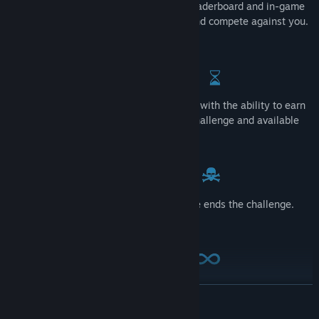
The new Arcade mode provides a local leaderboard and in-game
tips to allow friends to jump straight in and compete against you.
Perfect for VR parties.
2:00 to score as many points as you can, with the ability to earn
bonus time. Use boosts to increase the challenge and available
points.
Hits to hands disable lasers, a head strike ends the challenge.
The game gets increasingly difficult.
Endless play, until you decide to stop. Use as part of your VR
DEVAMINI OKU
fitness workout. Change the difficulty level while playing to tailor
your workout.