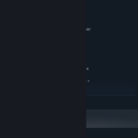
Sistem Gereksinimleri
MINIMUM:
64-bit işlemci ve işletim sistemi gerektirir
Windows 7 SP1 64 bit or newer
İŞLETIM SISTEMI *:
Intel i5-4590
İŞLEMCI:
4 GB RAM
BELLEK:
NVIDIA GTX 970 / AMD R9 290
EKRAN KARTI:
equivalent or greater
600 MB kullanılabilir alan
DEPOLAMA:
SteamVR or Oculus PC. Room Scale
VR DESTEĞI:
2m by 1.5m area required
HTC Vive or Oculus Rift required +
İLAVE NOTLAR:
1.5m x 1.5m of space to move around
ÖNERILEN:
DEVAMINI OKU
64-bit işlemci ve işletim sistemi gerektirir
Steam istemcisi, 1 Ocak 2024'ten itibaren yalnızca Windows 10 ve üstünü
*
destekleyecektir.