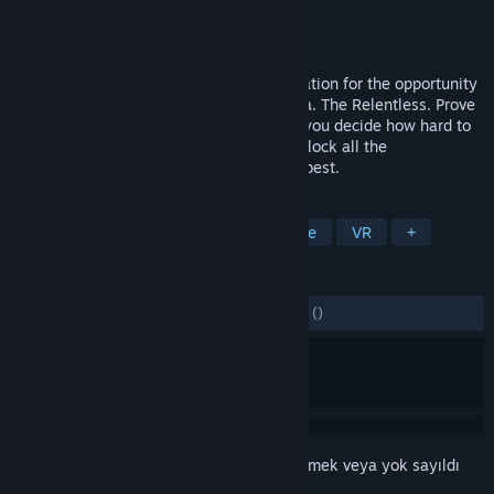
Geliştirici
Brett Jackson
Yayıncı
Head Start Design
Yayınlandı:
24 Eki 2017
WE WANT YOU. Visit your recruitment station for the opportunity
to join the elite inter-galactic guards a.k.a. The Relentless. Prove
your agility, accuracy and stamina while you decide how hard to
push yourself. Climb the leaderboards, unlock all the
achievements, be relentless and join the best.
ETIKETLER
Aksiyon
Bağımsız
Basit Eğlence
VR
+
İNCELEMELER
TÜM ZAMANLAR:
5 kullanıcı incelemesi
()
Bu öğeyi istek listenize eklemek, takip etmek veya yok sayıldı
olarak işaretlemek için
giriş yapın