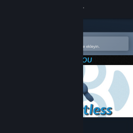
Giriş yap
Mağaza
Topluluk
Steam mobil uygulamasında aç
Kolayca satın alın veya istek listenize ekleyin.
Hakkında
Destek
Dili değiştir
Steam mobil uygulamasını yükle
Masaüstü internet sitesini görüntüle
The Relentless