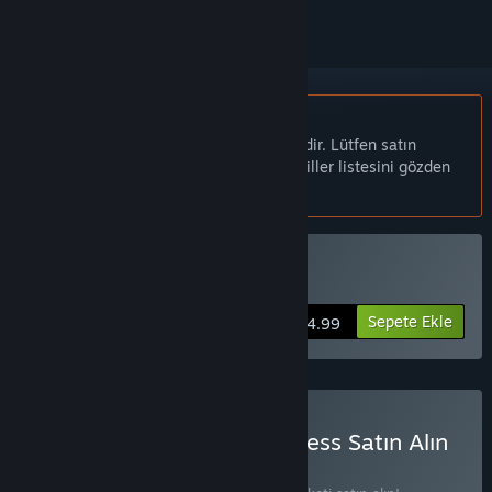
Türkçe desteklenmemektedir
Bu ürün sizin dilinizi desteklememektedir. Lütfen satın
almadan önce aşağıdaki desteklenen diller listesini gözden
geçirin.
Sadece VR
The Relentless Satın Alın
Sepete Ekle
$4.99
Dimensional + The Relentless Satın Alın
PAKET
(?)