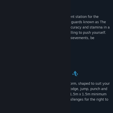
Tür:
Aksiyon
,
Basit Eğlence
,
Bağımsız Yapımcı
Çıkış Tarihi:
24 Eki 2017
Bu Oyun Hakkında
WE WANT YOU.
Visit your local recruitment station for the
opportunity to join the elite inter-galactic guards known as The
Relentless. Prove your reflexes, agility, accuracy and stamina in a
test where you decide how hard you’re willing to push yourself.
Climb the leaderboards, unlock all the achievements, be
relentless and join the best.
The room-scale action arcade challenge
The challenges take place on a high platform, shaped to suit your
individual needs. Expect to shoot, duck, dodge, jump, punch and
move around all of your available space (1.5m x 1.5m minimum
area). Unlock 36 achievements over 3 challenges for the right to
be known as a member of The Relentless.