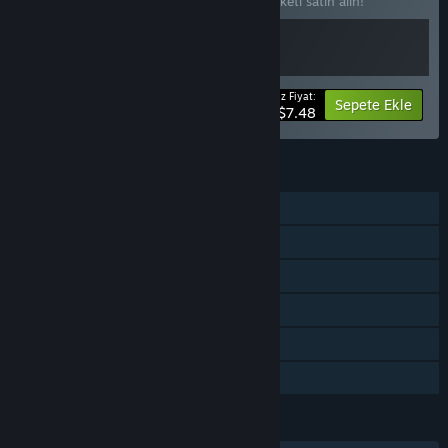
2 öğede %25 indirim kazanmak için bu paketi satın alın!
Ödeyeceğiniz Fiyat:
-25%
Paket bilgisi
Sepete Ekle
$7.48
ÖZELLIKLER
Tek Oyunculu
Steam Başarımları
Takip Edilebilen Kontrolcü Desteği
Sadece VR
Steam Sıralama Listeleri
Aile Paylaşımı
DILLER