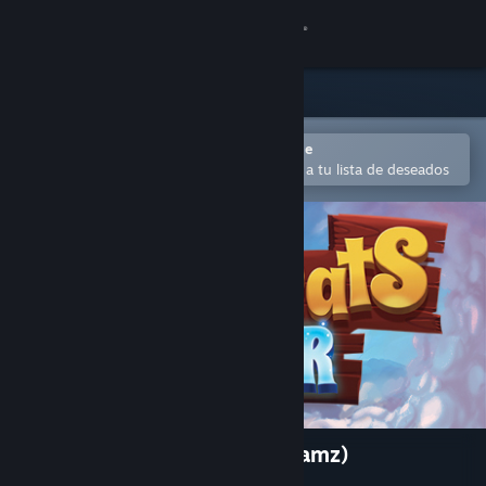
Iniciar sesión
Tienda
Comunidad
Abrir en la aplicación Steam Mobile
Para comprar o agregar fácilmente a tu lista de deseados
Acerca de
Soporte
Cambiar idioma
Obtener la aplicación de Steam Mobile
Ver versión clásica
MagiCats Builder (Crazy Dreamz)