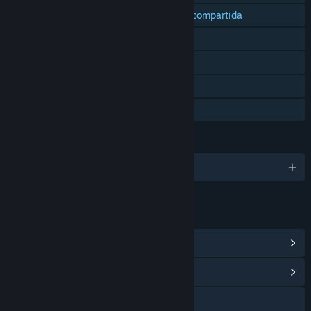
Cooperativos en pantalla dividida/compartida
Logros de Steam
Compras dentro de la aplicación
Incluye editor de niveles
Préstamo familiar
IDIOMAS
6 idiomas disponibles
ENLACES E INFORMACIÓN
Ver logros de Steam
(83)
Ver centro de contenido
Visitar el sitio web