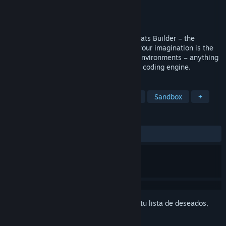
Desarrollador
Dreamz Studio
Editor
Dreamz Studio
Lanzado el
10 JUL 2018
Build your very own game world in MagiCats Builder – the
ultimate sandbox platformer where only your imagination is the
limit! Design levels, characters, objects, environments – anything
your heart desires – using a simple visual coding engine.
ETIQUETAS
Free to Play
Indie
Plataformas
Sandbox
+
RESEÑAS
SIEMPRE:
Variadas
(60 % de 187)
Inicia sesión
para agregar este artículo a tu lista de deseados,
seguirlo o marcarlo como ignorado.