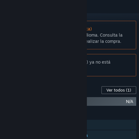
No disponible en Español (Latinoamérica)
Este artículo no está disponible en tu idioma. Consulta la
lista de idiomas disponibles antes de realizar la compra.
Aviso:
MagiCats Builder (Crazy Dreamz) ya no está
disponible en la tienda de Steam.
Contenido para este juego
Ver todos
(1)
MagiCats Builder - Infinite Pack
N/A
CARACTERÍSTICAS
Un jugador
JcJ en pantalla dividida/compartida