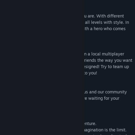
★ Create YOUR hero:
Customize your hero and play the way you are. With different
skins, create your own MagiCat and clear all levels with style. In
MagiCats Builder, you’ll be able to play with a hero who comes
straight out of your imagination.
★ YOUR party game:
Up to 4 players can play simultaneously in a local multiplayer
mode for even more fun! Challenge your friends the way you want
in levels that you or other players have designed! Try to team up
with your friends or beat them all, it’s up to you!
★ YOUR voice counts:
Share your feedback and your input with us and our community
on Discord. We answer in real time and are waiting for your
feedback to improve our game.
★ FEATURES:
• Join an epic 2D sandbox platformer adventure.
• Create custom levels where only your imagination is the limit.