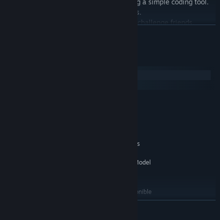
• Customize anything and everything using a simple coding tool.
• Enjoy colorful, hand-drawn environments.
• Share your creations with the world and challenge friends.
LEER MÁS
• Explore infinite levels created by the community.
• Create and compete with friends in 2-4 multiplayer mode.
Requisitos del sistema
★ FOLLOW US:
Windows
macOS
* An Internet connection is required to play this game
MÍNIMO:
Windows 7
SO *:
Any
PROCESADOR:
4 GB de RAM
MEMORIA:
Intel HD Graphics 4000-5000 series
GRÁFICOS:
(game in 720p)nVidia GeForce 6800GT or AMD
Radeon X1950 Pro (256MB VRAM with Shader Model
3.0 or higher)
Conexión de banda ancha a Internet
RED:
2000 MB de espacio disponible
ALMACENAMIENTO:
RECOMENDADO:
LEER MÁS
Windows 7
SO *: