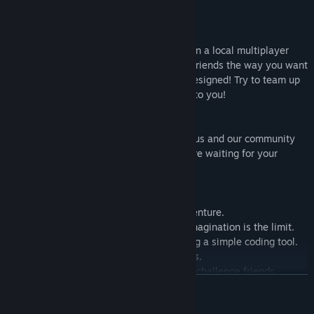
straight out of your imagination.
★ YOUR party game:
Up to 4 players can play simultaneously in a local multiplayer
mode for even more fun! Challenge your friends the way you want
in levels that you or other players have designed! Try to team up
with your friends or beat them all, it’s up to you!
★ YOUR voice counts:
Share your feedback and your input with us and our community
on Discord. We answer in real time and are waiting for your
feedback to improve our game.
★ FEATURES:
• Join an epic 2D sandbox platformer adventure.
• Create custom levels where only your imagination is the limit.
• Customize anything and everything using a simple coding tool.
• Enjoy colorful, hand-drawn environments.
• Share your creations with the world and challenge friends.
LUE LISÄÄ
• Explore infinite levels created by the community.
• Create and compete with friends in 2-4 multiplayer mode.