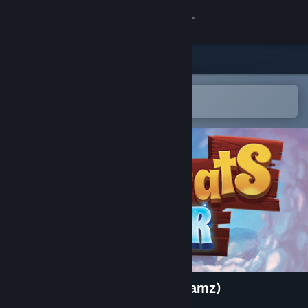
Kirjaudu sisään
Kauppa
Yhteisö
Avaa Steam-mobiilisovelluksessa
Helppo ostaa tai lisätä toivelistalle
Tietoa
Tuki
Vaihda kieli
Hanki Steam-mobiilisovellus
Näytä työpöytäsivusto
MagiCats Builder (Crazy Dreamz)