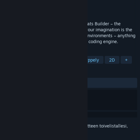
Kehittäjä
Dreamz Studio
Julkaisija
Dreamz Studio
Julkaistu
10.7.2018
Build your very own game world in MagiCats Builder – the
ultimate sandbox platformer where only your imagination is the
limit! Design levels, characters, objects, environments – anything
your heart desires – using a simple visual coding engine.
TUNNISTEET
Pelaa ilmaiseksi
Indie
Pulmahyppely
2D
+
ARVOSTELUT
YHTEENSÄ:
Vaihteleva
(60 % / 187)
Kirjautumalla sisään
voit lisätä tämän tuotteen toivelistallesi,
seurata sitä tai merkitä sen ohitetuksi