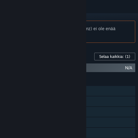
Huomio:
MagiCats Builder (Crazy Dreamz) ei ole enää
saatavilla Steam-kaupassa.
Pelin lisäsisältö
Selaa kaikkia:
(1)
MagiCats Builder - Infinite Pack
N/A
OMINAISUUDET
Yksinpeli
Jaetun näytön PvP
Jaetun näytön yhteistyöpeli
Steam-saavutukset
Sovelluksen sisäiset ostokset