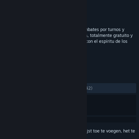
Ontwikkelaar
Binary Souls
Uitgever
Binary Souls
Uitgebracht
1 dec 2017
Nox Dei es un RPG de estilo retro con combates por turnos y
sistemas variados orientado a la narrativa, totalmente gratuito y
en el que encontrarás una gran aventura con el espíritu de los
JRPG clásicos de los 90.
TAGS
RPG
Japanse RPG
+
RECENSIES
ZONDER TIJDLIMIET:
Positief
(92% van 42)
Meld je aan
om dit artikel aan je verlanglijst toe te voegen, het te
volgen of te negeren