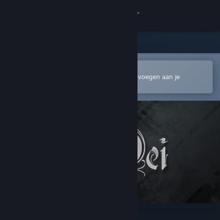
Inloggen
Winkel
Community
In de mobiele Steam-app openen
Om gemakkelijk te kopen of toe te voegen aan je
verlanglijst
Over
Ondersteuning
Taal wijzigen
Download de mobiele Steam-app
Desktopwebsite weergeven
Nox Dei