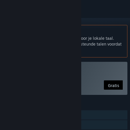
Nederlands wordt niet ondersteund
Dit product heeft geen ondersteuning voor je lokale taal.
Bekijk de onderstaande lijst met ondersteunde talen voordat
je het koopt.
Nox Dei spelen
Gratis
FUNCTIES
Singleplayer
Gezinsbibliotheek