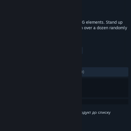
Розробник
Enitvare
Видавець
Enitvare
Дата виходу
26 січ. 2018
Trash Squad is a dynamic shooter with RPG elements. Stand up
for the fight against hordes of monsters in over a dozen randomly
generated levels.
ПОЗНАЧКИ
Бойовик
Інді
Стрілянка
+
РЕЦЕНЗІЇ
ЗА ВЕСЬ ЧАС:
дуже схвальні
(84% з 119)
Увійдіть до акаунта
, щоби додати цей продукт до списку
бажаного чи позначити як ігнорований.