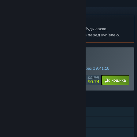
українська мова недоступна
Цей продукт не підтримує вашу мову. Будь ласка,
перегляньте список підтримуваних мов перед купівлею.
Придбати Trash Squad
ЦІЛОТИЖНЕВА ЗНИЖКА! Закінчиться через
39:41:18
$4.99
-85%
До кошика
$0.74
ОСОБЛИВОСТІ
Однокористувацька гра
Досягнення Steam
Steam Cloud