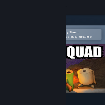
Увійти
Крамниця
Спільнота
Відкрити в мобільному застосунку Steam
Щоби легко придбати або додати до списку бажаного
Інформація
Підтримка
Змінити мову
Завантажити мобільний застосунок Steam
Переглянути повну версію
Trash Squad