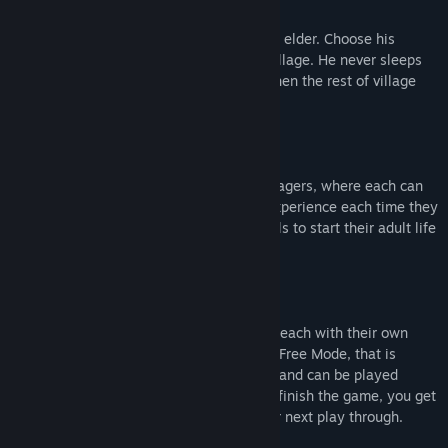
Name your village and create your village elder. Choose his
specializations and use him to lead the village. He never sleeps
and is available for critical tasks, even when the rest of village
are sleeping or injured.
The most important resource are your villagers, where each can
be specialized in certain tasks, gaining experience each time they
perform it. Kids can be educated in schools to start their adult life
with better skills.
Experience the game in three difficulties, each with their own
challenges and progression, along with a Free Mode, that is
unlocked after you finish the game once, and can be played
without events or combat. Each time you finish the game, you get
a persistent reward, that will help on your next play through.