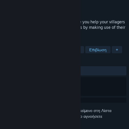
Δημιουργός
LW Games
Εκδότης
LW Games
Κυκλοφορία
1 Αυγ 2022
Civitatem is a medieval city builder where you help your villagers
raise a new settlement in dangerous lands by making use of their
skills and available world resources.
ΕΤΙΚΈΤΕΣ
Στρατηγική
Indie
Προσομοίωση
Επιβίωση
+
ΚΡΙΤΙΚΈΣ
ΌΛΕΣ:
Ανάμεικτες
(59% από 112)
Συνδεθείτε
για να προσθέσετε αυτό το αντικείμενο στη Λίστα
Επιθυμιών σας, να το ακολουθήσετε ή να το αγνοήσετε