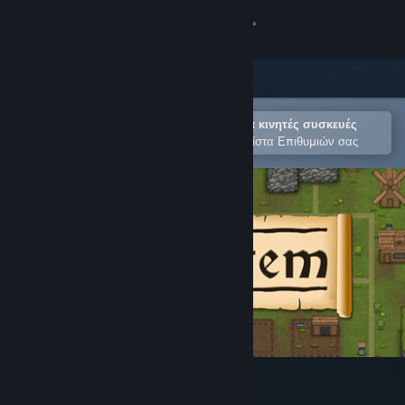
Σύνδεση
Κατάστημα
Κοινότητα
Άνοιγμα στην εφαρμογή Steam για κινητές συσκευές
Για εύκολη αγορά ή προσθήκη στη Λίστα Επιθυμιών σας
Σχετικά
Υποστήριξη
Αλλαγή γλώσσας
Αποκτήστε την εφαρμογή Steam για κινητές συσκευές
Προβολή ιστοσελίδας για υπολογιστές
Civitatem