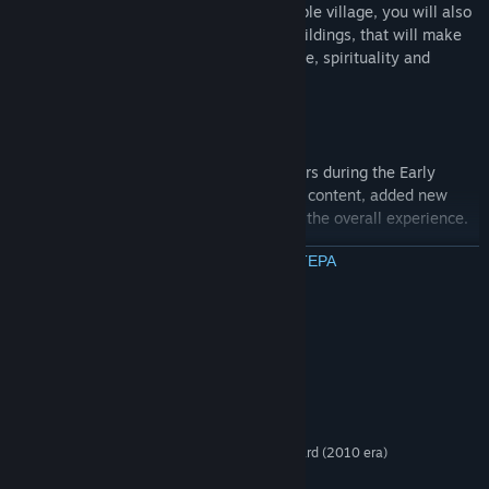
To achieve victory, besides building a stable village, you will also
have to build one of the two end game buildings, that will make
your town become a popular place of trade, spirituality and
knowledge.
Thanks to the useful feedback from players during the Early
Access period, Civitatem has doubled the content, added new
features, improved old ones and polished the overall experience.
ΔΙΑΒΑΣΤΕ ΠΕΡΙΣΣΟΤΕΡΑ
Features:
Procedural Maps
- Territory Maps and Land maps are
Απαιτήσεις συστήματος
procedural generated along with the resources.
ΕΛΆΧΙΣΤΕΣ:
Villager Needs
- Each villager has a certain numbers of needs
Windows 7/8/10
ΛΕΙΤΟΥΡΓΙΚΌ ΣΎΣΤΗΜΑ *:
for him to survive. Not fulfilling his needs like having access to
Intel Core 2 CPU
ΕΠΕΞΕΡΓΑΣΤΉΣ:
food, shelter and water, might lead to the villager's death or
4 GB RAM
ΜΝΉΜΗ:
him and his family departing your lands.
1GB 3D DirectX 9 Compatible video card (2010 era)
ΓΡΑΦΙΚΆ:
Dynamic Events
- Based on the difficulty Every season is a
Έκδοση 9.0c
DIRECTX: