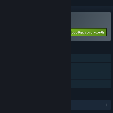
Αγορά: Civitatem
Προσθήκη στο καλάθι
$12.99
ΧΑΡΑΚΤΗΡΙΣΤΙΚΆ
Ένας παίκτης
Επιτεύγματα Steam
Steam Cloud
Κοινή Χρήση
ΓΛΏΣΣΕΣ
Αγγλικά και άλλες 6