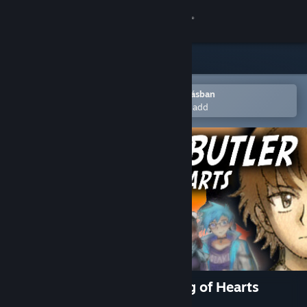
Bejelentkezés
Áruház
Közösség
Megnyitás a Steam mobilalkalmazásban
Hogy könnyen a kívánságlistádhoz add
Névjegy
Támogatás
Nyelvváltás
A Steam mobilalkalmazás beszerzése
Asztali weboldalra váltás
Detective Butler and the King of Hearts