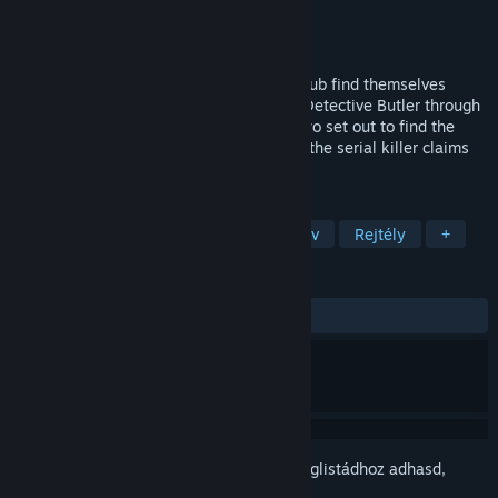
Fejlesztő
Goldbar Games
Kiadó
Goldbar Games
Megjelent
Bejelentésre vár
The members of a university Detection Club find themselves
entangled in a series of murders. Follow Detective Butler through
the eyes of his sidekick Gilligan as the two set out to find the
culprit. Can they unravel the truth before the serial killer claims
another victim?
CÍMKÉK
Kaland
Vizuális regény
Detektív
Rejtély
+
ÉRTÉKELÉSEK
Nincs felhasználói értékelés
Jelentkezz be
, hogy ezt a tételt a kívánságlistádhoz adhasd,
követhesd vagy mellőzöttnek jelölhesd.