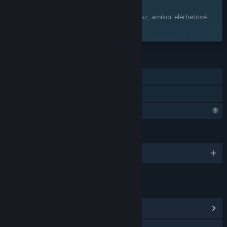
Érdekel?
Add a kívánságlistádhoz, és értesítést kapsz, amikor elérhetővé
válik.
JELLEMZŐK
Egyjátékos
Családi Megosztás
Korlátozott profilfunkciók
NYELVEK
1 támogatott nyelv
HIVATKOZÁSOK ÉS INFÓ
Közösségközpont megnézése