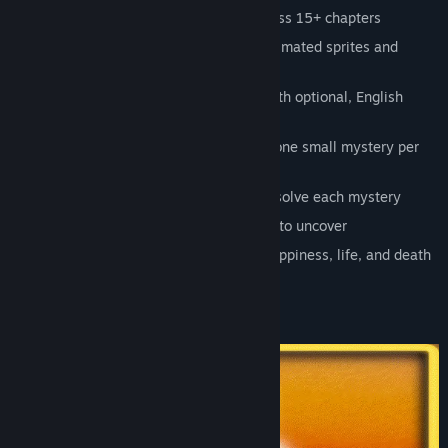
Estimated 20-30 hours of content across 15+ chapters
A unique hand-drawn art-style with animated sprites and
backgrounds
Fully voiced dialogue and narration (both optional, English
language only)
One big murder mystery, plus at least one small mystery per
chapter
Case Notes and Lecture Notes to help solve each mystery
A large cast of characters with secrets to uncover
Thought-provoking themes on truth, happiness, life, and death
Original soundtrack