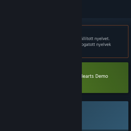
A Magyar nyelv nem támogatott.
Ez a termék nem támogatja a nálad beállított nyelvet.
Kérjük, vásárlás előtt tekintsd át a támogatott nyelvek
listáját.
Detective Butler and the King of Hearts Demo
letöltése
Ez a játék még nem érhető el a Steamen
Tervezett megjelenési dátum:
Bejelentésre vár