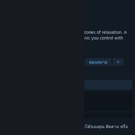
Pixel Fyzz
ผู้พัฒนา
Pixel Fyzz
ผู้จัดจำหน่าย
วางจำหน่ายแล้ว
22 ก.ย. 2017
From darkness to light. Travel through 11 zones of relaxation. A
VR experience with a unique move mechanic you control with
your body.
แท็ก
ผจญภัย
แคชชวล
อินดี้
VR
ผ่อนคลาย
+
บทวิจารณ์
ตลอดกาล:
4 บทวิจารณ์จากผู้ใช้
()
เข้าสู่ระบบ
เพื่อเพิ่มผลิตภัณฑ์นี้ลงในสิ่งที่อยากได้ของคุณ ติดตาม หรือ
ทำเครื่องหมายเป็นถูกละเว้น