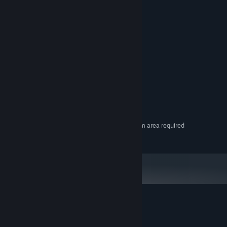
'Go' will start the platform moving again.
ความต้องการระบบ
ขั้นต่ำ:
Windows 10
ระบบปฏิบัติการ:
Intel i5
โปรเซสเซอร์:
แรม 8 GB
หน่วยความจำ:
Nvidia GTX 970 or better
กราฟิกส์:
เวอร์ชัน 11
DIRECTX:
พื้นที่ว่างที่พร้อมใช้งาน 2 GB
พื้นที่จัดเก็บข้อมูล:
SteamVR. Room Scale 2m by 1.5m area required
การรองรับ VR:
PC should be VR Ready
หมายเหตุเพิ่มเติม:
บทวิจารณ์จากผู้ซื้อ Beyond the Horizon
เกี่ยวกับบทวิจารณ์จากผู้ใช้
การปรับแต่งของคุณ