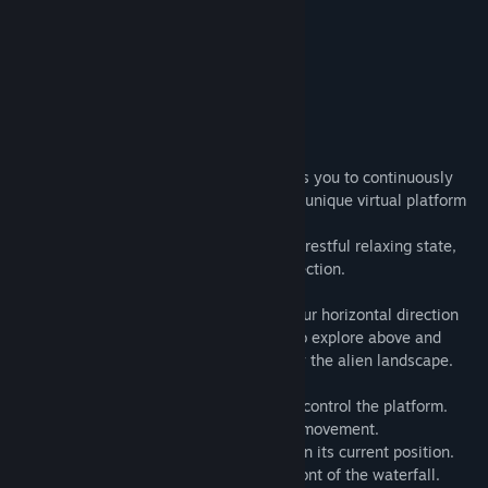
ค้นหากลุ่มชุมชน
เกี่ยวกับเกมนี้
Beyond the Horizon
ชื่อ:
Beyond the Horizon
From darkness to light.
แนว:
ผจญภัย
,
แคชชวล
,
อินดี้
Travel through 11 zones of relaxation.
วันวางจำหน่าย:
22 ก.ย. 2017
Visit as often as you like.
This virtual reality (VR) experience, allows you to continuously
traverse a mysterious friendly world on a unique virtual platform
that you control with your body.
Eleven (plus one) unique zones support a restful relaxing state,
giving you time for reflection and introspection.
With your body movement you control your horizontal direction
and speed. With a controller, you can also explore above and
below, finding a variety of places to enjoy the alien landscape.
We are also exploring the use of voice to control the platform.
'Up', 'level', 'down', controls your vertical movement.
'Stop' will allow you to hold the platform in its current position.
Pull out your yoga mat, or do Tai Chi in front of the waterfall.