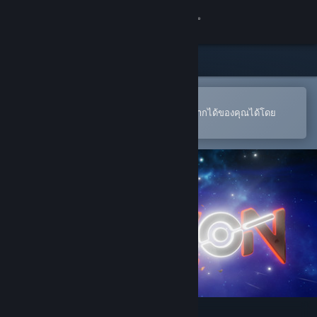
เข้าสู่ระบบ
ร้านค้า
ชุมชน
เปิดในแอป Steam แบบพกพา
หากต้องการสั่งซื้อหรือเพิ่มลงในสิ่งที่อยากได้ของคุณได้โดย
สะดวก
เกี่ยวกับ
ฝ่ายสนับสนุน
เปลี่ยนภาษา
รับแอป Steam แบบพกพา
ชมเว็บไซต์สำหรับเดสก์ท็อป
Beyond the Horizon