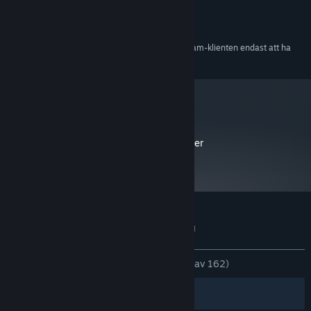
REKOMMENDERADE:
4 GB RAM
MINNE:
512 mb
GRAFIK:
Från och med den 1 januari 2024 kommer Steam-klienten endast att ha
*
stöd för Windows 10 och senare versioner.
metacritic
60
Läs kritikernas recensioner
Kundrecensioner om Skeleton Boomerang
Om användarrecensioner
Dina preferenser
GENOM TIDERNA:
Mycket positiva
(95 % av 162)
Filter
Dina språk