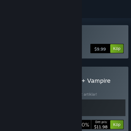
Köp Skeleton Boomerang
Köp
$9.99
Köp Skeleton Boomerang + Vampire
Hunter Mode
SAMLING
(?)
Köp bunten och spara 20 % på samtliga 2 artiklar!
Ditt pris:
-20%
Buntinfo
Köp
$11.98