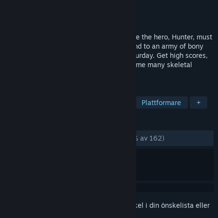
Utvecklare
Skeleboom Project
Utgivare
Artisano
Lansering
31 jul, 2017
Skeleton Boomerang is a platformer where the hero, Hunter, must
use an enchanted boomerang to put an end to an army of bony
soldiers led by the voodoo master Mr. Saturday. Get high scores,
collect upgrades, find secrets, and overcome many skeletal
challenges!
TAGGAR
Action
Indie
Bra soundtrack
Plattformare
+
RECENSIONER
GENOM TIDERNA:
Mycket positiva
(95 % av 162)
Registrera dig
för att lägga till denna artikel i din önskelista eller
ignorera den.