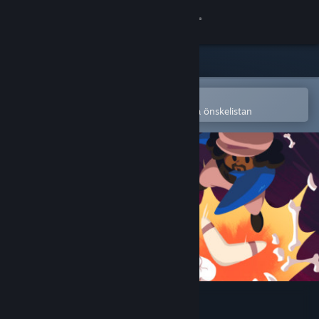
Logga in
Butik
Gemenskap
Öppna i Steams mobilapp
för att enkelt köpa eller lägga till på önskelistan
Om
Support
Byt språk
Skaffa Steams mobilapp
Se skrivbordswebbplats
Skeleton Boomerang