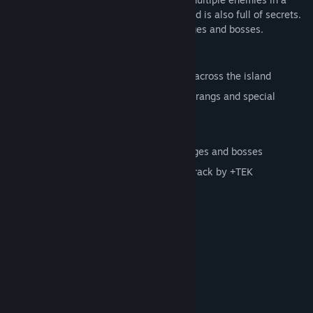
single throw of your boomerang. The world is also full of secrets.
Finding hidden items can unlock new stages and bosses.
This game includes:
Challenging stages and bosses strewn across the island
Upgrades, including a variety of boomerangs and special
techniques
Hidden bonus challenges
Secret items to unlock several new stages and bosses
Incredibly catchy and energetic soundtrack by +TEK
Systemkrav
MINIMUM:
Windows Vista, 7, 8, 10
OS *:
2 GB RAM
MINNE:
256 mb
GRAFIK:
31 MB ledigt utrymme
LAGRING: