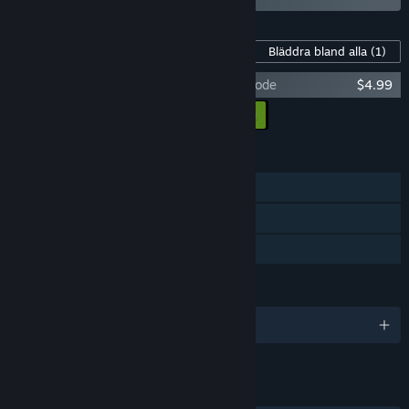
Innehåll för detta spel
Bläddra bland alla
(1)
Skeleton Boomerang - Vampire Hunter Mode
$4.99
Lägg till all DLC i kundvagnen
$4.99
FUNKTIONER
En spelare
Steam-prestationer
Familjedelning
SPRÅK
Engelska
LÄNKAR OCH INFORMATION