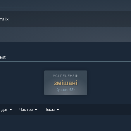
ти їх
.
ent
УСІ РЕЦЕНЗІЇ:
змішані
(усього 93)
 дат
Час гри
Показ