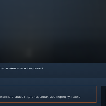
ого чи позначити як ігнорований.
регляньте список підтримуваних мов перед купівлею.