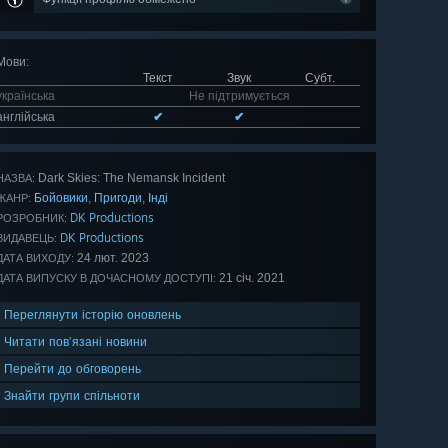
Мови
:
Текст
Звук
Субт.
українська
Не підтримується
англійська
✔
✔
Dark Skies: The Nemansk Incident
НАЗВА:
Бойовики
Пригоди
Інді
,
,
ЖАНР:
DK Productions
РОЗРОБНИК:
DK Productions
ВИДАВЕЦЬ:
24 лют. 2023
ДАТА ВИХОДУ:
21 січ. 2021
ДАТА ВИПУСКУ В ДОЧАСНОМУ ДОСТУПІ:
Переглянути історію оновлень
Читати пов’язані новини
Перейти до обговорень
Знайти групи спільноти