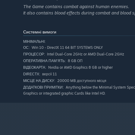
The Game contains combat against human enemies.
It also contains blood effects during combat and blood sp
Системні вимоги
МІНІМАЛЬНІ:
Win 10 - DirectX 11 64 BIT SYSTEMS ONLY
ОС:
Intel Dual-Core 2GHz or AMD Dual-Core 2GHz
ПРОЦЕСОР:
8 GB ОП
ОПЕРАТИВНА ПАМ’ЯТЬ:
Nvidia or AMD Graphics 8 GB or higher
ВІДЕОКАРТА:
версії 11
DIRECTX:
20000 MB доступного місця
МІСЦЕ НА ДИСКУ:
Anything below the Minimal System Specs 
ДОДАТКОВІ ПРИМІТКИ:
Graphics or integrated graphic Cards like Intel HD.