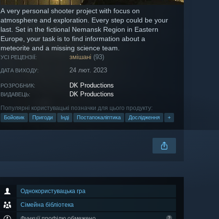
A very personal shooter project with focus on
atmosphere and exploration. Every step could be your
last. Set in the fictional Nemansk Region in Eastern
Europe, your task is to find information about a
meteorite and a missing science team.
змішані
(93)
УСІ РЕЦЕНЗІЇ:
24 лют. 2023
ДАТА ВИХОДУ:
DK Productions
РОЗРОБНИК:
DK Productions
ВИДАВЕЦЬ:
Популярні користувацькі позначки для цього продукту:
Бойовик
Пригоди
Інді
Постапокаліптика
Дослідження
+
Однокористувацька гра
Сімейна бібліотека
Функції профілю обмежено