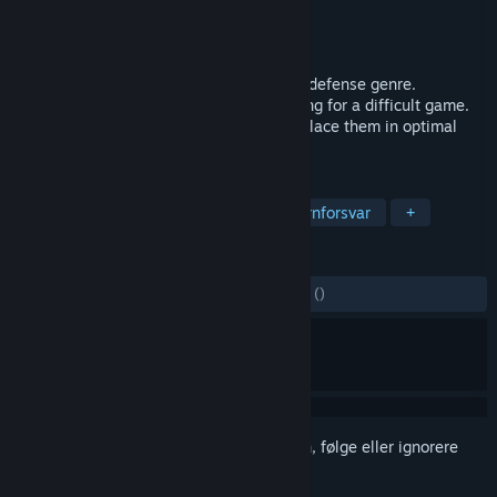
Utvikler
Mitorah Games
Utgiver
Mitorah Games
Utgitt
5. juli 2017
A completely different take on the tower defense genre.
Combining it with the Puzzle genre, making for a difficult game.
Buy traps, bombs, turrets and walls and place them in optimal
positions to defend against enemies.
MERKELAPPER
Strategi
Indie
Lettbeint
Tårnforsvar
+
ANMELDELSER
GJENNOM TIDENE:
4 brukeranmeldelser
()
Logg inn
for å legge til på ønskelisten, følge eller ignorere