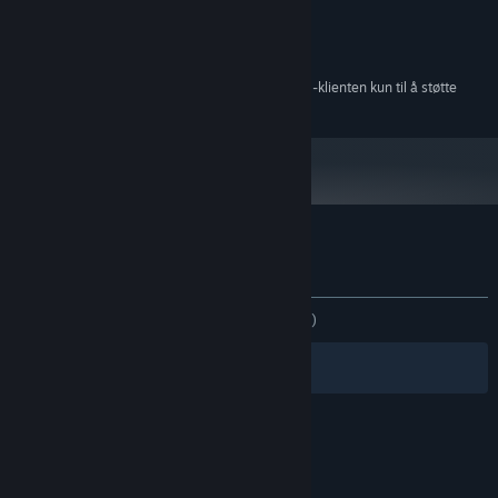
Windows XP SP2 or newer
OS *:
512 MB RAM
MINNE:
560 MB tilgjengelig plass
LAGRING:
Fra og med den 1. januar 2024 kommer Steam-klienten kun til å støtte
*
Windows 10 og nyere versjoner.
Kundeanmeldelser for Bomb Defense
Om brukeranmeldelser
Innstillinger
GJENNOM TIDENE:
4 brukeranmeldelser
()
Filtre
Dine språk
© Valve Corporation. Alle rettigheter reservert. Alle
varemerker tilhører sine respektive eiere i USA og