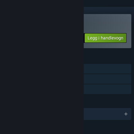
Kjøp Bomb Defense
Legg i handlevogn
$4.99
FUNKSJONER
Enkeltspiller
Steam-prestasjoner
Familiedeling
SPRÅK
Engelsk