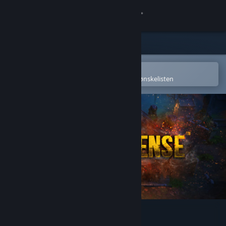
Logg inn
Butikk
Samfunn
Åpne i Steams mobilapp
for å enkelt kjøpe eller legge til på ønskelisten
Om
Kundestøtte
Bytt språk
Skaff deg Steam-appen på mobil
Vis skrivebordsversjon
Bomb Defense