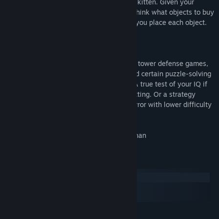
executing it will lead to the death of your kitten. Given your
budget for a level, you need to carefully think what objects to buy
and carefully plan the exact spots where you place each object.
While on first glance it appears similar to tower defense games,
this game requires a lot more thinking and certain puzzle-solving
skills to keep your pesky little cat alive. A true test of your IQ if
played with a normal or high difficulty setting. Or a strategy
game that leaves a little bit of room for error with lower difficulty
settings.
Our other strategy game: Battles of Norghan
Systemkrav
Windows
macOS
SteamOS + Linux
MINIMUM: