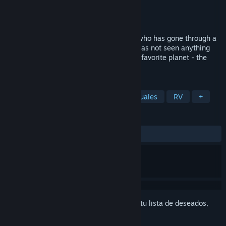
Desarrollador
Mugle Studio
Editor
Mugle Studio
Lanzado el
17 JUL 2017
The year 2020. You are a real war hero, who has gone through a
lot and seen a lot of bad things, but you has not seen anything
like that. A huge threat has come to your favorite planet - the
Earth.
ETIQUETAS
Acción
Aventura
Indie
Casuales
RV
+
RESEÑAS
SIEMPRE:
6 reseñas de usuarios
()
Inicia sesión
para agregar este artículo a tu lista de deseados,
seguirlo o marcarlo como ignorado.