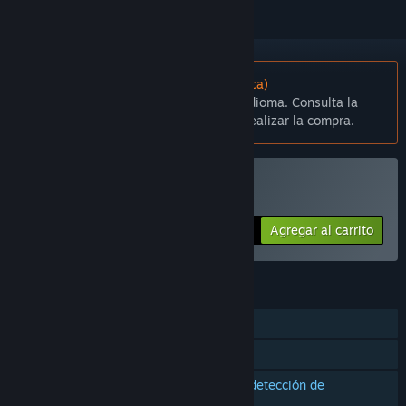
No disponible en Español (Latinoamérica)
Este artículo no está disponible en tu idioma. Consulta la
lista de idiomas disponibles antes de realizar la compra.
Solo RV
Comprar Bullet VR
Agregar al carrito
$4.99
CARACTERÍSTICAS
Un jugador
Logros de Steam
Compatibilidad con controles con detección de
movimiento