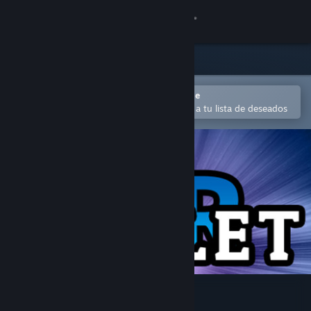
Iniciar sesión
Tienda
Comunidad
Abrir en la aplicación Steam Mobile
Para comprar o agregar fácilmente a tu lista de deseados
Acerca de
Soporte
Cambiar idioma
Obtener la aplicación de Steam Mobile
Ver versión clásica
Bullet VR