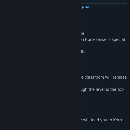
Ομάδες της Κοινότητας
ΔΙΑΒΑΣΤΕ ΠΕΡΙΣΣΟΤΕΡΑ
Τίτλος:
Assassination ClassroomVR Balloon Challenge Time/暗
Σχετικά με αυτό το παιχνίδι
殺教室VR バルーンチャレンジの時間
Είδος:
Δράση
,
Χαλαρό
“Assassination Classroom” VR game is here!
Ημ/νία κυκλοφορίας:
15 Ιουν 2017
Become a student in Class 3-E and take on Koro-sensei’s special
balloon challenge!
Come and sharpen your assassination skills!
Burst balloons to get high scores!
Koro-sensei who keeps running around the classroom will release
different types of balloons.
Bursting yellow balloons and getting through the level is the top
priority.
Among the balloons Koro-sensei releases,
some will give you extra points, and some will lead you to Koro-
sensei’s pranks…