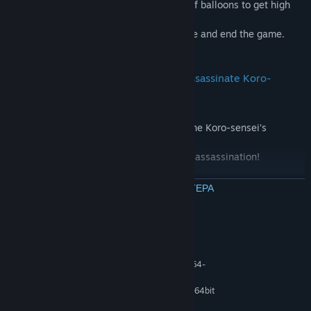
Use the best weapon for different types of balloons to get high
scores!
Some balloons, if not bursted, will explode and end the game.
Watch out!
Collaborate with your classmates to assassinate Koro-
sensei!
Nagisa set traps in Special Stage to confine Koro-sensei’s
movement!
Wait for the right chance to complete the assassination!
ΔΙΑΒΑΣΤΕ ΠΕΡΙΣΣΟΤΕΡΑ
Απαιτήσεις συστήματος
ΕΛΆΧΙΣΤΕΣ:
Απαιτείται επεξεργαστής και λειτουργικό σύστημα 64-
bit
Windows10 Home 64bit
ΛΕΙΤΟΥΡΓΙΚΌ ΣΎΣΤΗΜΑ:
Intel(R) Core(TM) i5-6400
ΕΠΕΞΕΡΓΑΣΤΉΣ: