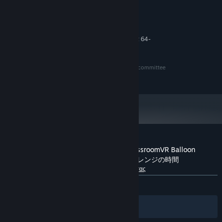
8 GB RAM
ΜΝΉΜΗ:
NVIDIA GeForce GTX 970
ΓΡΑΦΙΚΆ:
ΠΡΟΤΕΙΝΌΜΕΝΕΣ:
Απαιτείται επεξεργαστής και λειτουργικό σύστημα 64-
bit
©Yusei Matsui/SHUEISHA・Assassination Classroom committee
©2017 SHUEISHA Inc.
Κριτικές πελατών για το Assassination ClassroomVR Balloon
Challenge Time/暗殺教室VR バルーンチャレンジの時間
Σχετικά με τις κριτικές χρηστών
Οι προτιμήσεις σας
ΌΛΕΣ:
Θετικές
(80% από 10)
Φίλτρα
Οι γλώσσες σας