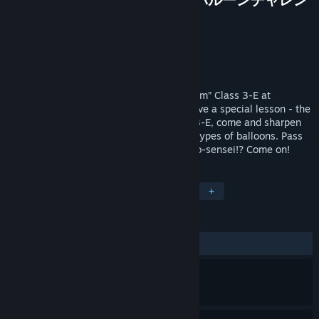
ジの時間
Δημιουργός
Alpha Code Inc.
Εκδότης
SHUEISHA Inc.
Κυκλοφορία
15 Ιουν 2017
Koro-sensei from “Assassination Classroom” Class 3-E at
Kunugigaoka Middle School is about to give a special lesson - the
balloon challenge! As a student in Class 3-E, come and sharpen
your assassination skills! Burst different types of balloons. Pass
levels to get a chance to assassinate Koro-sensei!? Come on!
ΕΤΙΚΈΤΕΣ
Δράση
Χαλαρό
VR
Άνιμε
+
ΚΡΙΤΙΚΈΣ
ΌΛΕΣ:
Θετικές
(80% από 10)