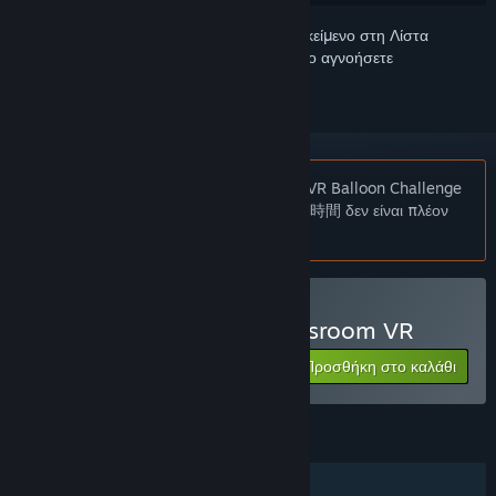
Συνδεθείτε
για να προσθέσετε αυτό το αντικείμενο στη Λίστα
Επιθυμιών σας, να το ακολουθήσετε ή να το αγνοήσετε
Σημείωση:
Το Assassination ClassroomVR Balloon Challenge
Time/暗殺教室VR バルーンチャレンジの時間 δεν είναι πλέον
διαθέσιμο στο Κατάστημα Steam.
Μόνο VR
Αγορά: Assassination Classroom VR
Προσθήκη στο καλάθι
$9.99
ΧΑΡΑΚΤΗΡΙΣΤΙΚΆ
Ένας παίκτης