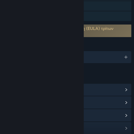
Μόνο VR
Κοινή Χρήση
Απαιτείται αποδοχή συμφωνητικού χρήστη (EULA) τρίτων
Assassination Classroom VR EULA
ΓΛΏΣΣΕΣ
Αγγλικά και άλλες 2
ΣΎΝΔΕΣΜΟΙ ΚΑΙ ΠΛΗΡΟΦΟΡΊΕΣ
Προβολή κέντρου Κοινότητας
Ιστορικό ενημερώσεων
Σχετικά νέα
Συζητήσεις