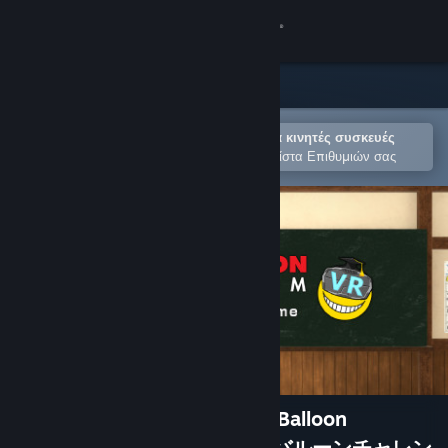
Σύνδεση
Κατάστημα
Κοινότητα
Άνοιγμα στην εφαρμογή Steam για κινητές συσκευές
Για εύκολη αγορά ή προσθήκη στη Λίστα Επιθυμιών σας
Σχετικά
Υποστήριξη
Αλλαγή γλώσσας
Αποκτήστε την εφαρμογή Steam για κινητές συσκευές
Προβολή ιστοσελίδας για υπολογιστές
Assassination ClassroomVR Balloon
Challenge Time/暗殺教室VR バルーンチャレン