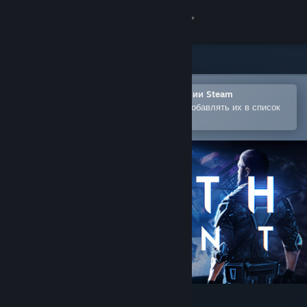
Войти
Магазин
Сообщество
Открыть в мобильном приложении Steam
Позволяет легко покупать игры и добавлять их в список
желаемого
Информация
Поддержка
Изменить язык
Скачать мобильное приложение Steam
Полная версия
Death Point