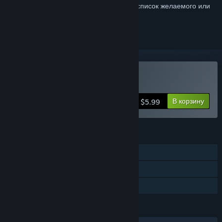
Войдите
, чтобы добавить этот продукт в список желаемого или
скрыть его
Купить Death Point
В корзину
$5.99
ФУНКЦИИ
Для одного игрока
Достижения Steam
Семейный доступ
ЯЗЫКИ