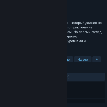
Разработчик
Andiks LTD.
Издатель
Andiks LTD.
Дата выпуска
31 авг. 2017 г.
Death Point – это классический стэлс-экшн, который должен не
только увлечь игрока, но и удивить его. Это приключение,
наполненное и азартом, и сопереживанием. На первый взгляд
вы получаете почти традиционную игру, крепко
укомплектованную трудно проходимыми уровнями и
разнообразными задачами.
ПО МЕТКАМ
Инди
Экшен
Стелс
Насилие
Нагота
+
ОБЗОРЫ
ЗА ВСЁ ВРЕМЯ:
Смешанные
(54% из 22)