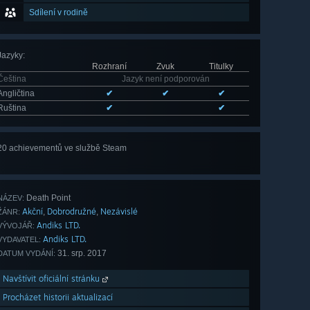
Sdílení v rodině
Jazyky
:
Rozhraní
Zvuk
Titulky
Čeština
Jazyk není podporován
Angličtina
✔
✔
✔
Ruština
✔
✔
20 achievementů ve službě Steam
Zobrazit
všech 20
Death Point
NÁZEV:
Akční
Dobrodružné
Nezávislé
,
,
ŽÁNR:
Andiks LTD.
VÝVOJÁŘ:
Andiks LTD.
VYDAVATEL:
31. srp. 2017
DATUM VYDÁNÍ:
Navštívit oficiální stránku
Procházet historii aktualizací