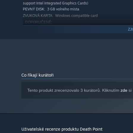
∙ Variations of mission passing
support Intel Integrated Graphics Cards)
∙ Captivating storyline
3 GB volného místa
PEVNÝ DISK:
∙ Dynamic gameplay
Windows compatible card
ZVUKOVÁ KARTA:
DOPORUČENÉ:
Windows 10
OS:
ZJ
i7 4790 3.6ghz
PROCESOR:
8 GB RAM
PAMĚŤ:
GTX 750 or higher
GRAFICKÁ KARTA:
3 GB volného místa
PEVNÝ DISK:
Windows compatible card
ZVUKOVÁ KARTA:
Od 1. ledna 2024 podporuje klient služby Steam pouze systém W
*
Co říkají kurátoři
Tento produkt zrecenzovalo 3 kurátorů. Kliknutím
zde
si 
Uživatelské recenze produktu Death Point