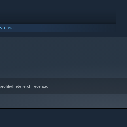
ISTIT VÍCE
indows 10 a novější.
prohlédnete jejich recenze.