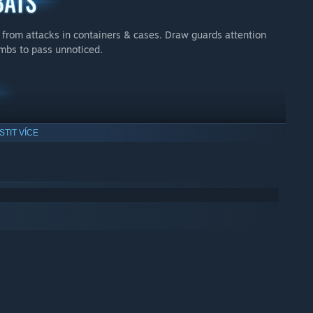
e from attacks in containers & cases. Draw guards attention
mbs to pass unnoticed.
: a gun with a silencer, a shot gun, an ‘UZI’ weapon, a land
ISTIT VÍCE
f single player game