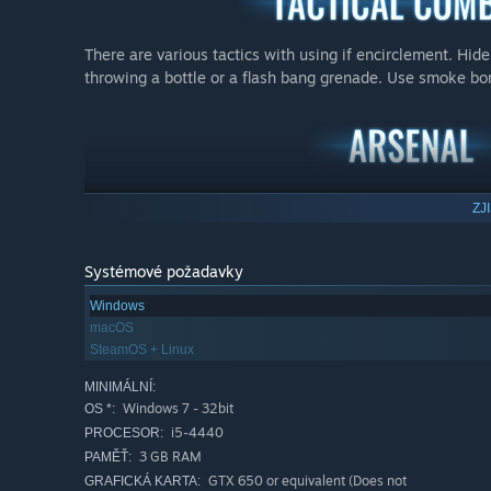
There are various tactics with using if encirclement. Hid
throwing a bottle or a flash bang grenade. Use smoke bo
To survive you can use any kind of weapon you would like
ZJ
mine and many other things.
Systémové požadavky
Windows
macOS
SteamOS + Linux
∙ Episodic storyline in 10 chapters - all chapters out now!
∙ Up to 12 hours gameplay with interesting challenges o
MINIMÁLNÍ:
Windows 7 - 32bit
∙ Wide range of weapons, guns & gadgets
OS *:
∙ Low PC system requirements
i5-4440
PROCESOR:
∙ Competent and accurate elaboration of any location.
3 GB RAM
PAMĚŤ:
∙ High quality & stylish HD graphics
GTX 650 or equivalent (Does not
GRAFICKÁ KARTA: