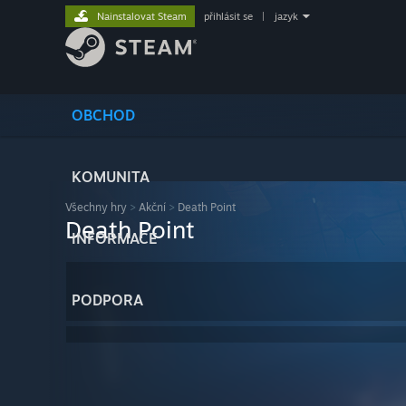
Nainstalovat Steam
přihlásit se
|
jazyk
OBCHOD
KOMUNITA
Všechny hry
>
Akční
>
Death Point
Death Point
INFORMACE
PODPORA