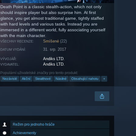
Death Point is a classic stealth-action, which not only
should inspire player but also surprise him. At first
glance, you get almost traditional game, tightly staffed
with hard levels and various tasks. Instead you are
immersed in a different world, fully associating yourself
with the main character.
Smíšené
(22)
VŠECHNY RECENZE:
31. srp. 2017
DATUM VYDÁNÍ:
Andiks LTD.
VÝVOJÁŘ:
Andiks LTD.
VYDAVATEL:
Populární uživatelské značky pro tento produkt:
Nezávislé
Akční
Stealthové
Násilné
Obsahující nahotu
+
Režim pro jednoho hráče
Achievementy