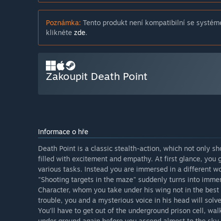
Poznámka:
Tento produkt není kompatibilní se systém
klikněte
zde
.
Zakoupit Death Point
Informace o hře
Death Point is a classic stealth-action, which not only sh
filled with excitement and empathy. At first glance, you g
various tasks. Instead you are immersed in a different wo
"Shooting targets in the maze" suddenly turns into immer
Character, whom you take under his wing not in the best m
trouble, you and a mysterious voice in his head will solve 
You’ll have to get out of the underground prison cell, wal
under ground again before you ascend almost to the sky.