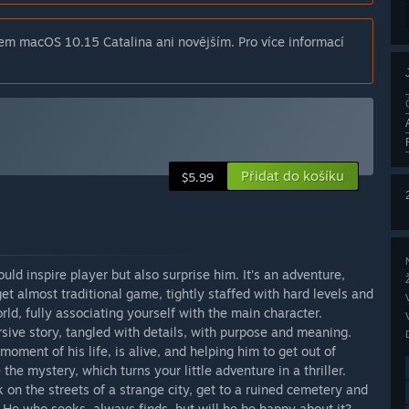
em macOS 10.15 Catalina ani novějším. Pro více informací
Přidat do košíku
$5.99
ould inspire player but also surprise him. It’s an adventure,
et almost traditional game, tightly staffed with hard levels and
rld, fully associating yourself with the main character.
sive story, tangled with details, with purpose and meaning.
oment of his life, is alive, and helping him to get out of
the mystery, which turns your little adventure in a thriller.
k on the streets of a strange city, get to a ruined cemetery and
 He who seeks, always finds, but will he be happy about it?