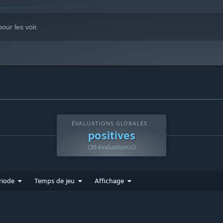
our les voir.
ÉVALUATIONS GLOBALES :
positives
(39 évaluation(s))
riode
Temps de jeu
Affichage