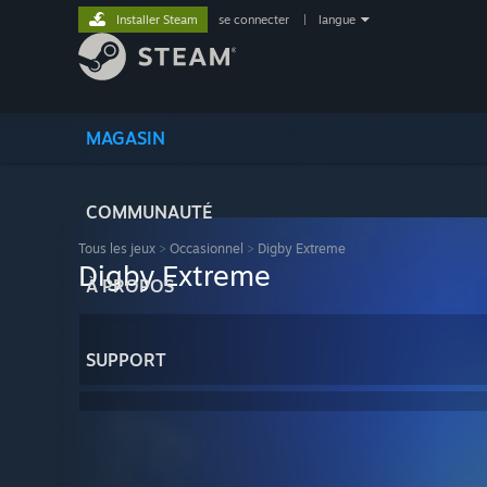
Installer Steam
se connecter
|
langue
MAGASIN
COMMUNAUTÉ
Tous les jeux
>
Occasionnel
>
Digby Extreme
Digby Extreme
À PROPOS
SUPPORT