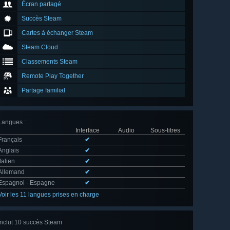
Écran partagé
Succès Steam
Cartes à échanger Steam
Steam Cloud
Classements Steam
Remote Play Together
Partage familial
Langues
:
Interface
Audio
Sous-titres
Français
✔
Anglais
✔
Italien
✔
Allemand
✔
Espagnol - Espagne
✔
Voir les 11 langues prises en charge
Inclut 10 succès Steam
Voir