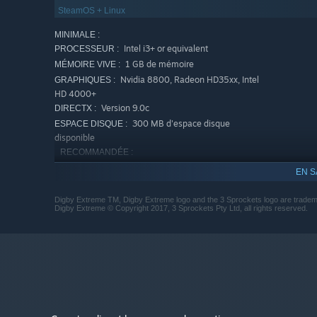
SteamOS + Linux
MINIMALE :
Intel i3+ or equivalent
PROCESSEUR :
1 GB de mémoire
MÉMOIRE VIVE :
Nvidia 8800, Radeon HD35xx, Intel
GRAPHIQUES :
HD 4000+
Version 9.0c
DIRECTX :
300 MB d'espace disque
ESPACE DISQUE :
disponible
RECOMMANDÉE :
Intel i5+ or equivalent
PROCESSEUR :
EN S
2 GB de mémoire
MÉMOIRE VIVE :
NVidia 560+ or equivalent
GRAPHIQUES :
Digby Extreme TM, Digby Extreme logo and the 3 Sprockets logo are tradema
Digby Extreme © Copyright 2017, 3 Sprockets Pty Ltd, all rights reserved.
Version 10
DIRECTX :
300 MB d'espace disque
ESPACE DISQUE :
disponible