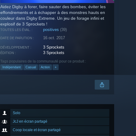
Aidez Digby à forer, faire sauter des bombes, éviter les
effondrements et à échapper à des monstres hauts en
couleur dans Digby Extreme. Un jeu de forage infini et
explosif de 3 Sprockets !
positives
(39)
TOUTES LES ÉVAL. :
16 oct. 2017
DATE DE PARUTION :
3 Sprockets
DÉVELOPPEMENT :
3 Sprockets
ÉDITION :
Tags populaires de la communauté pour ce produit :
Indépendant
Casual
Action
+
Solo
JcJ en écran partagé
Coop locale et écran partagé