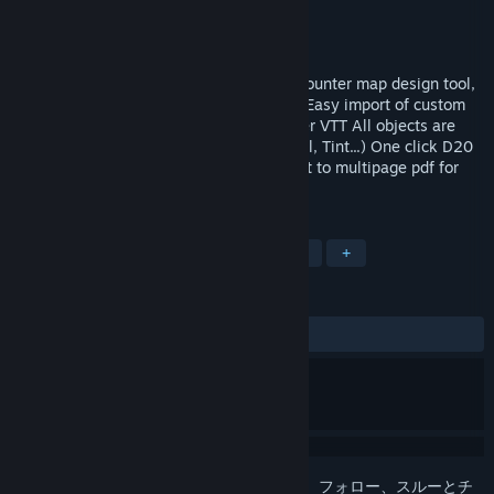
開発元
Pyromancers.com
パブリッシャー
Pyromancers.com
リリース日
2017年2月26日
Dungeon Painter Studio is a powerful encounter map design tool,
with a lot of features: Layers and groups Easy import of custom
art Easy export to roll20, FG, TS, and other VTT All objects are
editable Filters (Drop Shadow, Glow, Bevel, Tint...) One click D20
random generator dungeons import Export to multipage pdf for
print 1 inch, 1.
タグ
デザイン＆イラストレーション
RPG
+
レビュー
全期間：
非常に好評
(2,630件中82%)
このアイテムをウィッシュリストへの追加、フォロー、スルーとチ