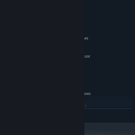
Square and hex grid types
システム要件
最低:
Windows 7, Windows 8.1 Classic or Windows
OS *:
10.
2.33GHz or faster x86-compatible
プロセッサー:
processor, or Intel Atom™ 1.6GHz or faster processor
for netbook class devices.
1 GB RAM
メモリー:
500 MB の空き容量
ストレージ:
not required
サウンドカード:
推奨:
Windows 7, Windows 8.1 Classic or Windows
OS *:
10.
2.33GHz or faster x86-compatible
プロセッサー:
processor, or Intel Atom™ 1.6GHz or faster processor
続きを読む
for netbook class devices.
2 GB RAM
メモリー:
not required
サウンドカード: