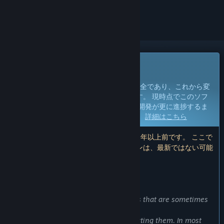
ェックするには、
サインイン
してください。
早期アクセスソフトウェア
開発途中のソフトウェアに参加しよう。
注:
この早期アクセスソフトウェアは不完全であり、これから変
わることも、変わらないこともありえます。 現時点でこのソフ
トウェアを使用してもできない場合は、 開発が更に進捗するま
で待ってみる必要があるかもしれません。
詳細はこちら
注：開発者による最後のアップデートは9年以上前です。 ここで
開発者が説明している情報とタイムラインは、最新ではない可能
性があります。
開発者からの注意書き：
早期アクセスにした理由
“We get bugreports about the problems that are sometimes
problematic to reproduce.
However, we do not lose hope of correcting them. In most