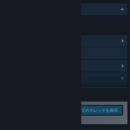
すか？
“The final version will be more expensive.”
9対応言語
コミュニティは開発プロセスにどのように関わることができます
か？
“We collected opinions about the functional and UI editor
リンク＆情報
almost a year, think it's time to stop:)”
コミュニティハブを表示
Webサイトにアクセス
アップデート履歴を表示
関連ニュースをチェック
掲示板を表示
続きを読む
コミュニティグループを検索
このソフトウェアの掲示板
全てのスレッドを表示
でバグを報告したりフィー
タイトル:
Dungeon Painter Studio
ドバックを残そう
ジャンル:
デザイン & イラストレーション
,
早期アクセス
リリース日:
2017年2月26日