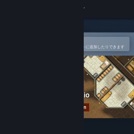
サインイン
ストア
コミュニティ
Steamモバイルアプリで開く
簡単に購入したり、ウィッシュリストに追加したりできます
詳細
サポート
言語を変更
Steamモバイルアプリを入手
デスクトップウェブサイトを表示
Dungeon Painter Studio