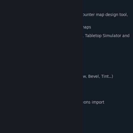
このソフトウェアについて
Dungeon Painter Studio is a powerful encounter map design tool,
with a lot of features:
Tilesets for indoor, outdoor and world maps
Easy export to roll20, Fantasy Grounds, Tabletop Simulator and
other VTT
Layers and groups
All objects are editable
Union and subtraction operations
Customizable filters (Drop Shadow, Glow, Bevel, Tint...)
Easy import of custom art
Sketchs import
One click D20 random generator dungeons import
Export to multipage pdf for print
1 inch, 1.5 inch & 1 cm grids
A4, A3 and US Letter page