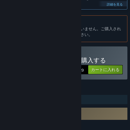
cases, the application behaves stably.”
詳細を見る
このソフトウェアは大体いつまで早期アクセスですか？
“We planned to finish the work on the app in early summer
日本語 はサポートされていません
of 2017.
この製品はあなたの言語をサポートしていません。ご購入され
It was assumed that we will fix bugs existing at that time and
る前に、対応言語のリストをご確認ください。
add more textures.
But throughout the spring and summer we received many
feature request, so the active development phase ended only
in the autumn. I hope the correction of existing problems will
Dungeon Painter Studioを購入する
not take long.”
カートに入れる
$14.99
早期アクセスバージョンと計画されているフルバージョンの違い
は？
“The current version contains all the planned features.”
機能
早期アクセスバージョンの現状はどうなっていますか？
“DPS has rich collection of tilesets, and we make content
レベル編集可能
updates each months.
It has big list of features, think it's better to see than read:
サードパーティーEULAへの同意が必要
Dungeon Painter Studio EULA
https://youtu.be/FQm4sbCqSBY”
早期アクセス期間中と期間後ではソフトウェアの価格は変わりま
言語