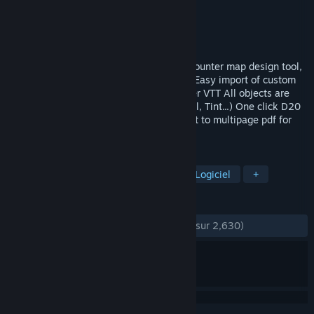
Développement
Pyromancers.com
Édition
Pyromancers.com
Sorti le
26 févr. 2017
Dungeon Painter Studio is a powerful encounter map design tool,
with a lot of features: Layers and groups Easy import of custom
art Easy export to roll20, FG, TS, and other VTT All objects are
editable Filters (Drop Shadow, Glow, Bevel, Tint...) One click D20
random generator dungeons import Export to multipage pdf for
print 1 inch, 1.
TAGS
Conception et illustration
RPG
Logiciel
+
ÉVALUATIONS
DEPUIS LE DÉBUT :
très positives
(82 % sur 2,630)