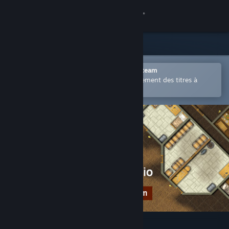
Se connecter
Magasin
Communauté
Ouvrir dans l'application mobile Steam
Permet d'acheter ou d'ajouter facilement des titres à
votre liste de souhaits.
À propos
Support
Changer la langue
Télécharger l'application mobile Steam
Voir version ordi. du site
Dungeon Painter Studio