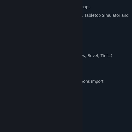
with a lot of features:
Tilesets for indoor, outdoor and world maps
Easy export to roll20, Fantasy Grounds, Tabletop Simulator and
other VTT
Layers and groups
All objects are editable
Union and subtraction operations
Customizable filters (Drop Shadow, Glow, Bevel, Tint...)
Easy import of custom art
Sketchs import
One click D20 random generator dungeons import
Export to multipage pdf for print
1 inch, 1.5 inch & 1 cm grids
A4, A3 and US Letter page
Square and hex grid types