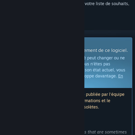
Connectez-vous
pour ajouter cet article à votre liste de souhaits,
le suivre ou l'ignorer
Logiciel en accès anticipé
Impliquez-vous pendant le développement de ce logiciel.
Remarque :
Ce logiciel en Accès anticipé peut changer ou ne
pas changer de façon significative. Si vous n'êtes pas
enthousiasmé à utiliser ce logiciel dans son état actuel, vous
devriez peut-être attendre qu'il se développe davantage.
En
savoir plus
Remarque : la dernière mise à jour a été publiée par l'équipe
de développement il y a 9 ans. Les informations et le
calendrier présentés ici peuvent être obsolètes.
CE QUE L'ÉQUIPE DE DÉVELOPPEMENT A À DIRE :
Pourquoi choisir l'accès anticipé ?
« We get bugreports about the problems that are sometimes