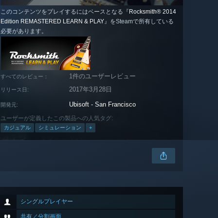
このコンテンツをプレイするにはベースとなる『
Rocksmith® 2014
Edition REMASTERED LEARN & PLAY
』をSteamで所有している
必要があります。
1件のユーザーレビュー
すべてのレビュー：
2017年3月28日
リリース日:
Ubisoft - San Francisco
開発元:
ユーザーが定義したこの製品への人気タグ:
カジュアル
シミュレーション
+
シングルプレイヤー
共有／分割画面