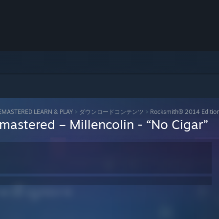
REMASTERED LEARN & PLAY
>
ダウンロードコンテンツ
>
Rocksmith® 2014 Edition 
astered – Millencolin - “No Cigar”