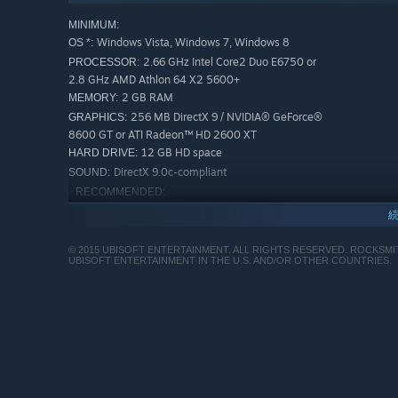
MINIMUM:
Windows Vista, Windows 7, Windows 8
OS *:
2.66 GHz Intel Core2 Duo E6750 or
PROCESSOR:
2.8 GHz AMD Athlon 64 X2 5600+
2 GB RAM
MEMORY:
256 MB DirectX 9 / NVIDIA® GeForce®
GRAPHICS:
8600 GT or ATI Radeon™ HD 2600 XT
12 GB HD space
HARD DRIVE:
DirectX 9.0c-compliant
SOUND:
RECOMMENDED:
Windows Vista, Windows 7, Windows 8
OS *:
3.1 GHz Intel Core i3-540 or 3.3 GHz
PROCESSOR:
Athlon II X3 455
© 2015 UBISOFT ENTERTAINMENT. ALL RIGHTS RESERVED. ROCKSM
UBISOFT ENTERTAINMENT IN THE U.S. AND/OR OTHER COUNTRIES.
4 GB RAM
MEMORY:
512MB Nvidia GT 240 or 512 MB ATI
GRAPHICS:
Radeon HD 5670
12 GB HD space
HARD DRIVE:
DirectX 9.0c-compliant
SOUND:
2024年1月1日（PT）以降、SteamクライアントはWindows
*