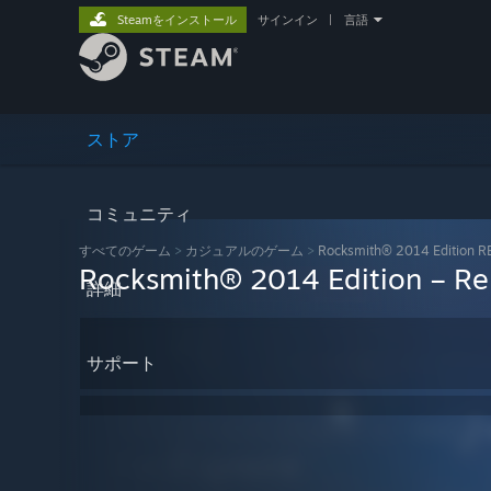
Steamをインストール
サインイン
|
言語
ストア
コミュニティ
すべてのゲーム
>
カジュアルのゲーム
>
Rocksmith® 2014 Edition 
Rocksmith® 2014 Edition – Rem
詳細
サポート