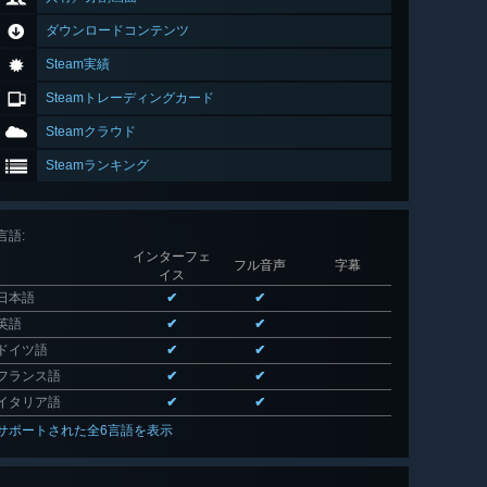
ダウンロードコンテンツ
Steam実績
Steamトレーディングカード
Steamクラウド
Steamランキング
言語
:
インターフェ
フル音声
字幕
イス
日本語
✔
✔
英語
✔
✔
ドイツ語
✔
✔
フランス語
✔
✔
イタリア語
✔
✔
サポートされた全6言語を表示