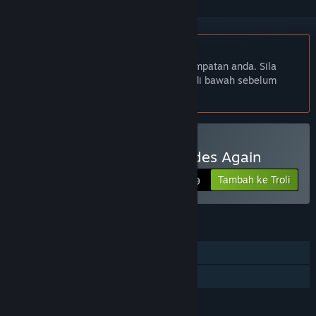
Bahasa Bahasa Melayu tidak disokong
Produk ini tidak menyokong bahasa tempatan anda. Sila
semak senarai bahasa yang disokong di bawah sebelum
membuat pembelian
Beli Redneck Rampage Rides Again
Tambah ke Troli
$14.99
CIRI
Pemain solo
Perkongsian Keluarga
BAHASA