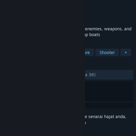
Pembangun
Xatrix Entertainment
Penerbit
Interplay Entertainment Corp.
Dikeluarkan
30 Apr, 1997
includes 14 new single player levels new enemies, weapons, and
vehicles, including motorcycles and swamp boats
TAG
Action
FPS
1990's
Adventure
Shooter
+
ULASAN
SEPANJANG MASA:
Positif
(83% daripada 36)
Daftar masuk
untuk menambah item ini ke senarai hajat anda,
ikuti atau tandakannya sebagai diabaikan