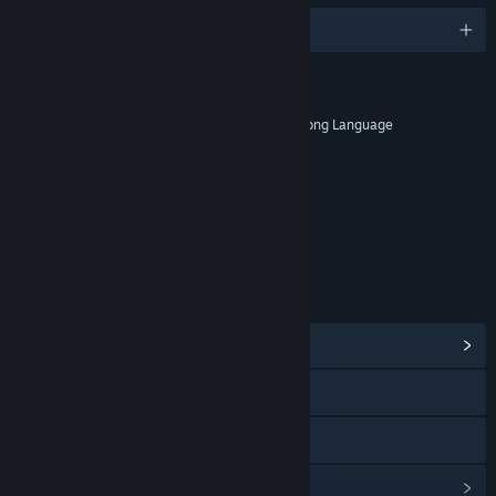
1 bahasa yang disokong
RATING
with Animated Blood and Gore, Strong Language
Rating umur untuk: ESRB
PAUTAN & MAKLUMAT
Lihat Hab Komuniti
Lawati laman web
Lihat manual
Lihat sejarah kemas kini