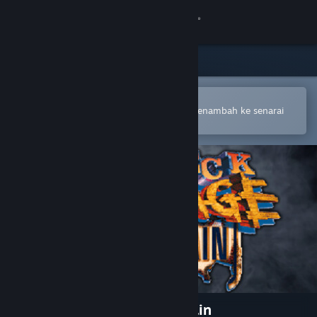
Sign in
Gedung
Komuniti
Buka dalam Steam Mobile App
Untuk membuat pembelian atau menambah ke senarai
hajat anda dengan mudah
Tentang
Sokongan
Ubah bahasa
Dapatkan Steam Mobile App
Lihat laman web desktop
Redneck Rampage Rides Again