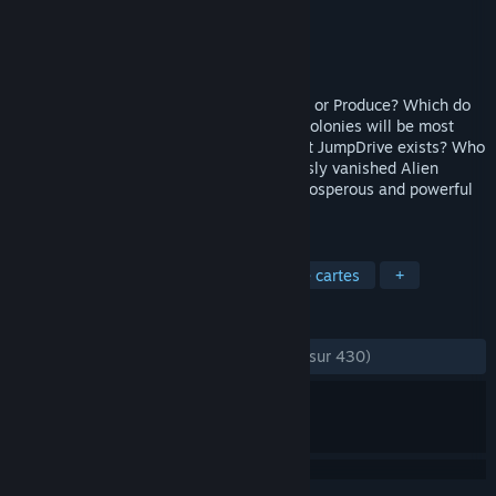
Développement
Temple Gates Games
Édition
Temple Gates Games
Sorti le
27 juin 2017
Explore, Settle, Develop, Trade, Consume, or Produce? Which do
you need most? Which of Earth's former colonies will be most
successful at settling the galaxy, now that JumpDrive exists? Who
will discover the secrets of the mysteriously vanished Alien
Overlords? Your goal: to build the most prosperous and powerful
space empire!
TAGS
Stratégie
Jeu de société
Jeu de cartes
+
ÉVALUATIONS
DEPUIS LE DÉBUT :
très positives
(93 % sur 430)