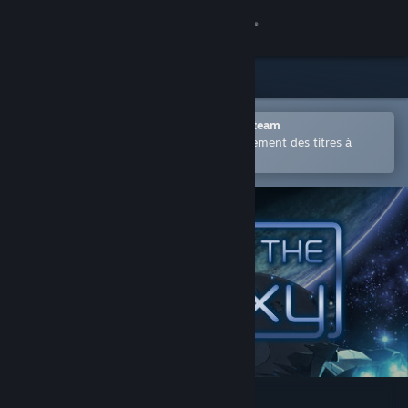
Se connecter
Magasin
Communauté
Ouvrir dans l'application mobile Steam
Permet d'acheter ou d'ajouter facilement des titres à
votre liste de souhaits.
À propos
Support
Changer la langue
Télécharger l'application mobile Steam
Voir version ordi. du site
Race for the Galaxy