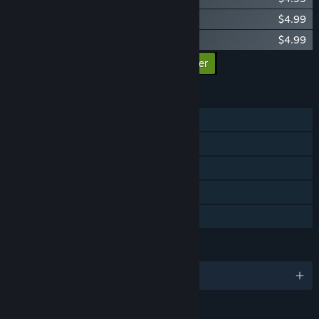
Race for the Galaxy: Rebel vs Imperium
$4.99
Race for the Galaxy: Brink of War
$4.99
Ajouter tous les DLC au panier
$14.97
FONCTIONNALITÉS
Solo
JcJ en ligne
Multijoueur multiplateforme
Achats en jeu
Partage familial
LANGUES
1 langues prises en charge
Contenu