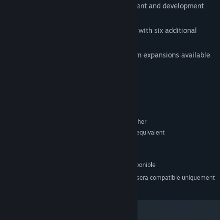
Five starting worlds and ninety settlement and development
cards
Free promo pack included: New Worlds with six additional
starting planets
Gathering Storm and Rebel Vs. Imperium expansions available
immediately
Configuration requise
MINIMALE :
Windows 7 or higher
SYSTÈME D'EXPLOITATION *:
Intel Core i3 2.00 GHz or AMD equivalent
PROCESSEUR :
256 MB de mémoire
MÉMOIRE VIVE :
Version 11
DIRECTX :
100 MB d'espace disque disponible
ESPACE DISQUE :
À compter du 1ᵉʳ janvier 2024, le client Steam sera compatible uniquement
*
avec Windows 10 et ses versions plus récentes.