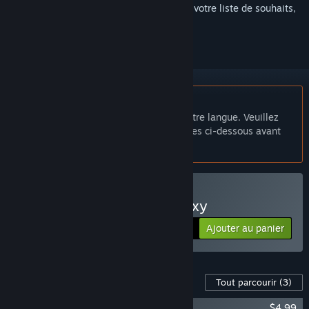
Connectez-vous
pour ajouter cet article à votre liste de souhaits,
le suivre ou l'ignorer
Français non disponible
Ce produit n'est pas disponible dans votre langue. Veuillez
consulter la liste des langues disponibles ci-dessous avant
de l'acheter.
Acheter Race for the Galaxy
Ajouter au panier
$7.99
Contenu disponible pour ce jeu
Tout parcourir
(3)
Race for the Galaxy: Gathering Storm
$4.99