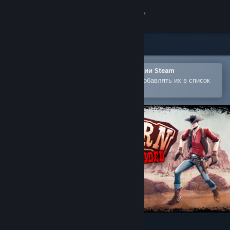
Войти
Магазин
Сообщество
Открыть в мобильном приложении Steam
Позволяет легко покупать игры и добавлять их в список
желаемого
Информация
Поддержка
Изменить язык
Скачать мобильное приложение Steam
Полная версия
Western 1849 Reloaded