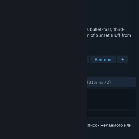
Разработчик
Nawia Games
Издатель
Nawia Games
Дата выпуска
10 фев. 2017 г.
Become the ultimate Bounty Hunter in this bullet-fast, third-
person Shooting Gallery and save the town of Sunset Bluff from
the relentless Quicksilver Guns!
ПО МЕТКАМ
Экшен
Инди
Казуальная игра
Вестерн
+
ОБЗОРЫ
ЗА ВСЁ ВРЕМЯ:
Очень положительные
(81% из 72)
Войдите
, чтобы добавить этот продукт в список желаемого или
скрыть его