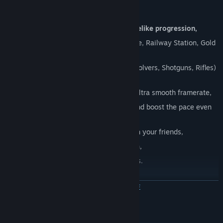
Arcade High Score Shooter with roguelike progression,
Five action packed levels - Town Square, Railway Station, Gold
Mine, Outskirts and the Old Canyon,
Old school, upgradeable weapons (Revolvers, Shotguns, Rifles)
and unlockable Charms,
Immersive toon shaded graphics with ultra smooth framerate,
Rage Mode
- to make you invincible and boost the pace even
more,
Leaderboards - to let you compete with your friends,
Perk Cards - to refine each playthrough,
Steam Achievements and Trading Cards.
ЧИТАТЬ ДАЛЬШЕ
Системные требования