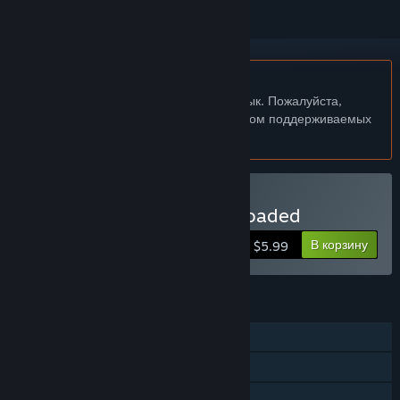
Не поддерживается русский язык
Этот продукт не поддерживает ваш язык. Пожалуйста,
перед покупкой ознакомьтесь со списком поддерживаемых
языков.
Купить Western 1849 Reloaded
В корзину
$5.99
ФУНКЦИИ
Для одного игрока
Достижения Steam
Коллекционные карточки Steam