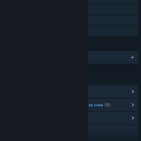
Steam Cloud
Таблицы лидеров Steam
Семейный доступ
ЯЗЫКИ
Поддерживаемых языков: 1
ССЫЛКИ И ИНФОРМАЦИЯ
Показать достижения в Steam
(21)
Показать товары в магазине предметов за очки
(9)
Открыть центр сообщества
Посетить сайт