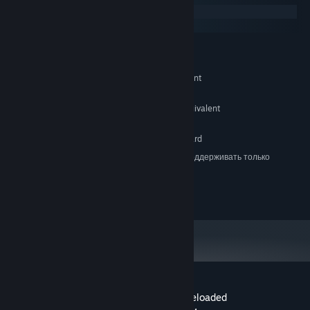
Windows
macOS
МИНИМАЛЬНЫЕ:
Windows® XP (SP3) / Vista™ (SP1) / 7
ОС *:
Intel Core 2 Duo or AMD equivalent
ПРОЦЕССОР:
1 GB ОЗУ
ОПЕРАТИВНАЯ ПАМЯТЬ:
GeForce GTX 460 or Radeon equivalent
ВИДЕОКАРТА:
1 GB
МЕСТО НА ДИСКЕ:
DirectX compatible sound card
ЗВУКОВАЯ КАРТА:
С 1 января 2024 года клиент Steam будет поддерживать только
*
Windows 10 и более поздние версии.
© Nawia Games 2017
Обзоры пользователей: Western 1849 Reloaded