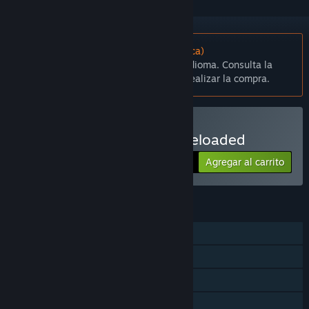
No disponible en Español (Latinoamérica)
Este artículo no está disponible en tu idioma. Consulta la
lista de idiomas disponibles antes de realizar la compra.
Comprar Western 1849 Reloaded
Agregar al carrito
$5.99
CARACTERÍSTICAS
Un jugador
Logros de Steam
Tarjetas de Steam
Steam Cloud