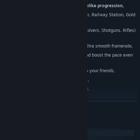
Arcade High Score Shooter with roguelike progression,
Five action packed levels - Town Square, Railway Station, Gold
Mine, Outskirts and the Old Canyon,
Old school, upgradeable weapons (Revolvers, Shotguns, Rifles)
and unlockable Charms,
Immersive toon shaded graphics with ultra smooth framerate,
Rage Mode
- to make you invincible and boost the pace even
more,
Leaderboards - to let you compete with your friends,
Perk Cards - to refine each playthrough,
Steam Achievements and Trading Cards.
LEER MÁS
Requisitos del sistema
Windows
macOS