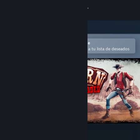
Iniciar sesión
Tienda
Comunidad
Abrir en la aplicación Steam Mobile
Para comprar o agregar fácilmente a tu lista de deseados
Acerca de
Soporte
Cambiar idioma
Obtener la aplicación de Steam Mobile
Ver versión clásica
Western 1849 Reloaded