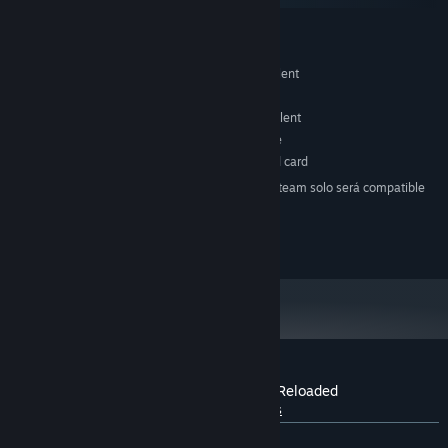
MÍNIMO:
Windows® XP (SP3) / Vista™ (SP1) / 7
SO *:
Intel Core 2 Duo or AMD equivalent
PROCESADOR:
1 GB de RAM
MEMORIA:
GeForce GTX 460 or Radeon equivalent
GRÁFICOS:
1 GB de espacio disponible
ALMACENAMIENTO:
DirectX compatible sound card
TARJETA DE SONIDO:
A partir del 1 de enero de 2024, el cliente de Steam solo será compatible
*
con Windows 10 y versiones posteriores.
© Nawia Games 2017
Reseñas de usuarios para Western 1849 Reloaded
Sobre las reseñas de usuarios
Tus preferencias
SIEMPRE:
Muy positivas
(81 % de 72)