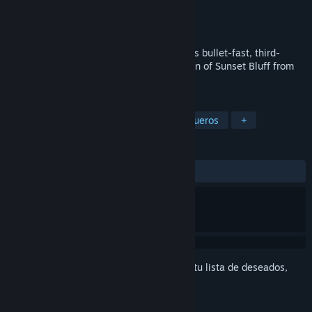
Desarrollador
Nawia Games
Editor
Nawia Games
Lanzado el
10 FEB 2017
Become the ultimate Bounty Hunter in this bullet-fast, third-
person Shooting Gallery and save the town of Sunset Bluff from
the relentless Quicksilver Guns!
ETIQUETAS
Acción
Indie
Casuales
Vaqueros
+
RESEÑAS
SIEMPRE:
Muy positivas
(81 % de 72)
Inicia sesión
para agregar este artículo a tu lista de deseados,
seguirlo o marcarlo como ignorado.