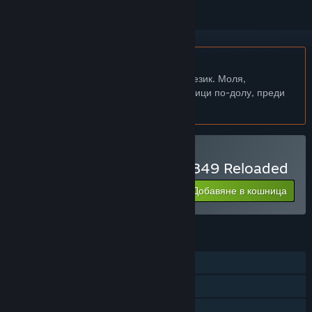
Български език не се поддържа
Този продукт не поддържа родния Ви език. Моля,
прегледайте списъка с поддържани езици по-долу, преди
да го купите
Закупуване на Western 1849 Reloaded
Добавяне в кошница
$5.99
ХАРАКТЕРИСТИКИ
Самостоятелна игра
Steam постижения
Steam карти за размяна