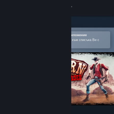
Вписване
Магазин
Общност
Отваряне в мобилното Steam приложение
За лесно закупуване или добавяне към списъка Ви с
желания
Относно
Поддръжка
Смяна на езика
Сдобийте се с мобилното Steam приложение
Преглед на сайта за настолни компютри
Western 1849 Reloaded