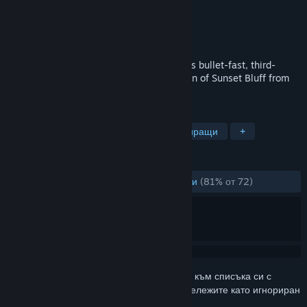
Разработчик
Nawia Games
Издател
Nawia Games
Издадена на
10 февр. 2017
Become the ultimate Bounty Hunter in this bullet-fast, third-
person Shooting Gallery and save the town of Sunset Bluff from
the relentless Quicksilver Guns!
ТАГОВЕ
Екшъни
Независими
Неангажиращи
+
РЕЦЕНЗИИ
ЗА ЦЕЛИЯ ПЕРИОД:
Много положителни
(81% от 72)
Впишете се
, за да добавите този артикул към списъка си с
желания, да го последвате или да го отбележите като игнориран