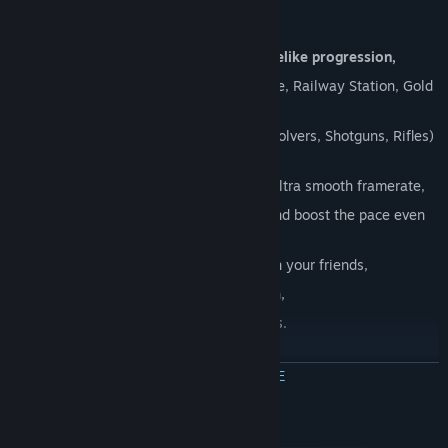
Arcade High Score Shooter with roguelike progression,
Five action packed levels - Town Square, Railway Station, Gold
Mine, Outskirts and the Old Canyon,
Old school, upgradeable weapons (Revolvers, Shotguns, Rifles)
and unlockable Charms,
Immersive toon shaded graphics with ultra smooth framerate,
Rage Mode
- to make you invincible and boost the pace even
more,
Leaderboards - to let you compete with your friends,
Perk Cards - to refine each playthrough,
Steam Achievements and Trading Cards.
ПРОЧЕТЕТЕ ОЩЕ
Системни изисквания