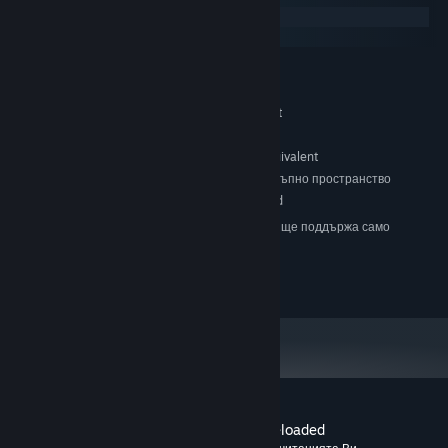
Windows
macOS
МИНИМАЛНИ:
Windows® XP (SP3) / Vista™ (SP1) / 7
ОС *:
Intel Core 2 Duo or AMD equivalent
ПРОЦЕСОР:
1 GB памет
ПАМЕТ:
GeForce GTX 460 or Radeon equivalent
ВИДЕОКАРТА:
1 GB достъпно пространство
ПРОСТРАНСТВО ЗА СЪХРАНЕНИЕ:
DirectX compatible sound card
ЗВУКОВА КАРТА:
Считано от 01 януари 2024 Steam клиентът ще поддържа само
*
Windows 10 и по-нови версии.
© Nawia Games 2017
Рецензии от клиенти за Western 1849 Reloaded