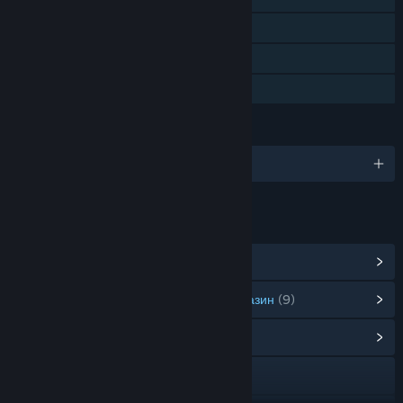
Steam облак
Steam класации
Семейно споделяне
ЕЗИЦИ
Поддържани езици: 1
ВРЪЗКИ И ИНФОРМАЦИЯ
Преглед на Steam постиженията
(21)
Преглед на артикулите от точковия магазин
(9)
Преглед на обществения център
Официален уебсайт