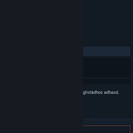
Fejlesztő
CI Games
Megjelent
2018. jan. 26.
CÍMKÉK
Akció
+
ÉRTÉKELÉSEK
MINDEN IDŐK:
Vegyes
(61% / 49)
Jelentkezz be
, hogy ezt a tételt a kívánságlistádhoz adhasd,
követhesd vagy mellőzöttnek jelölhesd.