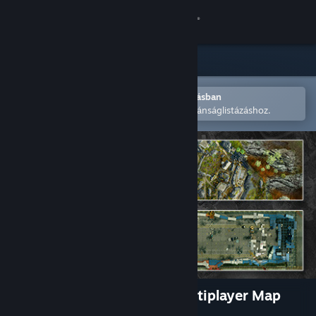
Bejelentkezés
Áruház
Közösség
Megnyitás a Steam mobilalkalmazásban
A könnyű megvásárláshoz vagy kívánságlistázáshoz.
Névjegy
Támogatás
Nyelvváltás
A Steam mobilalkalmazás beszerzése
Asztali weboldalra váltás
Sniper Ghost Warrior 3 - Multiplayer Map
Pack