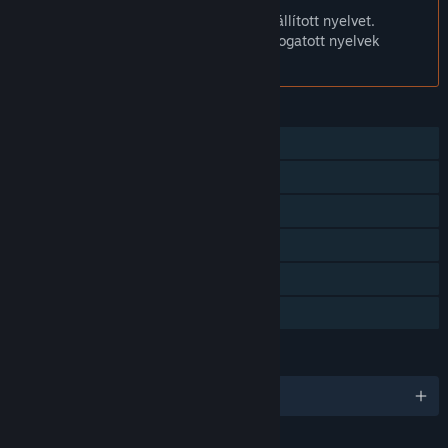
A Magyar nyelv nem támogatott.
Ez a termék nem támogatja a nálad beállított nyelvet.
Kérjük, vásárlás előtt tekintsd át a támogatott nyelvek
listáját.
JELLEMZŐK
Egyjátékos
Online PvP
Letölthető tartalom
Steam Teljesítmények
Steam Felhő
Családi Megosztás
NYELVEK
11 támogatott nyelv