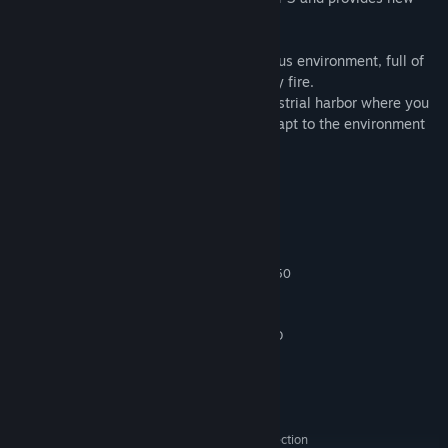
multiplayer based challenges.
• In Canyon, you can explore a mountainous environment, full of
locations for sniping or hiding from enemy fire.
• In Containers, you navigate a small industrial harbor where you
will need to make quick decisions and adapt to the environment
to stay ahead of your enemy.
Rendszerkövetelmények
MINIMUM:
Windows 7/8.1/10 64-bit
OP. RENDSZER *:
i3 3240 3.4 GHz or AMD FX-6350
PROCESSZOR:
3.9 GHz
8 MB RAM
MEMÓRIA:
NVIDIA GeForce GTX 660 2GB or AMD
GRAFIKA:
Radeon HD 7850 2GB
Verzió: 11
DIRECTX:
50 GB szabad hely
TÁRHELY:
Online Connection
EGYÉB MEGJEGYZÉSEK:
Requirements: 512 KBPS or faster Internet connection