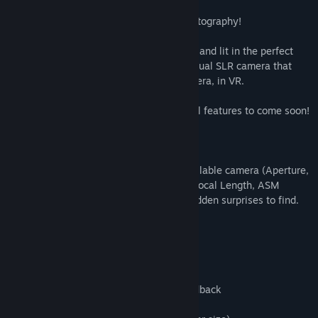
With Magic Hour, get started with VR photography!
Take beautiful pictures by exploring an island lit in the perfect
light and experiment with an accurate virtual SLR camera that
incorporates all the physics of a real camera, in VR.
NOTE: This is an early release - additional features to come soon!
Development
Magic Hour currently offers a fully controllable camera (Aperture,
Shutter Speed, Exposure Compensation, Focal Length, ASM
modes) with a hand-crafted island and hidden surprises to find.
Pictures can be saved and shared.
Features planned for future update:
- Challenges with progression
- Virtual teacher to provide real-time feedback
- Additional lenses