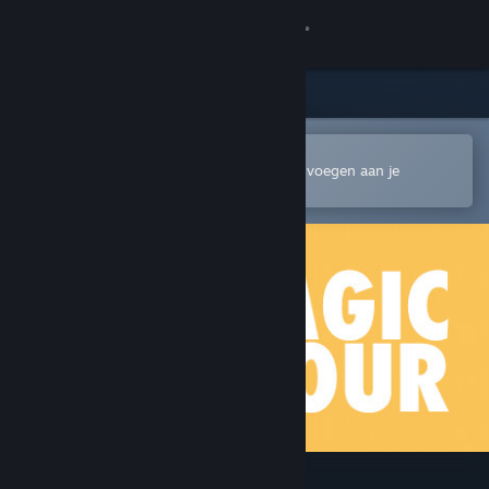
Inloggen
Winkel
Community
In de mobiele Steam-app openen
Om gemakkelijk te kopen of toe te voegen aan je
verlanglijst
Over
Ondersteuning
Taal wijzigen
Download de mobiele Steam-app
Desktopwebsite weergeven
Magic Hour