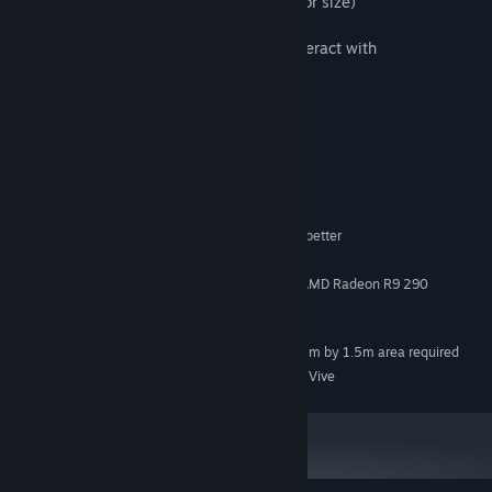
- Additional cameras (with different sensor size)
- Additional worlds
- Additional props, animals, objects to interact with
- Exhibition space
- Multiplayer
Systeemeisen
MINIMUM:
Windows 10
BESTURINGSSYSTEEM:
CPU: Intel i5-4590 equivalent or better
PROCESSOR:
4 GB RAM
GEHEUGEN:
Nvidia GeForce GTX 970, AMD Radeon R9 290
GRAFISCHE KAART:
equivalent or better
1 GB beschikbare ruimte
OPSLAGRUIMTE:
SteamVR. Room Scale 2m by 1.5m area required
VR-ONDERSTEUNING:
Requires HTC Vive
AANVULLENDE OPMERKINGEN: