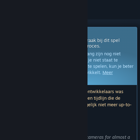
Vroegtijdige toegang
Krijg direct toegang om te spelen en raak bij dit spel
betrokken tijdens het ontwikkelingsproces.
Opmerking:
Spellen in vroegtijdige toegang zijn nog niet
voltooid en kunnen nog veranderen. Als je niet staat te
springen om dit spel in de huidige staat te spelen, kun je beter
afwachten hoe het spel zich verder ontwikkelt.
Meer
informatie
Opmerking: De laatste update door de ontwikkelaars was
meer dan 9 jaar geleden. De informatie en tijdlijn die de
ontwikkelaars hier beschrijven, zijn mogelijk niet meer up-to-
date.
WAT DE ONTWIKKELAARS ZEGGEN:
Waarom vroegtijdige toegang?
'We have been working on simulating cameras for almost a