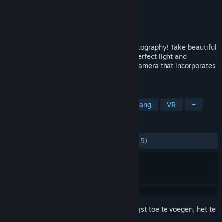
Ontwikkelaar
Wolf In Motion Ltd
Uitgever
Wolf In Motion Ltd
Uitgebracht
20 dec 2016
With Magic Hour, get started with VR photography! Take beautiful
pictures by exploring an island lit in the perfect light and
experiment with an accurate virtual SLR camera that incorporates
all the physics of a real camera, in VR.
TAGS
Avontuur
Sim
Vroegtijdige toegang
VR
+
RECENSIES
ZONDER TIJDLIMIET:
Positief
(93% van 15)
Meld je aan
om dit artikel aan je verlanglijst toe te voegen, het te
volgen of te negeren