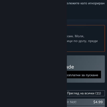
желания, да го последвате или да го отбележите като игнориран
Български език не се поддържа
Този продукт не поддържа родния Ви език. Моля,
прегледайте списъка с поддържани езици по-долу, преди
да го купите
Пуснете Stern Pinball Arcade
Безплатни за пускане
Съдържание за тази игра
Преглед на всички
(11)
Stern Pinball Arcade: Ripley's Believe It Or Not!
$4.99