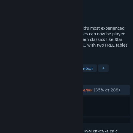
Разработчик
FarSight Studios, Inc.
Издател
FarSight Studios, Inc.
Издадена на
23 дек. 2016
Real pinball machines created by the world's most experienced
producer of arcade-quality pinball machines can now be played
on your PC. Over 10 tables including modern classics like Star
Trek™, and Mustang™ are available as DLC with two FREE tables
to play every month!
ТАГОВЕ
Неангажиращи
Симулации
Пинбол
+
РЕЦЕНЗИИ
ЗА ЦЕЛИЯ ПЕРИОД:
Предимно отрицателни
(35% от 288)
Впишете се
, за да добавите този артикул към списъка си с