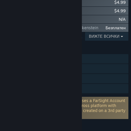
Stern Pinball Arcade: Star Trek
$4.99
Stern Pinball Arcade: Starship Troopers
$4.99
Stern Pinball Arcade: AC/DC
N/A
Stern Pinball Arcade: Mary Shelley's Frankenstein
Безплатен
ПОКАЗВАНЕ НА 1 — 5 ОТ 11
ВИЖТЕ ВСИЧКИ
ХАРАКТЕРИСТИКИ
Самостоятелна игра
Steam постижения
Steam облак
Семейно споделяне
Изисква акаунт към трета страна: App uses a FarSight Account
to use leaderboards. Leaderboards are cross platform with
Playstation, IOS and Android. Account is created on a 3rd party
website hosted by FarSight Studios.
ЕЗИЦИ