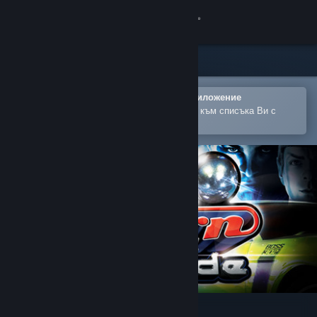
Вписване
Магазин
Общност
Отваряне в мобилното Steam приложение
За лесно закупуване или добавяне към списъка Ви с
желания
Относно
Поддръжка
Смяна на езика
Сдобийте се с мобилното Steam приложение
Преглед на сайта за настолни компютри
Stern Pinball Arcade