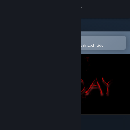
Đăng nhập
Cửa hàng
Cộng đồng
Mở bằng ứng dụng Steam di động
Để dễ dàng mua hoặc thêm vào danh sách ước
Thông tin
Hỗ trợ
Thay đổi ngôn ngữ
Cài ứng dụng Steam di động
Xem web cho desktop
The 8th Day