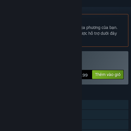
Không hỗ trợ ngôn ngữ Tiếng Việt
Sản phẩm này không hỗ trợ ngôn ngữ địa phương của bạn.
Vui lòng xem lại danh sách ngôn ngữ được hỗ trợ dưới đây
trước khi mua.
Mua The 8th Day
Thêm vào giỏ
$0.99
TÍNH NĂNG
Chơi đơn
Thành tựu Steam
Chia sẻ gia đình