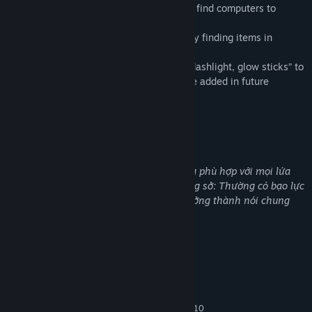
Progress: Saving is limited and restricted. find computers to
record your progress.
Storage: Manage your limited inventory by finding items in
lockers and desk drawers.
Defense: Utilize numerous light sources”flashlight, glow sticks” to
banish demons. other light sources will be added in future
updates.
Mô tả nội dung mang yếu tố trưởng thành
Nội dung theo lời tả của nhà phát triển:
Trò chơi này có thể chứa nội dung không phù hợp với mọi lứa
tuổi, hoặc không phù hợp để xem tại công sở: Thường có bạo lực
hoặc máu me, Nội dung mang yếu tố trưởng thành nói chung
Yêu cầu hệ thống
TỐI THIỂU:
Yêu cầu vi xử lý và hệ điều hành đều chạy 64-bit
Windows 7 SP1 (must have KB 2670838
HĐH *:
installed) / Windows 8 / Windows 8.1 / Windows 10