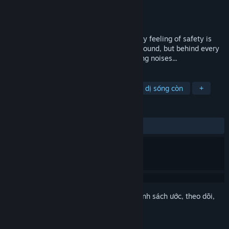
Nhà phát triển
Tainted Games
Nhà phát hành
TAINTED GAMES
Phát hành
19 Thg07, 2019
Trapped in an abandoned asylum. The only feeling of safety is
light. You hit a dead-end and must turn around, but behind every
corner lurks an evil presence and horrifying noises...
THEO NHÃN
Indie
Máu me
Bạo lực
Kinh dị sống còn
+
ĐÁNH GIÁ
TRƯỚC NAY:
Khá tiêu cực
(25% trên 20)
Đăng nhập
để thêm sản phẩm này vào danh sách ước, theo dõi,
hoặc đánh dấu nó thành "đã phớt lờ"