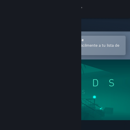
Iniciar sesión
Tienda
Comunidad
Abrir en la aplicación Steam Mobile
para comprar o añadir contenido fácilmente a tu lista de
deseados
Acerca de
Soporte
Cambiar idioma
Descargar Steam Mobile
Ver versión clásica
ISLANDS: Non-Places