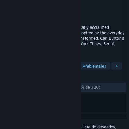
Desarrollador
Carl Burton
Editor
Carlburton Llc
Lanzado el
17 NOV 2016
The familiar becomes magical in this critically acclaimed
interactive artscape. Explore ten scenes inspired by the everyday
and let your expectations of reality be transformed. Carl Burton's
other work has been featured in the New York Times, Serial,
Colossal, and Medium.
ETIQUETAS
Indie
Casuales
Surrealistas
Ambientales
+
RESEÑAS
DESDE EL PRINCIPIO:
Muy positivas
(82 % de 320)
Inicia sesión
para añadir este artículo a tu lista de deseados,