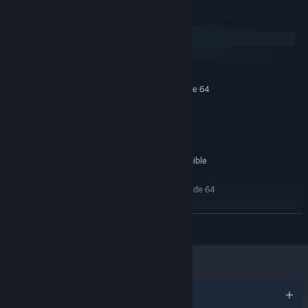
Requisitos del sistema
Windows
macOS
MÍNIMO:
Requiere un procesador y un sistema operativo de 64
bits
Windows 7+ 64 Bit
SO *:
1.7 GHz
PROCESADOR:
4 GB de RAM
MEMORIA:
250 MB de espacio disponible
ALMACENAMIENTO:
RECOMENDADO:
Requiere un procesador y un sistema operativo de 64
bits
A partir del 1 de enero de 2024, el cliente de Steam solo será compatible
*
LEER MÁS
con Windows 10 y versiones posteriores.
Premios