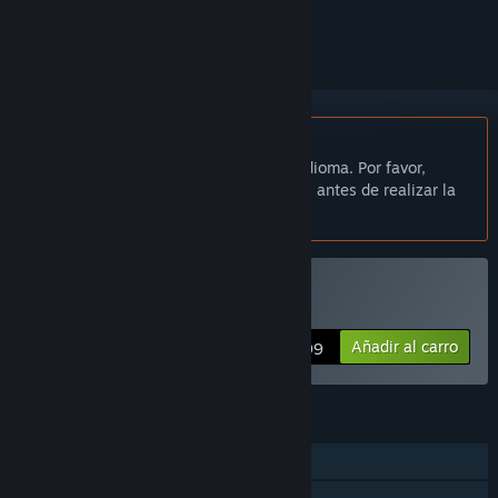
seguirlo o marcarlo como ignorado.
No disponible en Español de España
Este artículo no está disponible en tu idioma. Por favor,
consulta la lista de idiomas disponibles antes de realizar la
compra.
Comprar «ISLANDS»
Añadir al carro
$4.99
CARACTERÍSTICAS
Un jugador