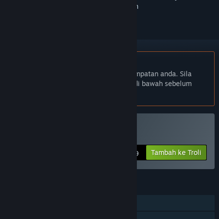
ikuti atau tandakannya sebagai diabaikan
Bahasa Bahasa Melayu tidak disokong
Produk ini tidak menyokong bahasa tempatan anda. Sila
semak senarai bahasa yang disokong di bawah sebelum
membuat pembelian
Beli ISLANDS
Tambah ke Troli
$4.99
CIRI
Pemain solo