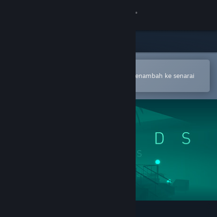
Sign in
Gedung
Komuniti
Buka dalam Steam Mobile App
Untuk membuat pembelian atau menambah ke senarai
hajat anda dengan mudah
Tentang
Sokongan
Ubah bahasa
Dapatkan Steam Mobile App
Lihat laman web desktop
ISLANDS: Non-Places