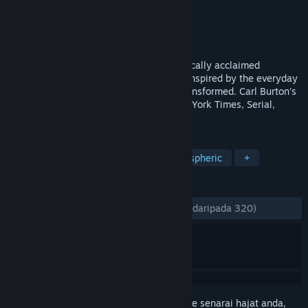
Pembangun
Carl Burton
Penerbit
Carlburton Llc
Dikeluarkan
17 Nov, 2016
The familiar becomes magical in this critically acclaimed
interactive artscape. Explore ten scenes inspired by the everyday
and let your expectations of reality be transformed. Carl Burton's
other work has been featured in the New York Times, Serial,
Colossal, and Medium.
TAG
Indie
Casual
Surreal
Atmospheric
+
ULASAN
SEPANJANG MASA:
Sangat Positif
(82% daripada 320)
Daftar masuk
untuk menambah item ini ke senarai hajat anda,