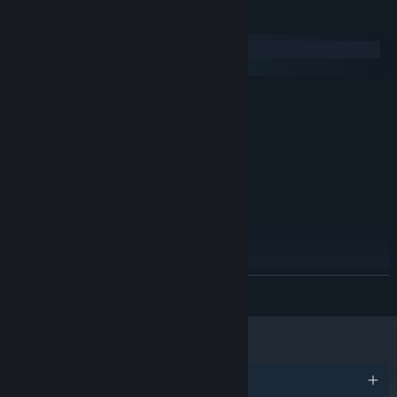
Keperluan Sistem
Windows
macOS
MINIMUM:
Memerlukan pemproses 64-bit dan sistem
pengendalian
Windows 7+ 64 Bit
OS *:
1.7 GHz
PEMPROSES:
4 GB RAM
MEMORI:
250 MB ruang tersedia
STORAN:
DICADANGKAN:
Memerlukan pemproses 64-bit dan sistem
pengendalian
Mulai 1 Januari 2024, Steam Client hanya akan menyokong Windows 10
*
BACA LAGI
dan versi yang lebih baharu.
Anugerah