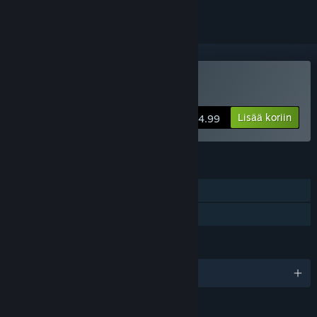
Osta ISLANDS
Lisää koriin
$4.99
OMINAISUUDET
Yksinpeli
Perhejako
KIELET
englanti