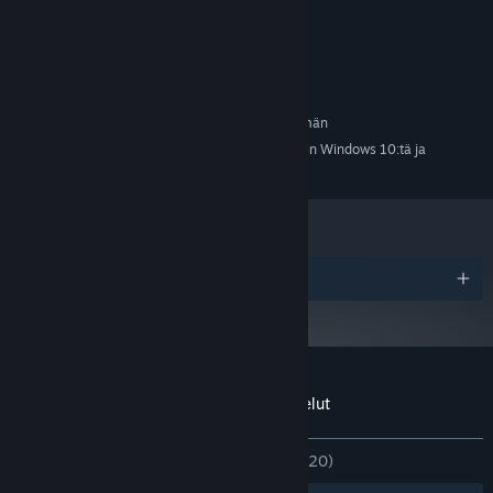
Windows 7+ 64 Bit
KÄYTTÖJÄRJESTELMÄ *:
1.7 GHz
SUORITIN:
4 GB RAM
MUISTI:
250 MB kiintolevytilaa
TALLENNUS:
SUOSITUS:
Vaatii 64-bittisen suorittimen ja käyttöjärjestelmän
1.1.24 alkaen Steam-asiakasohjelma tukee vain Windows 10:tä ja
*
uudempia versioita.
Palkinnot
Sovelluksen ISLANDS: Non-Places arvostelut
Tietoa käyttäjäarvosteluista
Asetukset
YHTEENSÄ:
Erittäin myönteinen
(82 % / 320)