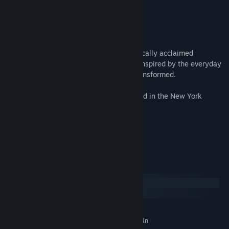
148Apps
Tietoa pelistä
The familiar becomes magical in this critically acclaimed
interactive artscape. Explore ten scenes inspired by the everyday
and let your expectations of reality be transformed.
Carl Burton's other work has been featured in the New York
Times, Serial, Colossal, and Medium.
Duration: About 45 min
Headphones recommended
Järjestelmävaatimukset
Windows
macOS
VÄHINTÄÄN:
Vaatii 64-bittisen suorittimen ja käyttöjärjestelmän