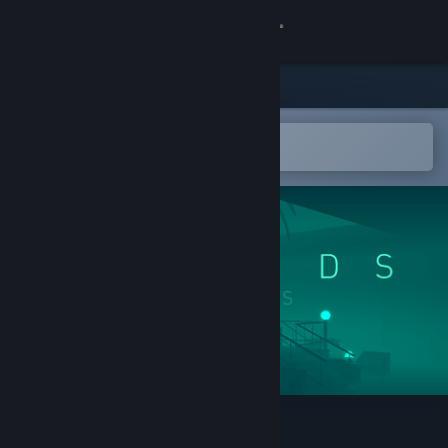
Kirjaudu sisään
Kauppa
Yhteisö
Avaa Steam-mobiilisovelluksessa
Helppo ostaa tai lisätä toivelistalle
Tietoa
Tuki
Vaihda kieli
Hanki Steam-mobiilisovellus
Näytä työpöytäsivusto
ISLANDS: Non-Places