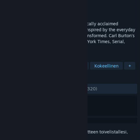
Kehittäjä
Carl Burton
Julkaisija
Carlburton Llc
Julkaistu
17.11.2016
The familiar becomes magical in this critically acclaimed
interactive artscape. Explore ten scenes inspired by the everyday
and let your expectations of reality be transformed. Carl Burton's
other work has been featured in the New York Times, Serial,
Colossal, and Medium.
TUNNISTEET
Indie
Ajanviete
Epätodellinen
Kokeellinen
+
ARVOSTELUT
YHTEENSÄ:
Erittäin myönteinen
(82 % / 320)
Kirjautumalla sisään
voit lisätä tämän tuotteen toivelistallesi,
seurata sitä tai merkitä sen ohitetuksi