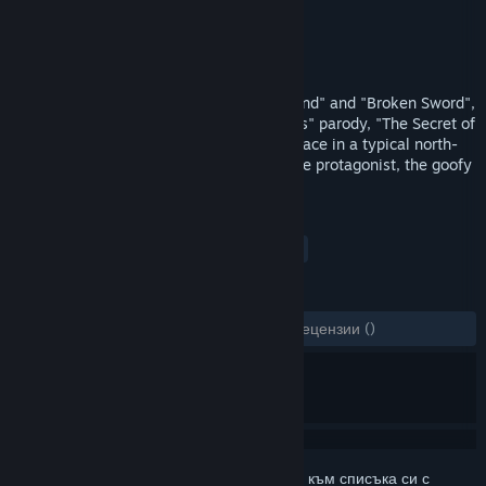
Разработчик
GDG Entertainment
Издател
DreamasArtStudio1
Издадена на
7 окт. 2016
Inspired by classics such as "Monkey Island" and "Broken Sword",
intriguing and seducing like a "Twin Peaks" parody, "The Secret of
Middle City" is an adventure that takes place in a typical north-
american mountain town and that sees the protagonist, the goofy
and clumsy Federal Agent Cox, strive am
ТАГОВЕ
Приключенски
Независими
+
РЕЦЕНЗИИ
ЗА ЦЕЛИЯ ПЕРИОД:
3 потребителски рецензии
()
Впишете се
, за да добавите този артикул към списъка си с