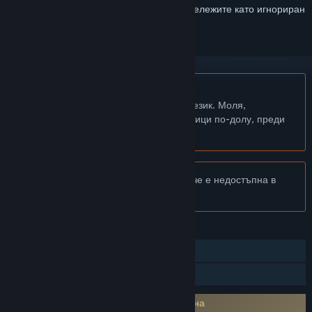
желания, да го последвате или да го отбележите като игнориран
Български език не се поддържа
Този продукт не поддържа родния Ви език. Моля,
прегледайте списъка с поддържани езици по-долу, преди
да го купите
Известие:
The Secret of Middle City вече е недостъпна в
Steam магазина.
ХАРАКТЕРИСТИКИ
Самостоятелна игра
Семейно споделяне
Изисква съгласие с ЛСКП на трета страна