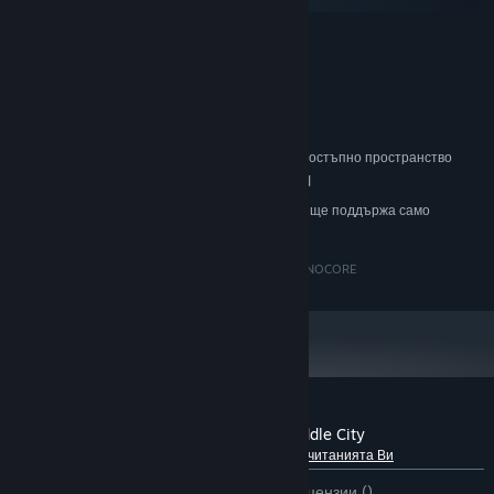
macOS
МИНИМАЛНИ:
WindowsXP , Windows 7 , Windows 8.1
ОС *:
Intel Pentium 1.4GHz
ПРОЦЕСОР:
2 MB памет
ПАМЕТ:
On-board graphic card
ВИДЕОКАРТА:
200 MB достъпно пространство
ПРОСТРАНСТВО ЗА СЪХРАНЕНИЕ:
Standard on-board sound card
ЗВУКОВА КАРТА:
Считано от 01 януари 2024 Steam клиентът ще поддържа само
*
Windows 10 и по-нови версии.
The Secret of Middle City 2016 © BY STEFANO BUONOCORE
Рецензии от клиенти за The Secret of Middle City
Относно потребителските рецензии
Предпочитанията Ви
ЗА ЦЕЛИЯ ПЕРИОД:
3 потребителски рецензии
()