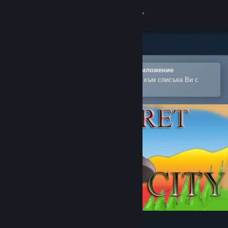
Вписване
Магазин
Общност
Отваряне в мобилното Steam приложение
За лесно закупуване или добавяне към списъка Ви с
желания
Относно
Поддръжка
Смяна на езика
Сдобийте се с мобилното Steam приложение
Преглед на сайта за настолни компютри
The Secret of Middle City