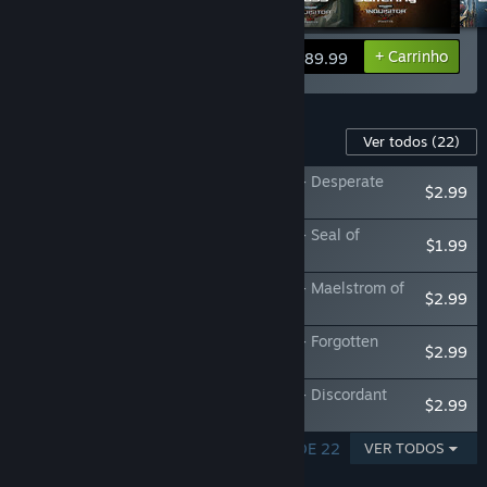
Ver informações
+ Carrinho
$89.99
Conteúdo para este jogo
Ver todos
(22)
Warhammer 40,000: Inquisitor - Martyr - Desperate
$2.99
Crusade
Warhammer 40,000: Inquisitor - Martyr - Seal of
$1.99
Inquisition Footprints
Warhammer 40,000: Inquisitor - Martyr - Maelstrom of
$2.99
Carnage
Warhammer 40,000: Inquisitor - Martyr - Forgotten
$2.99
Arsenal
Warhammer 40,000: Inquisitor - Martyr - Discordant
$2.99
Choir
EXIBINDO RESULTADOS 1–5 DE 22
VER TODOS