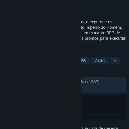
Desenvolvedor
NeocoreGames
Distribuidora
NeocoreGames
Lançado:
5/jun./2018
Entre no setor Caligari, infestado pelo Caos, e expurgue os
impuros com os agentes mais poderosos do Império do Homem.
Warhammer 40,000: Inquisitor – Martyr é um macabro RPG de
ação com múltiplas classes de Inquisidores prontos para executar
a vontade do Imperador.
MARCADORES
RPG de Ação
Hack and Slash
RPG
Ação
+
ANÁLISES
ANÁLISES EM PT-BR
Muito positivas
(85% de 287)
RECENTES:
Bem positivas
(75% de 49)
Inicie a sessão
para adicionar este item à sua lista de desejos,