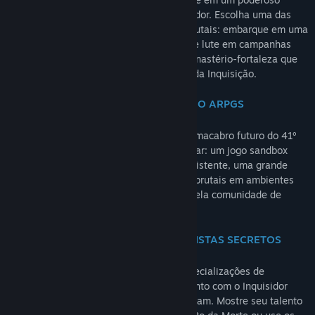
Inquisidor e execute a vontade do Imperador. Escolha uma das
várias classes e participe de combates brutais: embarque em uma
variedade de missões com seus agentes e lute em campanhas
individuais baseadas em história num monastério-fortaleza que
esconde um terrível segredo do passado da Inquisição.
O PRÓXIMO MARCO NA EVOLUÇÃO DO ARPGS
O primeiro RPG de ação que se passa no macabro futuro do 41º
milênio eleva o gênero ao próximo patamar: um jogo sandbox
num mundo aberto com um universo consistente, uma grande
variedade de missões, táticas, combates brutais em ambientes
destrutíveis e uma história influenciada pela comunidade de
jogadores.
INQUISIDORES: AGENTES E ESPECIALISTAS SECRETOS
Crie seu estilo de jogo com classes e especializações de
personagens diferentes: aguente firme junto com o Inquisidor
Cruzado enquanto os inimigos se aproximam. Mostre seu talento