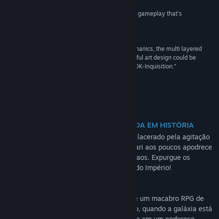
“Warhammer 40K Inquisitor Martyr has fantastic gameplay that's
complimented by great combat and missions.”
8.0 –
XGN
“The surprisingly simple, yet effective cover mechanics, the multi layered
character development and especially the beautiful art design could be
enough to drag you into the brutal world of the 40K-Inquisition.”
77 –
4Players
Sobre este jogo
UMA CAMPANHA INDIVIDUAL BASEADA EM HISTÓRIA
Longe da luz guia do Deus-imperador e dilacerado pela agitação
vil que distorce a realidade, o Setor Caligari aos poucos apodrece
por dentro, corrompido pelos deuses do Caos. Expurgue os
impuros com os agentes mais poderosos do Império!
Warhammer 40,000: Inquisitor – Martyr é um macabro RPG de
ação que se passa no violento 41º milênio, quando a galáxia está
constantemente em guerra. Transforme-se em um poderoso