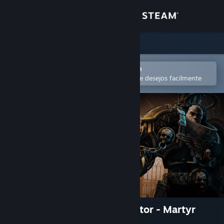
Iniciar sessão
Loja
Comunidade
Abra no aplicativo móvel do Steam
para comprar ou adicionar à lista de desejos facilmente
Sobre
Suporte
Alterar idioma
Baixe o aplicativo móvel do Steam
Ver versão para computadores
Warhammer 40,000: Inquisitor - Martyr