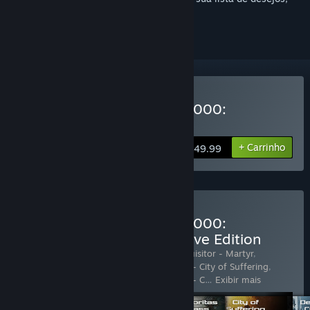
segui-lo ou ignorá-lo
Comprar Warhammer 40,000:
Inquisitor - Martyr
+ Carrinho
$49.99
Comprar Warhammer 40,000:
Inquisitor - Martyr Definitive Edition
Inclui 21 itens:
Warhammer 40,000: Inquisitor - Martyr
,
Warhammer 40,000: Inquisitor - Martyr - City of Suffering
,
Warhammer 40,000: Inquisitor - Martyr - C
…
Exibir mais