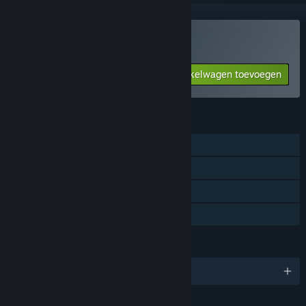
Crate Punks kopen
Aan winkelwagen toevoegen
$3.00
FUNCTIES
PvP met gedeeld/gesplitst scherm
Gedeeld/gesplitst scherm
Remote Play Together
Gezinsbibliotheek
TALEN
Engels