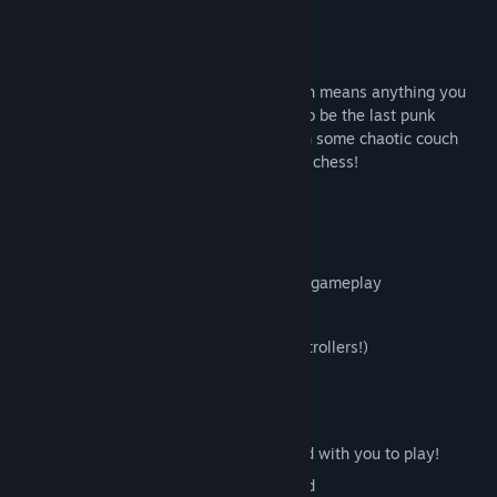
well...
they don't get along too well.
Each arena is made of 100% crates, which means anything you
can stand on can be used as a weapon. So be the last punk
standing: Grab some friends and get in on some chaotic couch
play with this clever game of crate action chess!
Features
Short, violent bursts of crate-thrashing gameplay
Handcrafted and customizable Maps
USB controller support (please use controllers!)
The juiciest crates in years
Controls and Human Requirements
You will need at least one human friend with you to play!
Up to two players can use the keyboard