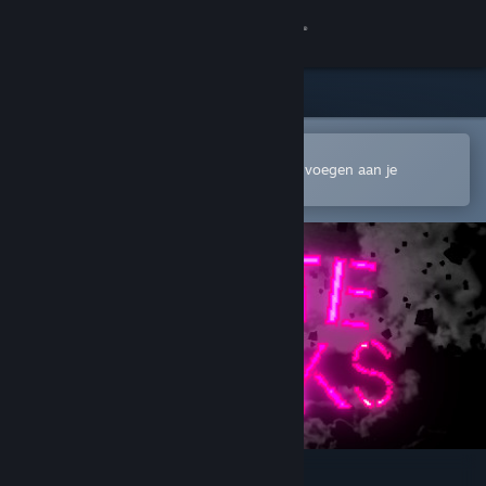
Inloggen
Winkel
Community
In de mobiele Steam-app openen
Om gemakkelijk te kopen of toe te voegen aan je
verlanglijst
Over
Ondersteuning
Taal wijzigen
Download de mobiele Steam-app
Desktopwebsite weergeven
Crate Punks