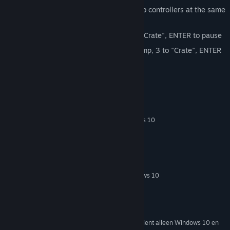
You can play with the keyboard and usb controllers at the same
time.
Player 1: A/D to move, J to Jump, K to "Crate", ENTER to pause
Player 2: Arrows to move, Num 2 to Jump, 3 to "Crate", ENTER
to pause
Systeemeisen
MINIMUM:
Windows 7 / Windows 10
BESTURINGSSYSTEEM *:
2.80 GHz Dual Core
PROCESSOR:
2 GB RAM
GEHEUGEN:
150 MB beschikbare ruimte
OPSLAGRUIMTE:
AANBEVOLEN:
Windows 7 / Windows 10
BESTURINGSSYSTEEM *:
3.0 GHz Quad Core
PROCESSOR:
2 GB RAM
GEHEUGEN:
150 MB beschikbare ruimte
OPSLAGRUIMTE:
Vanaf 1 januari 2024 ondersteunt de Steam-client alleen Windows 10 en
*