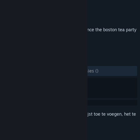
Ontwikkelaar
Laborious Rex
Uitgever
Skypeak LLC
Uitgebracht
2 dec 2016
the greatest crate-throwing experience since the boston tea party
TAGS
Actie
Indie
+
RECENSIES
ZONDER TIJDLIMIET:
6 gebruikersrecensies
()
Meld je aan
om dit artikel aan je verlanglijst toe te voegen, het te
volgen of te negeren