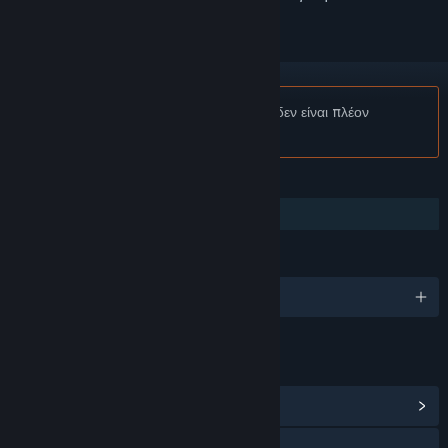
Σημείωση:
Το Naruto Shippuden Uncut δεν είναι πλέον
διαθέσιμο στο Κατάστημα Steam.
ΧΑΡΑΚΤΗΡΙΣΤΙΚΆ
Κοινή Χρήση
ΓΛΏΣΣΕΣ
Αγγλικά
ΣΎΝΔΕΣΜΟΙ ΚΑΙ ΠΛΗΡΟΦΟΡΊΕΣ
Προβολή κέντρου Κοινότητας