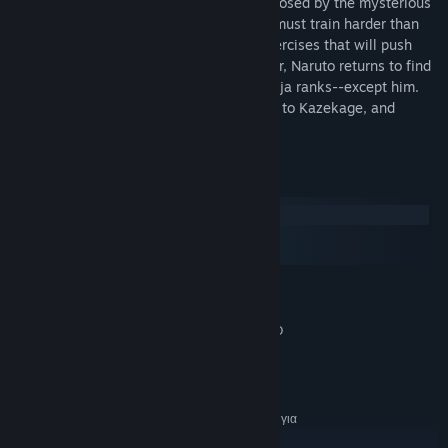
well so far, but with the looming danger posed by the mysterious
Akatsuki organization, Naruto knows he must train harder than
ever and leaves his village for intense exercises that will push
him to his limits.Two and a half years later, Naruto returns to find
that everyone's been promoted up the ninja ranks--except him.
Sakura's a medic ninja, Gaara's advanced to Kazekage, and
Kakashi...well, he's the same.
Απαιτήσεις συστήματος
Windows
macOS
SteamOS και Linux
ΕΛΆΧΙΣΤΕΣ:
Windows 7
ΛΕΙΤΟΥΡΓΙΚΌ ΣΎΣΤΗΜΑ *:
Intel Core 2 ή ισοδύναμος AMD
ΕΠΕΞΕΡΓΑΣΤΉΣ:
1 GB RAM
ΜΝΉΜΗ:
Ευρυζωνική σύνδεση διαδικτύου
ΔΊΚΤΥΟ:
200 MB διαθέσιμος χώρος
ΑΠΟΘΉΚΕΥΣΗ:
Εύρος δικτύου 5Mbps για
ΕΠΙΠΛΈΟΝ ΣΗΜΕΙΏΣΕΙΣ:
540p, 3Mbps για 360p.