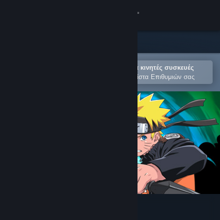
Σύνδεση
Κατάστημα
Κοινότητα
Άνοιγμα στην εφαρμογή Steam για κινητές συσκευές
Για εύκολη αγορά ή προσθήκη στη Λίστα Επιθυμιών σας
Σχετικά
Υποστήριξη
Αλλαγή γλώσσας
Αποκτήστε την εφαρμογή Steam για κινητές συσκευές
Προβολή ιστοσελίδας για υπολογιστές
Naruto Shippuden Uncut