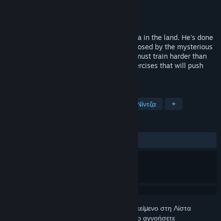
Production
TV Tokyo
,
STUDIO PIERROT
Διανομέας
VIZ Media
Κυκλοφορία
15 Φεβ 2002
Naruto Uzumaki wants to be the best ninja in the land. He's done
well so far, but with the looming danger posed by the mysterious
Akatsuki organization, Naruto knows he must train harder than
ever and leaves his village for intense exercises that will push
him to his limits.
ΕΤΙΚΈΤΕΣ
Άνιμε
Δράση
Με επεισόδια
Νίντζα
+
ΚΡΙΤΙΚΈΣ
ΌΛΕΣ:
9 κριτικές χρηστών
()
Συνδεθείτε
για να προσθέσετε αυτό το αντικείμενο στη Λίστα
Επιθυμιών σας, να το ακολουθήσετε ή να το αγνοήσετε