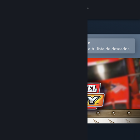
Iniciar sesión
Tienda
Comunidad
Abrir en la aplicación Steam Mobile
Para comprar o agregar fácilmente a tu lista de deseados
Acerca de
Soporte
Cambiar idioma
Obtener la aplicación de Steam Mobile
Ver versión clásica
18 Wheels of Steel: Convoy