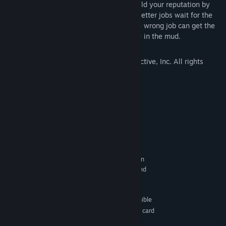
A Man's Only as Good as His Word. Build your reputation by
getting the job done right. Bigger and better jobs wait for the
trucker who gets'r done! Passing on the wrong job can get the
competition on your tail and your name in the mud.
Valusoft is a trademark of Ziggurat Interactive, Inc. All rights
reserved.
Requisitos del sistema
MÍNIMO:
Windows: Vista / 7 / 8 / 10
SO *:
2.0 GHz Processor
PROCESADOR:
1 GB de RAM
MEMORIA:
NVIDIA GeForce FX5700, ATI Radeon
GRÁFICOS:
9600, Intel GMA X3000 or better (requires TnL and
Shader Model 2.0 support)
Versión 9.0c
DIRECTX:
500 MB de espacio disponible
ALMACENAMIENTO:
100% DirectX compatible card
TARJETA DE SONIDO:
or onboard sound