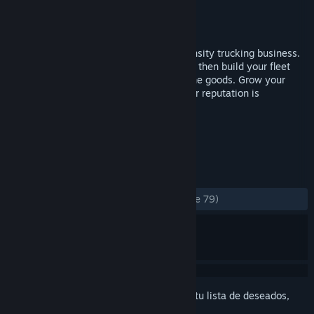
Desarrollador
SCS Software
Editor
Cosmi Valusoft
Lanzado el
1 SEP 2005
Take the wheel of a fast paced, high intensity trucking business.
Start as a one man show, bidding on jobs, then build your fleet
into an unstoppable convoy and deliver the goods. Grow your
business and your fleet, but beware - your reputation is
everything.
ETIQUETAS
Simuladores
Conducción
+
RESEÑAS
SIEMPRE:
Mayormente positivas
(77 % de 79)
Inicia sesión
para agregar este artículo a tu lista de deseados,
seguirlo o marcarlo como ignorado.