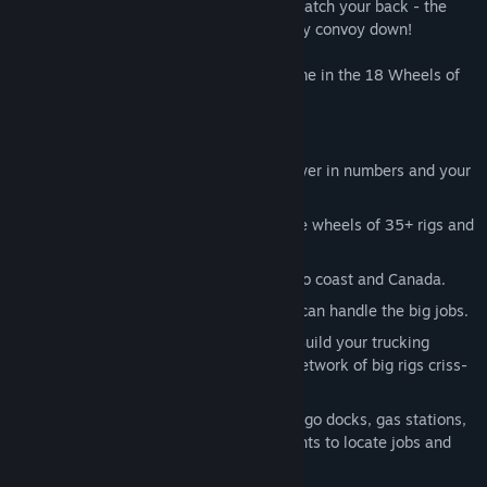
convoys necessary to pull them off. But watch your back - the
police are always looking to take a mighty convoy down!
Have fun playing the fourth truck sim game in the 18 Wheels of
Steel series!
Features
Lock and load the big runs. There's power in numbers and your
convoy's gonna rule the roadways.
Feel the rumble of the road beneath the wheels of 35+ rigs and
trailers.
Haul asphalt through 40+ cities coast to coast and Canada.
Bid on 45+ cargo types and prove you can handle the big jobs.
Build your Convoy One Rig at a Time. Build your trucking
empire from a single hauler to a vast network of big rigs criss-
crossing North America.
Take this Job and Love It! Comb the cargo docks, gas stations,
highway motels and other meeting points to locate jobs and
get yourself on the road.