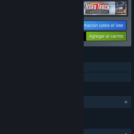
Información sobre el lote
Tu precio:
-38%
Agregar al carrito
$24.76
CARACTERÍSTICAS
Un jugador
Préstamo familiar
IDIOMAS
1 idiomas disponibles
ENLACES E INFORMACIÓN