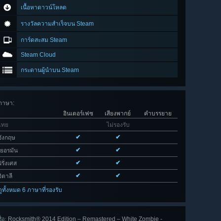
เนื้อหาดาวน์โหลด
รางวัลความสำเร็จบน Steam
การ์ดสะสม Steam
Steam Cloud
กระดานผู้นำบน Steam
ภาษา
:
อินเตอร์เฟซ
เสียงพากย์
คำบรรยาย
ไทย
ไม่รองรับ
✔
✔
อังกฤษ
✔
✔
เยอรมัน
✔
✔
ฝรั่งเศส
✔
✔
อิตาลี
ดูทั้งหมด 6 ภาษาที่รองรับ
Rocksmith® 2014 Edition – Remastered – White Zombie -
ื่อ: