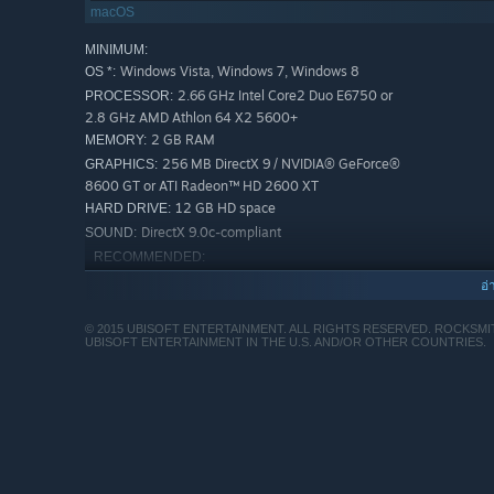
macOS
MINIMUM:
Windows Vista, Windows 7, Windows 8
OS *:
2.66 GHz Intel Core2 Duo E6750 or
PROCESSOR:
2.8 GHz AMD Athlon 64 X2 5600+
2 GB RAM
MEMORY:
256 MB DirectX 9 / NVIDIA® GeForce®
GRAPHICS:
8600 GT or ATI Radeon™ HD 2600 XT
12 GB HD space
HARD DRIVE:
DirectX 9.0c-compliant
SOUND:
RECOMMENDED:
Windows Vista, Windows 7, Windows 8
OS *:
อ่
3.1 GHz Intel Core i3-540 or 3.3 GHz
PROCESSOR:
Athlon II X3 455
© 2015 UBISOFT ENTERTAINMENT. ALL RIGHTS RESERVED. ROCKSM
UBISOFT ENTERTAINMENT IN THE U.S. AND/OR OTHER COUNTRIES.
4 GB RAM
MEMORY:
512MB Nvidia GT 240 or 512 MB ATI
GRAPHICS:
Radeon HD 5670
12 GB HD space
HARD DRIVE:
DirectX 9.0c-compliant
SOUND:
ตั้งแต่วันที่ 1 มกราคม 2024 เวลาแปซิฟิก เป็นต้นไป ไคลเอนต์ Steam 
*