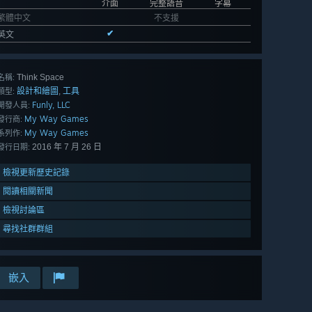
介面
完整語音
字幕
繁體中文
不支援
✔
英文
Think Space
名稱:
設計和繪圖
工具
,
類型:
Funly, LLC
開發人員:
My Way Games
發行商:
My Way Games
系列作:
2016 年 7 月 26 日
發行日期:
檢視更新歷史記錄
閱讀相關新聞
檢視討論區
尋找社群群組
嵌入