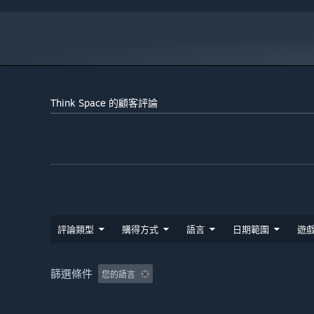
寬頻網際網路連線
網路:
自 2024 年 1 月 1 日（PT）起，Steam 用戶端僅支援 Windows 
*
Think Space 的顧客評論
評論類型
購得方式
語言
日期範圍
遊
篩選條件
您的語言