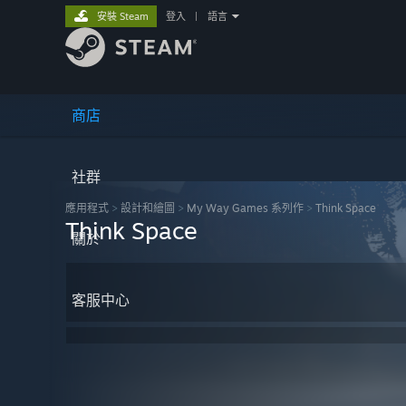
安裝 Steam
登入
|
語言
商店
社群
應用程式
>
設計和繪圖
>
My Way Games 系列作
>
Think Space
Think Space
關於
客服中心