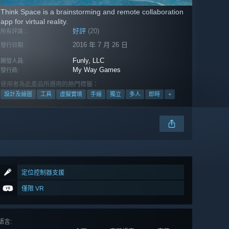
Think Space is a brainstorming and remote collaboration
app for virtual reality.
好評
(20)
所有評論：
2016 年 7 月 26 日
發行日期:
Funly, LLC
開發人員:
My Way Games
發行商:
使用者為此產品所選用的熱門標籤：
設計及繪圖
工具
虛擬實境
手繪
獨立
多人
即時
+
定位控制器支援
僅限 VR
語言
: