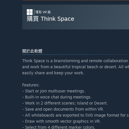
僅有 VR 版
購買 Think Space
關於此軟體
Think Space is a brainstorming and remote collaboration a
and work from a beautiful tropical beach or desert. All 
easily share and keep your work.
Features:
- Start or join multiuser meetings.
- Built-in voice chat during meetings.
- Work in 2 different scenes; Island or Desert.
- Save and open documents from within VR.
- All whiteboards are exported to SVG image format for s
- Draw with smooth vector graphics in VR.
- Select from 4 different marker colors.