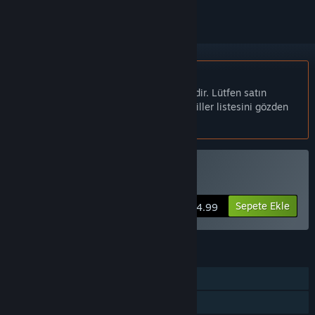
Türkçe desteklenmemektedir
Bu ürün sizin dilinizi desteklememektedir. Lütfen satın
almadan önce aşağıdaki desteklenen diller listesini gözden
geçirin.
J.A.C.K. Satın Alın
Sepete Ekle
$14.99
ÖZELLIKLER
Steam Başarımları
Steam Koleksiyon Kartları