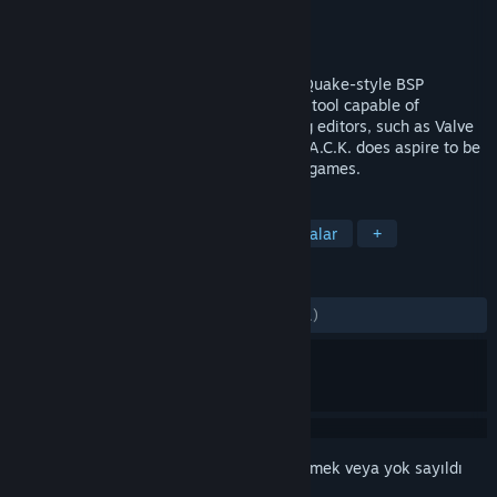
Geliştirici
Crystice Softworks
Yayıncı
Crystice Softworks
Yayınlandı:
15 Ara 2016
Brand new level editor for games with a Quake-style BSP
architecture; a convenient cross-platform tool capable of
incorporating the best features of existing editors, such as Valve
Hammer Editor, Q3Radiant, and others. J.A.C.K. does aspire to be
the universal level design tool for classic games.
ETIKETLER
Oyun Geliştirme
Yardımcı Uygulamalar
+
İNCELEMELER
TÜM ZAMANLAR:
Çok Olumlu
(%92/261)
Bu öğeyi istek listenize eklemek, takip etmek veya yok sayıldı
olarak işaretlemek için
giriş yapın