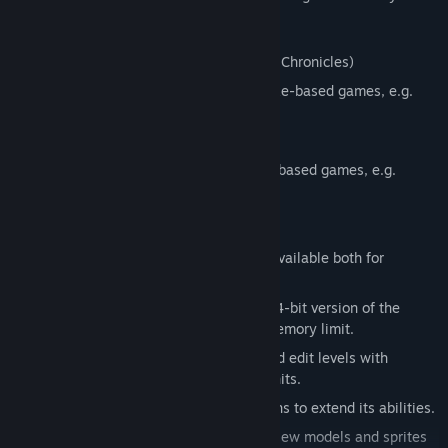
Supported Games
Half-Life
(including mods and Gunman Chronicles)
Quake
(including mods and some Quake-based games, e.g.
Hexen II
)
Quake II
(including mods)
Quake III
(including mods and idTech3 based games, e.g.
Tremulous
)
Main Features
Cross-Platform Editing
: the editor is available both for
Windows and Linux users.
Large memory addressing support
: 64-bit version of the
editor overcomes the 2 Gb available memory limit.
Large Map Support
: you can create and edit levels with
dimensions up to 262144 х 262144 units.
Extensibility
: the editor supports plugins to extend its abilities.
Multiple Game Formats Support
: preview models and sprites