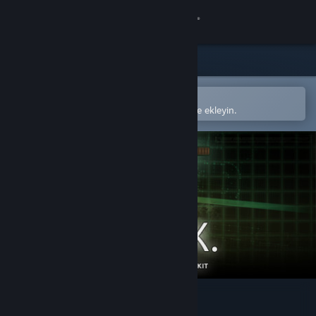
Giriş yap
Mağaza
Topluluk
Steam mobil uygulamasında aç
Kolayca satın alın veya istek listenize ekleyin.
Hakkında
Destek
Dili değiştir
Steam mobil uygulamasını yükle
Masaüstü internet sitesini görüntüle
J.A.C.K.