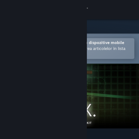
Conectează-te
Magazin
Comunitate
Deschide în aplicația Steam pentru dispozitive mobile
Facilitează achiziționarea și adăugarea articolelor în lista
de dorințe.
Despre
Asistență
Schimbă limba
Obține aplicația Steam pentru dispozitive mobile
Vezi site în versiunea pentru desktop
J.A.C.K.