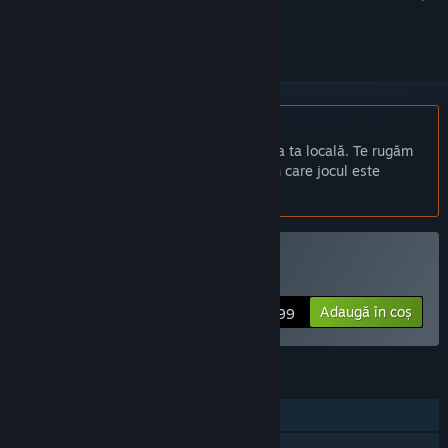
a-l urmări sau a-l marca drept ignorat.
Nu este disponibil în limba: Română
Acest produs nu este disponibil în limba ta locală. Te rugăm
să consulți lista de mai jos cu limbile în care jocul este
disponibil înainte de achiziționare
Cumpără J.A.C.K.
Adaugă în coș
$14.99
CARACTERISTICI
Realizări Steam