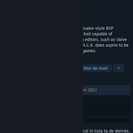
Dezvoltator
Crystice Softworks
Editor
Crystice Softworks
Lansare
15 dec. 2016
Brand new level editor for games with a Quake-style BSP
architecture; a convenient cross-platform tool capable of
incorporating the best features of existing editors, such as Valve
Hammer Editor, Q3Radiant, and others. J.A.C.K. does aspire to be
the universal level design tool for classic games.
ETICHETE
Dezvoltare de jocuri
Utilitare
Editor de nivel
+
RECENZII
DINTOTDEAUNA:
Foarte pozitive
(92% din 261)
Conectează-te
pentru a adăuga acest articol în lista ta de dorințe,