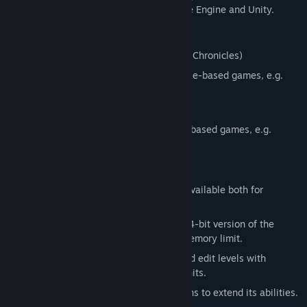
evolves, there are plans to support Source Engine and Unity.
Supported Games
Half-Life
(including mods and Gunman Chronicles)
Quake
(including mods and some Quake-based games, e.g.
Hexen II
)
Quake II
(including mods)
Quake III
(including mods and idTech3 based games, e.g.
Tremulous
)
Main Features
Cross-Platform Editing
: the editor is available both for
Windows and Linux users.
Large memory addressing support
: 64-bit version of the
editor overcomes the 2 Gb available memory limit.
Large Map Support
: you can create and edit levels with
dimensions up to 262144 х 262144 units.
Extensibility
: the editor supports plugins to extend its abilities.