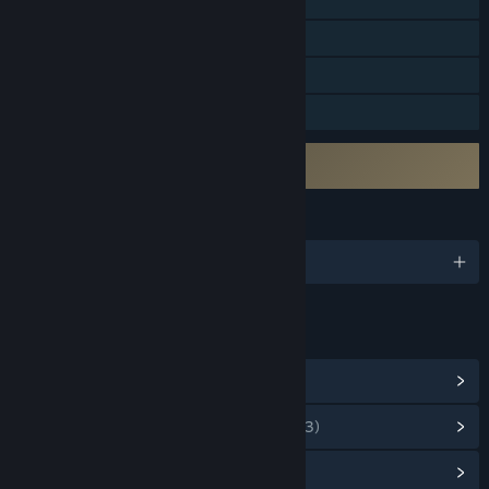
Cartonașe de schimb Steam
Steam Cloud
Statistici
Include editor de niveluri
Necesită acceptarea unui ALUF terț
J.A.C.K. EULA
LIMBI
Limbi disponibile: 5
LINKURI ȘI INFORMAȚII
Vezi realizările Steam
(18)
Vezi articolele din magazinul cu puncte
(3)
Vezi centrul comunitar al jocului