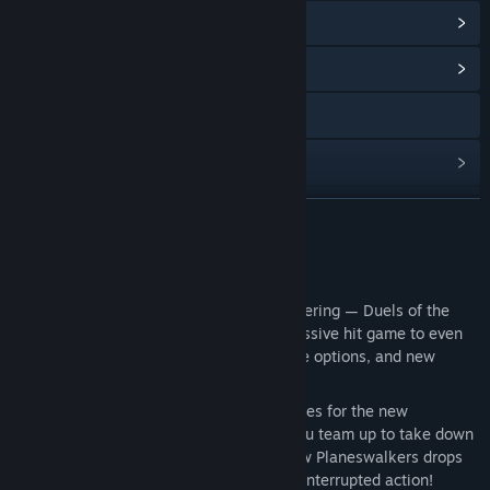
ดูรางวัลความสำเร็จบน Steam
(26)
ดูศูนย์กลางชุมชน
การเยี่ยมชมเว็บไซต์
ดูประวัติการอัปเดต
อ่านข่าวที่เกี่ยวข้อง
อ่านเพิ่มเติม
ดูกระดานสนทนา
เกี่ยวกับเกมนี้
ค้นหากลุ่มชุมชน
All-new and redesigned, Magic: The Gathering — Duels of the
Planeswalkers 2012 takes last year’s massive hit game to even
greater heights with better graphics, more options, and new
ชื่อ:
Magic: The Gathering - Duels of the Planeswalkers 2012
challenges!
แนว:
กลยุทธ์
วันวางจำหน่าย:
15 มิ.ย. 2011
Face off against the AI, or gather your allies for the new
multiplayer format: Archenemy, where you team up to take down
a boss opponent. And if one of your fellow Planeswalkers drops
out, no problem–the AI will drop in for uninterrupted action!