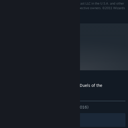
respective logos are trademarks of Wizards of the Coast LLC in the U.S.A. and other
countries. Other trademarks are property of their respective owners. ©2011 Wizards
of the Coast LLC.
metacritic
77
อ่านบทวิจารณ์จาก
Metacritic
บทวิจารณ์จากผู้ซื้อ Magic: The Gathering - Duels of the
Planeswalkers 2012
เกี่ยวกับบทวิจารณ์จากผู้ใช้
การปรับแต่งของคุณ
ตลอดกาล:
แง่บวกเป็นอย่างมาก
(87% จาก 1,016)
ตัวกรอง
ภาษาของคุณ