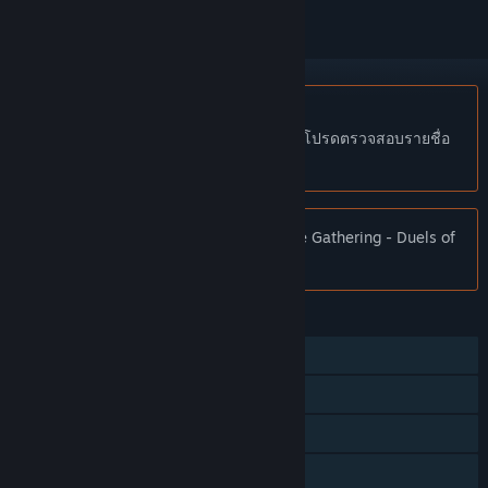
ไม่รองรับภาษาไทย
ผลิตภัณฑ์นี้ไม่รองรับภาษาท้องถิ่นของคุณ โปรดตรวจสอบรายชื่อ
ภาษาที่รองรับก่อนทำการสั่งซื้อ
หมายเหตุ:
ร้านค้า Steam ไม่มี Magic: The Gathering - Duels of
the Planeswalkers 2012 อีกต่อไปแล้ว
คุณสมบัติ
ผู้เล่นคนเดียว
เล่นแบบร่วมมือกัน
รางวัลความสำเร็จบน Steam
Steam Cloud