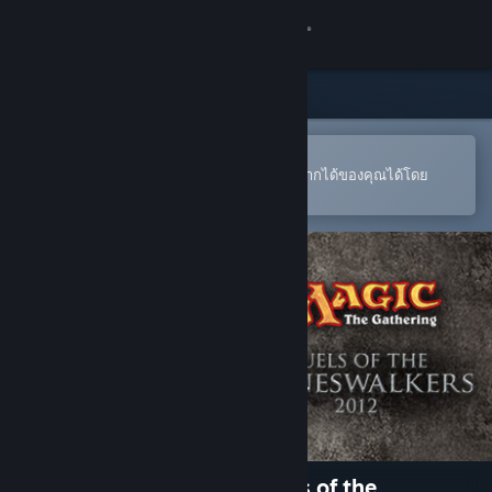
เข้าสู่ระบบ
ร้านค้า
ชุมชน
เปิดในแอป Steam แบบพกพา
หากต้องการสั่งซื้อหรือเพิ่มลงในสิ่งที่อยากได้ของคุณได้โดย
สะดวก
เกี่ยวกับ
ฝ่ายสนับสนุน
เปลี่ยนภาษา
รับแอป Steam แบบพกพา
ชมเว็บไซต์สำหรับเดสก์ท็อป
Magic: The Gathering - Duels of the