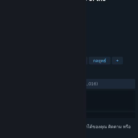
Planeswalkers 2012
Stainless Games Ltd
ผู้พัฒนา
Wizards of the Coast LLC
ผู้จัดจำหน่าย
วางจำหน่ายแล้ว
15 มิ.ย. 2011
Deck Pack 2 Now Available!
แท็ก
เซียนไพ่
การสร้างเด็ค
เกมการ์ด
กลยุทธ์
+
บทวิจารณ์
ตลอดกาล:
แง่บวกเป็นอย่างมาก
(87% จาก 1,016)
เข้าสู่ระบบ
เพื่อเพิ่มผลิตภัณฑ์นี้ลงในสิ่งที่อยากได้ของคุณ ติดตาม หรือ
ทำเครื่องหมายเป็นถูกละเว้น