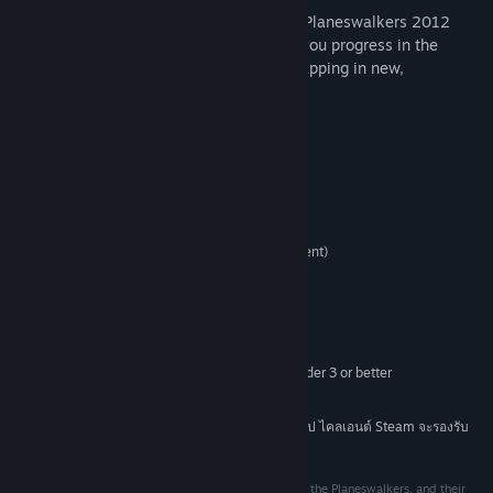
Featuring ten unique decks, Duels of the Planeswalkers 2012
also lets you customize those decks. As you progress in the
game, you can enhance your deck by swapping in new,
unlockable cards!
Gather your allies. A challenge awaits.
ความต้องการระบบ
Windows 7/Vista/XP
OS:
2GHz CPU (Pentium 4 or equivalent)
PROCESSOR:
1GB RAM (2GB for Vista)
MEMORY:
DirectX 9.0c or later
DIRECTX®:
700MB
HARD DRIVE:
DirectX 9.0c compatible sound card
SOUND:
256MB VRAM GPU capable of Pixel Shader 3 or better
VIDEO:
Co-op gameplay is online only.
ADDITIONAL:
ตั้งแต่วันที่ 1 มกราคม 2024 เวลาแปซิฟิก เป็นต้นไป ไคลเอนต์ Steam จะรองรับ
*
เฉพาะ Windows 10 และเวอร์ชันที่ใหม่กว่าเท่านั้น
Wizards of the Coast, Magic: The Gathering, Duels of the Planeswalkers, and their