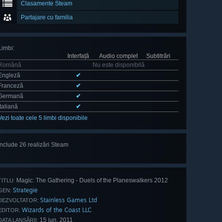
Clasamente Steam
Partajare cu familia
Limbi
:
Interfață
Audio complet
Subtitrări
Română
Nu este disponibilă
Engleză
✔
Franceză
✔
Germană
✔
Italiană
✔
Vezi toate cele 5 limbi disponibile
Include 26 realizări Steam
Vezi tot:
(26)
Magic: The Gathering - Duels of the Planeswalkers 2012
TITLU:
Strategie
GEN:
Stainless Games Ltd
DEZVOLTATOR:
Wizards of the Coast LLC
EDITOR:
15 iun. 2011
DATA LANSĂRII: