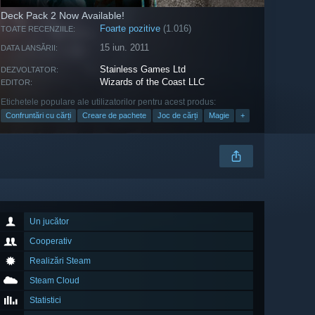
Deck Pack 2 Now Available!
Foarte pozitive
(1.016)
TOATE RECENZIILE:
15 iun. 2011
DATA LANSĂRII:
Stainless Games Ltd
DEZVOLTATOR:
Wizards of the Coast LLC
EDITOR:
Etichetele populare ale utilizatorilor pentru acest produs:
Confruntări cu cărți
Creare de pachete
Joc de cărți
Magie
+
Un jucător
Cooperativ
Realizări Steam
Steam Cloud
Statistici