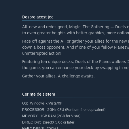
Despre acest joc
All-new and redesigned, Magic: The Gathering — Duels o
to even greater heights with better graphics, more optio
Face off against the AI, or gather your allies for the n
down a boss opponent. And if one of your fellow Planeswa
uninterrupted action!
Featuring ten unique decks, Duels of the Planeswalkers 
the game, you can enhance your deck by swapping in new
Gather your allies. A challenge awaits.
Cerințe de sistem
Windows 7/Vista/XP
OS:
2GHz CPU (Pentium 4 or equivalent)
PROCESSOR:
1GB RAM (2GB for Vista)
MEMORY:
DirectX 9.0c or later
DIRECTX®:
700MB
HARD DRIVE: