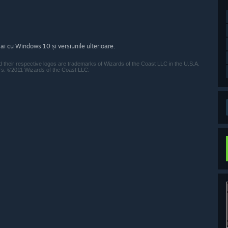
i cu Windows 10 și versiunile ulterioare.
 their respective logos are trademarks of Wizards of the Coast LLC in the U.S.A.
ers. ©2011 Wizards of the Coast LLC.