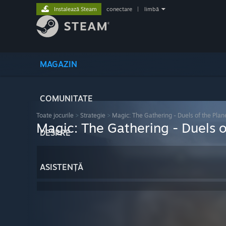
Instalează Steam
conectare
|
limbă
MAGAZIN
COMUNITATE
Toate jocurile
>
Strategie
>
Magic: The Gathering - Duels of the Pla
Magic: The Gathering - Duels 
DESPRE
ASISTENȚĂ