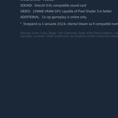
DirectX 9.0c compatible sound card
SOUND:
256MB VRAM GPU capable of Pixel Shader 3 or better
VIDEO:
Co-op gameplay is online only.
ADDITIONAL:
Începând cu 1 ianuarie 2024, clientul Steam va fi compatibil numa
*
Wizards of the Coast, Magic: The Gathering, Duels of the Planeswalkers, and
and other countries. Other trademarks are property of their respective own