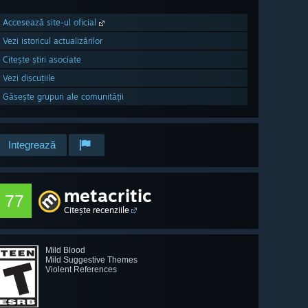
Accesează site-ul oficial
Vezi istoricul actualizărilor
Citește știri asociate
Vezi discuțiile
Găsește grupuri ale comunității
Integrează
metacritic
77
Citește recenziile
Mild Blood
Mild Suggestive Themes
Violent References