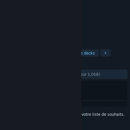
Planeswalkers 2012
Développement
Stainless Games Ltd
Édition
Wizards of the Coast LLC
Sorti le
15 juin 2011
Deck Pack 2 maintenant disponible !
TAGS
Combat avec cartes
Construction de decks
+
ÉVALUATIONS
DEPUIS LE DÉBUT :
très positives
(87 % sur 1,016)
Connectez-vous
pour ajouter cet article à votre liste de souhaits,
le suivre ou l'ignorer