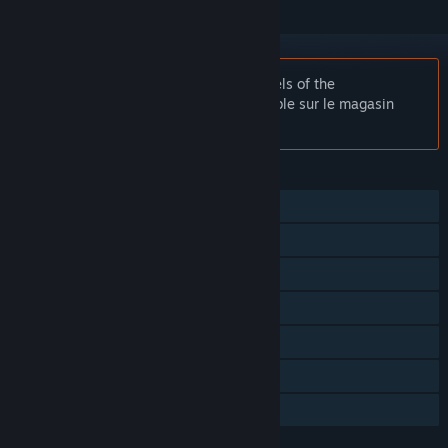
Remarque :
Magic: The Gathering - Duels of the
Planeswalkers 2012 n'est plus disponible sur le magasin
Steam.
FONCTIONNALITÉS
Solo
Coopération
Succès Steam
Steam Cloud
Statistiques
Classements Steam
Partage familial