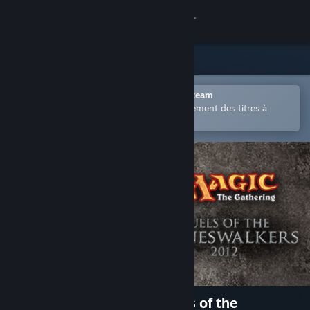
Se connecter
Magasin
Communauté
Ouvrir dans l'application mobile Steam
Permet d'acheter ou d'ajouter facilement des titres à
votre liste de souhaits.
À propos
Support
Changer la langue
Télécharger l'application mobile Steam
Voir version ordi. du site
Magic: The Gathering - Duels of the