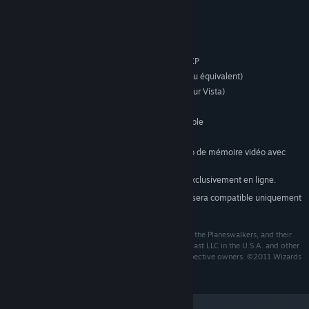
Configuration requise
Windows 7/Vista/XP
SYSTÈME D'EXPLOITATION :
Processeur 2 GHz (Pentium 4 ou équivalent)
PROCESSEUR :
1 Go de RAM (2 Go de RAM pour Vista)
MÉMOIRE VIVE :
DirectX 9.0c ou ultérieure
DIRECTX® :
700 Mo d'espace disque disponible
DISQUE DUR :
Carte son compatible DirectX 9.0c
SON :
Carte comportant 256 Mo de mémoire vidéo avec
CARTE GRAPHIQUE :
support Pixel Shader 3, ou meilleure
Le gameplay en Coop se joue exclusivement en ligne.
ADDITIONNEL :
À compter du 1ᵉʳ janvier 2024, le client Steam sera compatible uniquement
*
avec Windows 10 et ses versions plus récentes.
Wizards of the Coast, Magic: The Gathering, Duels of the Planeswalkers, and their
respective logos are trademarks of Wizards of the Coast LLC in the U.S.A. and other
countries. Other trademarks are property of their respective owners. ©2011 Wizards
of the Coast LLC.