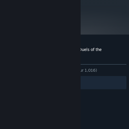
metacritic
77
Lire les critiques
Évaluations pour Magic: The Gathering - Duels of the
Planeswalkers 2012
À propos des évaluations
Vos préférences
DEPUIS LE DÉBUT :
très positives
(87 % sur 1,016)
Filtres
Vos langues
© Valve Corporation. Tous droits réservés. Toutes les
marques commerciales sont la propriété de leurs
titulaires aux États-Unis et dans d'autres pays.
Politique de confidentialité
|
Mentions légales
|
Accessibilité
|
Accord de souscription Steam
|
Remboursements
|
Cookies