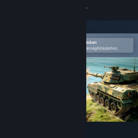
Bejelentkezés
Áruház
Közösség
Megnyitás a Steam mobilalkalmazásban
A könnyű megvásárláshoz vagy kívánságlistázáshoz.
Névjegy
Támogatás
Nyelvváltás
A Steam mobilalkalmazás beszerzése
Asztali weboldalra váltás
WinBolo