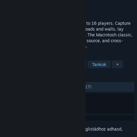
Fejlesztő
John Morrison
Kiadó
John Morrison
Megjelent
2026. jún. 29.
A multiplayer top-down tank game for up to 16 players. Capture
bases and pillboxes, harvest trees, build roads and walls, lay
mines, and battle for control of the island. The Macintosh classic,
rebuilt for modern platforms — free, open source, and cross-
platform across desktop, mobile, and web.
CÍMKÉK
Felülnézetes lövöldözős
Stratégia
Tankok
+
ÉRTÉKELÉSEK
MINDEN IDŐK:
Többnyire pozitív
(76% / 17)
Jelentkezz be
, hogy ezt a tételt a kívánságlistádhoz adhasd,
követhesd vagy mellőzöttnek jelölhesd.