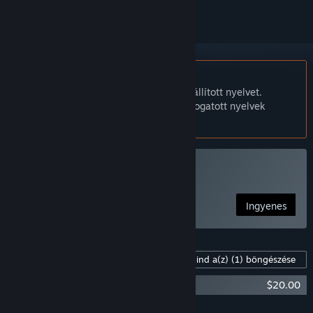
A Magyar nyelv nem támogatott.
Ez a termék nem támogatja a nálad beállított nyelvet.
Kérjük, vásárlás előtt tekintsd át a támogatott nyelvek
listáját.
WinBolo indítása
Ingyenes
Tartalom a játékhoz
Mind a(z)
(1)
böngészése
WinBolo - Supporter Pack
$20.00
Összes DLC-t a kosárba
$20.00