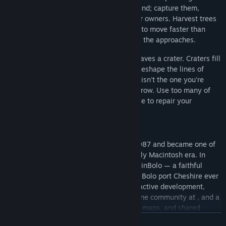
anyone foolish enough to cross open ground; capture them,
reposition them, turn them on their former owners. Harvest trees
to fuel your build orders. Lay down roads to move faster than
your enemies. Wall off chokepoints. Mine the approaches.
The world is dynamic Detonated mines leaves a crater. Craters fill
with water. Water becomes rivers, rivers reshape the lines of
attack, and the battlefield you started on isn't the one you're
fighting on an hour later. Trees slowly regrow. Use too many of
them and risk being deforested and unable to repair your
pillboxes
A 1987 classic, rebuilt
Bolo was created by Stuart Cheshire in 1987 and became one of
the defining multiplayer games of the early Macintosh era. In
1998, John Morrison began developing WinBolo — a faithful
Windows reimplementation, and the only Bolo port Cheshire ever
officially endorsed. Through a decade of active development,
WinBolo grew a Linux port, a thriving online community at , and a
player base that ran tournaments, shared maps, and shared
strategies in the forums.
TOVÁBB