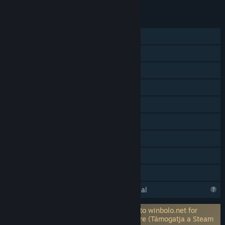
JELLEMZŐK
Egyjátékos
Online PvP
LAN PvP
Online együttműködő
LAN együttműködő
Platformok közti többjátékos
Steam Teljesítmények
Pályaszerkesztő
Családi Megosztás
A Steam ismerkedik ezzel a játékkal
Külső fiókot igényel: Optionally sign up to winbolo.net for
leaderboards, statistics tracking and more (Támogatja a Steam