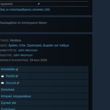
Γερμανικά
✔
Όλες οι υποστηριζόμενες γλώσσες (16)
Περιλαμβάνει 41 επιτεύγματα Steam
Προβολή
όλων (41)
WinBolo
ΤΊΤΛΟΣ:
Δράση
Indie
Στρατηγική
Δωρεάν για παίξιμο
,
,
,
ΕΊΔΟΣ:
John Morrison
ΔΗΜΙΟΥΡΓΌΣ:
John Morrison
ΕΚΔΌΤΗΣ:
29 Ιουν 2026
ΗΜ/ΝΊΑ ΚΥΚΛΟΦΟΡΊΑΣ:
Ιστοσελίδα
Reddit
Discord
Στατιστικά
Ιστορικό ενημερώσεων
Σχετικά νέα
Συζητήσεις