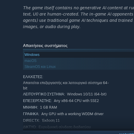
The game itself contains no generative AI content at ru
text, UI) are human-created. The in-game AI opponents 
agents) use traditional game AI techniques and trained
images, or audio during play.
Απαιτήσεις συστήματος
Windows
macOS
SteamOS και Linux
ΕΛΆΧΙΣΤΕΣ:
Απαιτείται επεξεργαστής και λειτουργικό σύστημα 64-
bit
Windows 10/11 (64-bit)
ΛΕΙΤΟΥΡΓΙΚΌ ΣΎΣΤΗΜΑ:
Any x86-64 CPU with SSE2
ΕΠΕΞΕΡΓΑΣΤΉΣ:
1 GB RAM
ΜΝΉΜΗ:
Any GPU with a working WDDM driver
ΓΡΑΦΙΚΆ:
Έκδοση 11
DIRECTX:
Ευρυζωνική σύνδεση διαδικτύου
ΔΊΚΤΥΟ:
200 MB διαθέσιμος χώρος
ΑΠΟΘΉΚΕΥΣΗ: