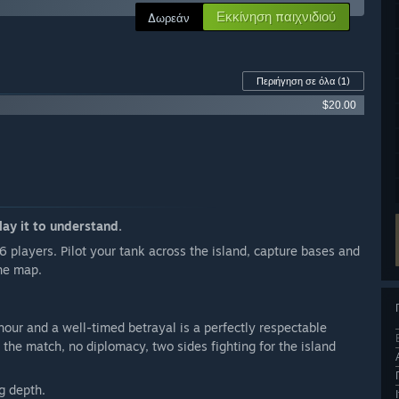
Εκκίνηση παιχνιδιού
Δωρεάν
Περιήγηση σε όλα
(1)
$20.00
lay it to understand.
 players. Pilot your tank across the island, capture bases and
the map.
hour and a well-timed betrayal is a perfectly respectable
the match, no diplomacy, two sides fighting for the island
g depth.