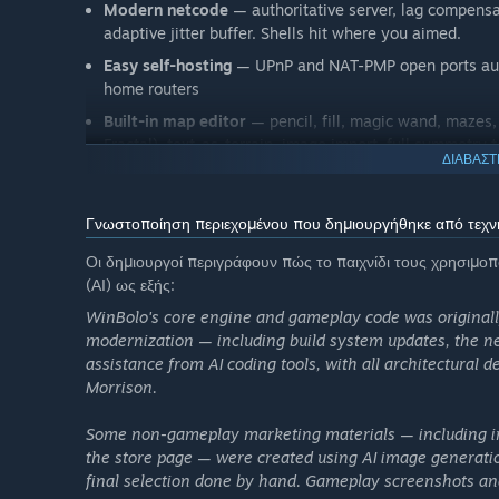
Modern netcode
— authoritative server, lag compensat
adaptive jitter buffer. Shells hit where you aimed.
Easy self-hosting
— UPnP and NAT-PMP open ports auto
home routers
Built-in map editor
— pencil, fill, magic wand, mazes,
Fractal), text-as-terrain, image import, full symmetry 
ΔΙΑΒΑΣΤ
A new AI Brain
— GoalHunter uses goal priorities, threa
in Lua. Train your own with the machine learning tool
build them as well.
Γνωστοποίηση περιεχομένου που δημιουργήθηκε από τεχν
17 languages
including in-game chat and player name
Οι δημιουργοί περιγράφουν πώς το παιχνίδι τους χρησιμο
(ΑΙ) ως εξής:
Embedded replay viewer
with WBN integration — revi
without leaving the client
WinBolo's core engine and gameplay code was original
modernization — including build system updates, the n
Free, open source, and built to last
assistance from AI coding tools, with all architectural 
Bolo was shareware. WinBolo carried that spirit forward.
Morrison.
App Store, and Google Play, with an optional supporter
(including, perhaps, the players who never quite got aro
Some non-gameplay marketing materials — including ima
the store page — were created using AI image generation
The full source code will be on GitHub shortly after lau
final selection done by hand. Gameplay screenshots an
source in 2008.