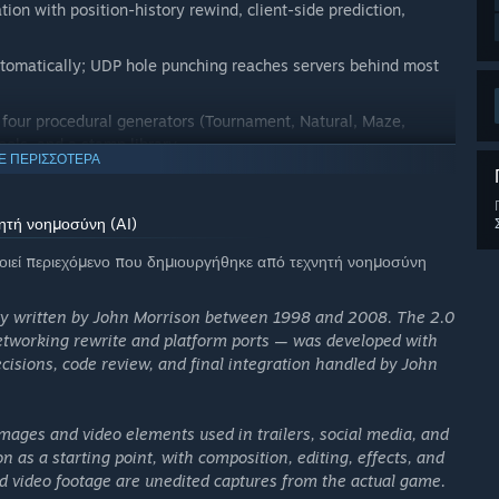
ion with position-history rewind, client-side prediction,
matically; UDP hole punching reaches servers behind most
 four procedural generators (Tournament, Natural, Maze,
tools, and a stamp library
Ε ΠΕΡΙΣΣΟΤΕΡΑ
t trajectories, and territory influence maps. Brains are written
s and export them as in-game opponents. Tools provide to help
ητή νοημοσύνη (AI)
s
ποιεί περιεχόμενο που δημιουργήθηκε από τεχνητή νοημοσύνη
ew games, leave rankings, watch other people's matches
ly written by John Morrison between 1998 and 2008. The 2.0
etworking rewrite and platform ports — was developed with
decisions, code review, and final integration handled by John
 WinBolo 2.0 keeps it going — freely available on Steam, the
 purchase for anyone who wants to help fund development
und to sending in their shareware fee back in 2001!)
ges and video elements used in trailers, social media, and
 as a starting point, with composition, editing, effects, and
nch under GPL v2, continuing with when WinBolo first went open
d video footage are unedited captures from the actual game.