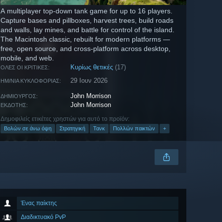
A multiplayer top-down tank game for up to 16 players.
Capture bases and pillboxes, harvest trees, build roads
and walls, lay mines, and battle for control of the island.
The Macintosh classic, rebuilt for modern platforms —
free, open source, and cross-platform across desktop,
mobile, and web.
Κυρίως θετικές
(17)
ΌΛΕΣ ΟΙ ΚΡΙΤΙΚΈΣ:
29 Ιουν 2026
ΗΜ/ΝΊΑ ΚΥΚΛΟΦΟΡΊΑΣ:
John Morrison
ΔΗΜΙΟΥΡΓΌΣ:
John Morrison
ΕΚΔΌΤΗΣ:
Δημοφιλείς ετικέτες χρηστών για αυτό το προϊόν:
Βολών σε άνω όψη
Στρατηγική
Τανκ
Πολλών παικτών
+
Ένας παίκτης
Διαδικτυακό PvP