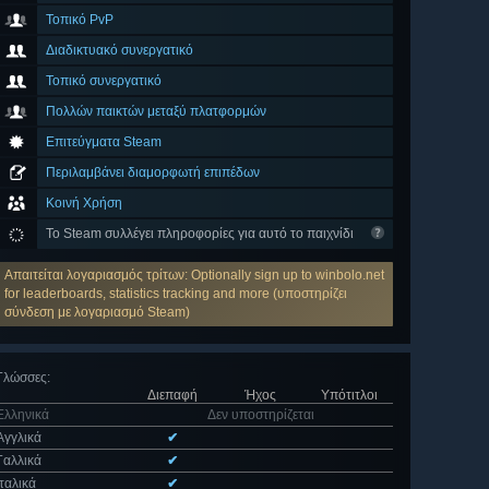
Τοπικό PvP
Διαδικτυακό συνεργατικό
Τοπικό συνεργατικό
Πολλών παικτών μεταξύ πλατφορμών
Επιτεύγματα Steam
Περιλαμβάνει διαμορφωτή επιπέδων
Κοινή Χρήση
Το Steam συλλέγει πληροφορίες για αυτό το παιχνίδι
Απαιτείται λογαριασμός τρίτων: Optionally sign up to winbolo.net
for leaderboards, statistics tracking and more (υποστηρίζει
σύνδεση με λογαριασμό Steam)
Γλώσσες
:
Διεπαφή
Ήχος
Υπότιτλοι
Ελληνικά
Δεν υποστηρίζεται
Αγγλικά
✔
Γαλλικά
✔
Ιταλικά
✔