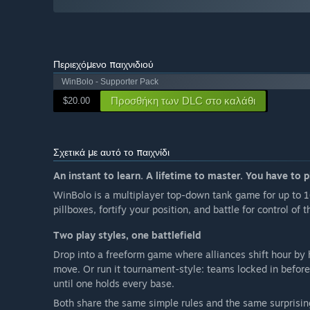
Περιεχόμενο παιχνιδιού
WinBolo - Supporter Pack
Προσθήκη των DLC στο καλάθι
$20.00
Σχετικά με αυτό το παιχνίδι
An instant to learn. A lifetime to master. You have to p
WinBolo is a multiplayer top-down tank game for up to 16
pillboxes, fortify your position, and battle for control of 
Two play styles, one battlefield
Drop into a freeform game where alliances shift hour by 
move. Or run it tournament-style: teams locked in before 
until one holds every base.
Both share the same simple rules and the same surprisin