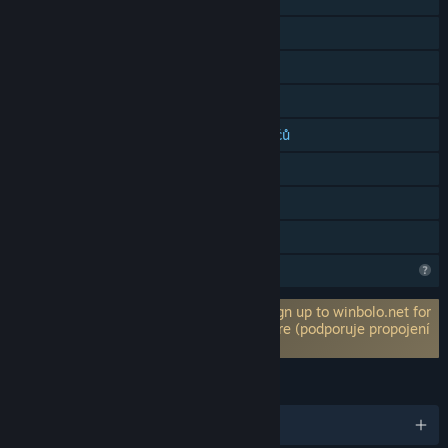
LAN PvP
Online kooperace
LAN kooperace
Multiplatformní režim pro více hráčů
Achievementy
Editor úrovní
Sdílení v rodině
Neúplné informace
Vyžaduje účet třetí strany: Optionally sign up to winbolo.net for
leaderboards, statistics tracking and more (podporuje propojení
s účtem služby Steam)
JAZYKY
Čeština a další (15)