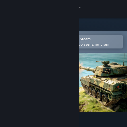
Přihlásit se
Obchod
Komunita
Otevřete v mobilní aplikaci služby Steam
Pro snazší zakoupení nebo přidání do seznamu přání
Informace
Podpora
Změnit jazyk
Mobilní aplikace služby Steam
Desktopová verze stránky
WinBolo