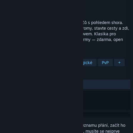
Vývojář
John Morrison
Vydavatel
John Morrison
Vydání
29. čvn. 2026
Multiplayerová tankova hra pro až 16 hráčů s pohledem shora.
Dobývejte základny a bunkry, sklízejte stromy, stavte cesty a zdi,
kladte miny a bojujte o kontrolu nad ostrovem. Klasika pro
Macintosh, přestavěná pro moderní platformy — zdarma, open
source a multiplatformní.
ZNAČKY
Střílečky s pohledem svrchu
Strategické
PvP
+
RECENZE
VŠECHNY:
Spíše kladné
(76 % z 17)
Abyste si mohli tento produkt přidat do seznamu přání, začít ho
sledovat nebo ho zařadit mezi ignorované, musíte se nejprve