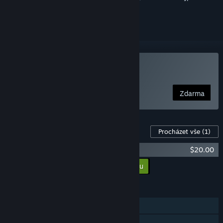
přihlásit
.
Hrát WinBolo
Zdarma
DLC pro tuto hru
Procházet vše
(1)
WinBolo - Supporter Pack
$20.00
Přidat všechna DLC do košíku
$20.00
FUNKCE
Režim pro jednoho hráče
Online PvP