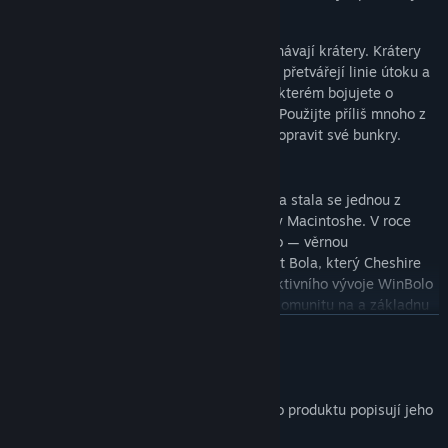
Minujte přístupy.
Svět je dynamický. Odpálené miny zanechávají krátery. Krátery
se plní vodou. Voda se stává řekami, řeky přetvářejí linie útoku a
bojiště, na kterém jste začali, není to, na kterém bojujete o
hodinu později. Stromy pomalu dorůstají. Použijte příliš mnoho z
nich a riskujete odlesnění a neschopnost opravit své bunkry.
Klasika z roku 1987, přestavěná
Bolo vytvořil Stuart Cheshire v roce 1987 a stala se jednou z
definujících multiplayerových her rané éry Macintoshe. V roce
1998 začal John Morrison vyvíjet WinBolo — věrnou
reimplementaci pro Windows a jediný port Bola, který Cheshire
kdy oficiálně schválil. Během desetiletí aktivního vývoje WinBolo
získal port pro Linux, prosperující online komunitu na a základnu
hráčů, kteří pořádali turnaje, sdíleli mapy a strategie ve fórech.
ZJISTIT VÍCE
WinBolo 2.0 navazuje na tuto práci — stejná hratelnost, jakou si
Informace o obsahu vytvářeném AI
pamatujete, modernizovaná pro dnešní platformy.
Jak využití obsahu vytvářeného AI v tomto produktu popisují jeho
Co je nového ve verzi 2.0
vývojáři: