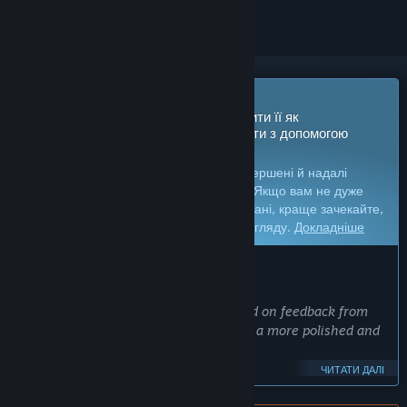
Незабаром у дочасному доступі
Розробники цієї гри планують випустити її як
незавершений проект і допрацьовувати з допомогою
гравців.
Увага:
ігри з дочасним доступом не завершені й надалі
можуть як істотно змінюватися, так і ні. Якщо вам не дуже
кортить грати в цю гру в її поточному стані, краще зачекайте,
доки вона не набуде довершенішого вигляду.
Докладніше
ЩО БАЖАЮТЬ СКАЗАТИ РОЗРОБНИКИ:
Чому дочасний доступ?
«We plan on improving the game based on feedback from
the community, so that we can provide a more polished and
complete game as the final product.
ЧИТАТИ ДАЛІ
In order to implement good balancing and creating a fun and
exciting environment for players, feedback from players