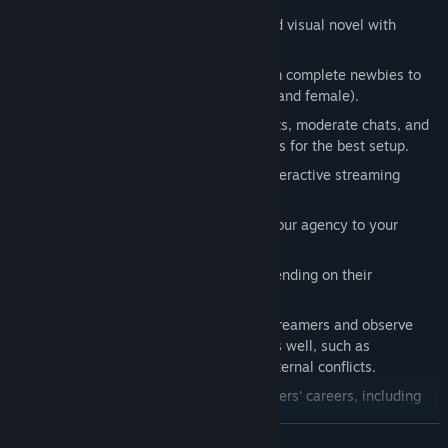
A fusion between management sim and visual novel with
plenty of dark humor.
Hold auditions to scout streamers, from complete newbies to
famous experienced indies (both male and female).
Create avatars, hand-pick stream assets, moderate chats, and
select suitable music for your streamers for the best setup.
React to viewers in the chat with an interactive streaming
system.
Expand your business and customize your agency to your
liking.
Streamer dorm rooms that change depending on their
characteristics.
Deepen your relationships with your streamers and observe
relationships between the streamers as well, such as
friendships, rivalries, romances, and internal conflicts.
Random events that affect your streamers' careers, including
spicy scandals.
ЧИТАТИ ДАЛІ
Manage your streamers' social media, decide what posts they