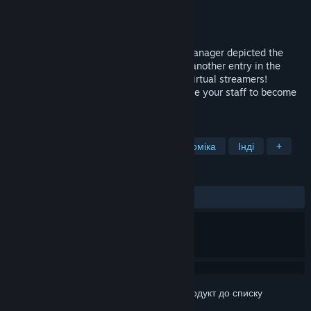
Розробник
Glitch Pitch
Видавець
PLAYISM
Дата виходу
2027
The management simulation game Idol Manager depicted the
good and bad sides of the idol industry... another entry in the
series is here! This time, the focus is on virtual streamers!
Manage a new streaming agency and raise your staff to become
the best agency in the industry.
ПОЗНАЧКИ
Симулятор
Менеджмент
Економіка
Інді
+
РЕЦЕНЗІЇ
Немає користувацьких рецензій
Увійдіть до акаунта
, щоби додати цей продукт до списку
бажаного чи позначити як ігнорований.