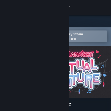
Увійти
Крамниця
Спільнота
Відкрити в мобільному застосунку Steam
Щоби легко додати до списку бажаного
Інформація
Підтримка
Змінити мову
Завантажити мобільний застосунок Steam
Переглянути повну версію
Idol Manager: Virtual Venture