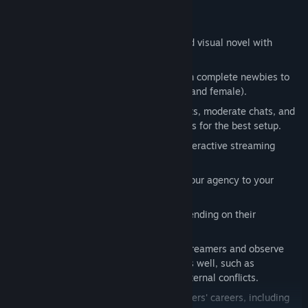
Game Features
A fusion between management sim and visual novel with
plenty of dark humor.
Hold auditions to scout streamers, from complete newbies to
famous experienced indies (both male and female).
Create avatars, hand-pick stream assets, moderate chats, and
select suitable music for your streamers for the best setup.
React to viewers in the chat with an interactive streaming
system.
Expand your business and customize your agency to your
liking.
Streamer dorm rooms that change depending on their
characteristics.
Deepen your relationships with your streamers and observe
relationships between the streamers as well, such as
friendships, rivalries, romances, and internal conflicts.
Random events that affect your streamers' careers, including