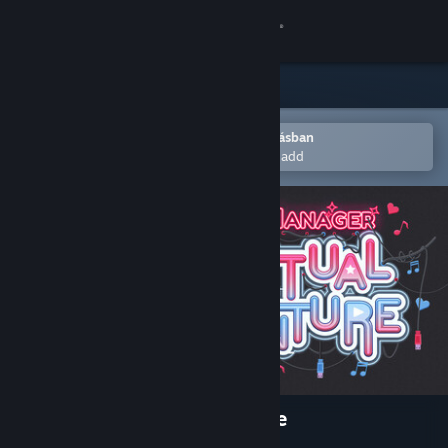
Bejelentkezés
Áruház
Közösség
Megnyitás a Steam mobilalkalmazásban
Hogy könnyen a kívánságlistádhoz add
Névjegy
Támogatás
Nyelvváltás
A Steam mobilalkalmazás beszerzése
Asztali weboldalra váltás
Idol Manager: Virtual Venture