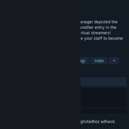
Fejlesztő
Glitch Pitch
Kiadó
PLAYISM
Megjelenés
2027
The management simulation game Idol Manager depicted the
good and bad sides of the idol industry... another entry in the
series is here! This time, the focus is on virtual streamers!
Manage a new streaming agency and raise your staff to become
the best agency in the industry.
CÍMKÉK
Szimuláció
Menedzser
Gazdasági
Indie
+
ÉRTÉKELÉSEK
Nincs felhasználói értékelés
Jelentkezz be
, hogy ezt a tételt a kívánságlistádhoz adhasd,
követhesd vagy mellőzöttnek jelölhesd.