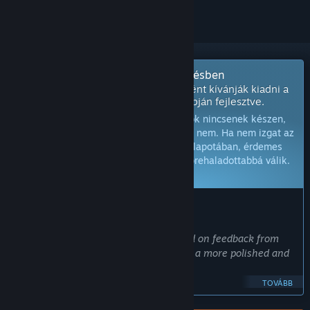
Hamarosan érkezik Korai hozzáférésben
E játék fejlesztői fejlesztés alatt állóként kívánják kiadni a
játékot, a játékosok visszajelzései alapján fejlesztve.
Megjegyzés:
A korai hozzáférésű játékok nincsenek készen,
és vagy változnak a továbbiakban, vagy nem. Ha nem izgat az
ezzel a játékkal való játék a jelenlegi állapotában, érdemes
lehet várnod, míg a játék fejlesztése előrehaladottabbá válik.
Tudj meg többet.
MIT MONDANAK A FEJLESZTŐK:
Miért a Korai Hozzáférés?
„We plan on improving the game based on feedback from
the community, so that we can provide a more polished and
complete game as the final product.
TOVÁBB
In order to implement good balancing and creating a fun and