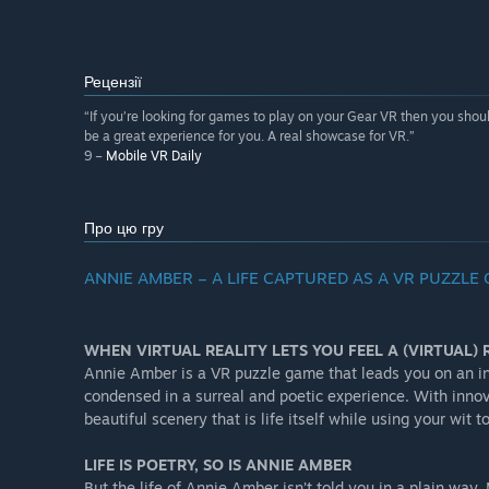
Рецензії
“If you’re looking for games to play on your Gear VR then you should 
be a great experience for you. A real showcase for VR.”
9 –
Mobile VR Daily
Про цю гру
ANNIE AMBER – A LIFE CAPTURED AS A VR PUZZLE
WHEN VIRTUAL REALITY LETS YOU FEEL A (VIRTUAL) R
Annie Amber is a VR puzzle game that leads you on an in
condensed in a surreal and poetic experience. With inno
beautiful scenery that is life itself while using your wi
LIFE IS POETRY, SO IS ANNIE AMBER
But the life of Annie Amber isn’t told you in a plain wa