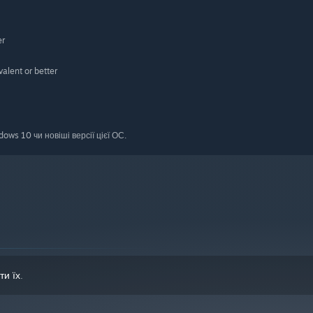
er
lent or better
ws 10 чи новіші версії цієї ОС.
ти їх
.