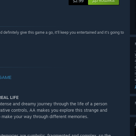
До кошика
$2.99
definitely give this game a go, it’ll keep you entertained and it’s going to
 GAME
EAL LIFE
tense and dreamy journey through the life of a person
vative controls, AA makes you explore this strange and
t to make your way through different memories.
y. Memories are symbolic, fragmented and complex, so the