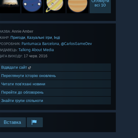
Оглянути
всі 10
Annie Amber
НАЗВА:
Пригоди
Казуальні ігри
Інді
,
,
ЖАНР:
Pantumaca Barcelona
@CarlosGameDev
,
РОЗРОБНИК:
Talking About Media
ВИДАВЕЦЬ:
17 черв. 2016
ДАТА ВИХОДУ:
Відвідати сайт
Переглянути історію оновлень
Читати пов’язані новини
Перейти до обговорень
Знайти групи спільноти
Вставка