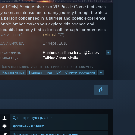
[VR Only] Annie Amber is a VR Puzzle Game that leads
you on an intense and dreamy journey through the life of
a person condensed in a surreal and poetic experience.
Annie Amber makes you explore this strange and
beautiful scenery that is life itself through her memories.
змішані
(67)
УСІ РЕЦЕНЗІЇ:
17 черв. 2016
ДАТА ВИХОДУ:
Pantumaca Barcelona
,
@CarlosGameDev
+
РОЗРОБНИК:
Talking About Media
ВИДАВЕЦЬ:
Популярні користувацькі позначки для цього продукту:
Казуальна гра
Пригоди
Інді
ВР
Симулятор ходіння
+
Однокористувацька гра
Досягнення Steam
Підтримка відстежуваних контролерів