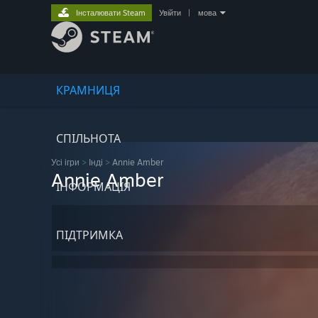
Інсталювати Steam
Увійти
|
мова
КРАМНИЦЯ
СПІЛЬНОТА
Усі ігри
>
Інді
>
Annie Amber
Annie Amber
ІНФОРМАЦІЯ
ПІДТРИМКА