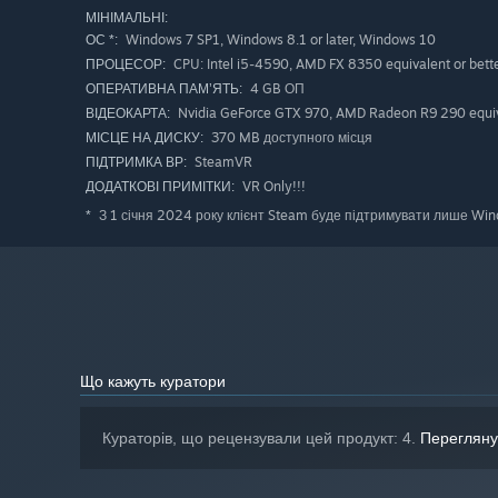
МІНІМАЛЬНІ:
Windows 7 SP1, Windows 8.1 or later, Windows 10
ОС *:
CPU: Intel i5-4590, AMD FX 8350 equivalent or bett
ПРОЦЕСОР:
4 GB ОП
ОПЕРАТИВНА ПАМ’ЯТЬ:
Nvidia GeForce GTX 970, AMD Radeon R9 290 equiva
ВІДЕОКАРТА:
370 MB доступного місця
МІСЦЕ НА ДИСКУ:
SteamVR
ПІДТРИМКА ВР:
VR Only!!!
ДОДАТКОВІ ПРИМІТКИ:
З 1 січня 2024 року клієнт Steam буде підтримувати лише Windo
*
Що кажуть куратори
Кураторів, що рецензували цей продукт: 4.
Перегляну