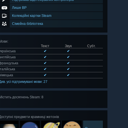
Лише ВР
Колекційні картки Steam
Сімейна бібліотека
Мови
:
Текст
Звук
Субт.
українська
✔
✔
англійська
✔
✔
французька
✔
✔
італійська
✔
✔
німецька
✔
✔
Див. усі підтримувані мови: 27
Містить досягнень Steam: 8
Оглянути
всі 8
Доступні предмети крамниці жетонів