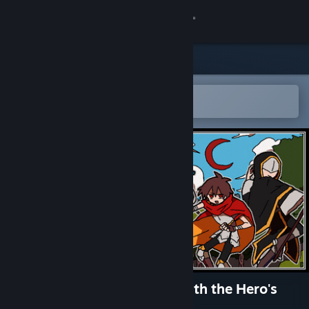
Sign in
Store
Community
Open in the Steam Mobile App
To easily add to your wishlist
About
Support
Change language
Get the Steam Mobile App
View desktop website
There's Something Wrong with the Hero's
Choices