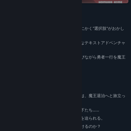
View update history
About This Game
Read related news
シンプルなノベルゲームのはずなのに、とにかく“選択肢”がおかし
View discussions
い！？
予想を超える展開が待ち受ける、奇想天外なテキストアドベンチャ
Find Community Groups
ーゲーム！
次々と現れるいちいちおかしな選択肢を選びながら勇者一行を魔王
Title:
There's Something Wrong with the Hero's Choices
のもとへ導こう！
Genre:
Adventure
,
Casual
,
Indie
Release Date:
2026
あらすじ
とある赤い月が輝く王国。
王様に魔王の討伐を言い渡された勇者一行は、魔王退治へと旅立っ
た。
行く手を阻む断崖絶壁、襲い来る魔王の手下たち……
困難に直面するたびに、勇者は数々の選択を迫られる。
果たして勇者一行は魔王のもとへたどり着けるのか？