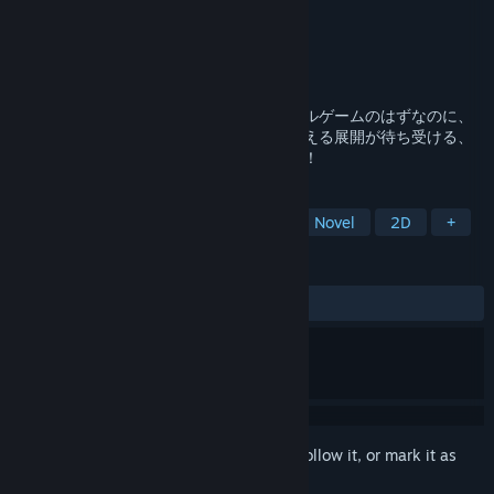
Developer
港ねずみ
Publisher
PLAYISM
Release
2026
「その選択肢、正気か？」シンプルなノベルゲームのはずなのに、
とにかく“選択肢”がおかしい！？ 予想を超える展開が待ち受ける、
奇想天外なテキストアドベンチャーゲーム！
TAGS
Choose Your Own Adventure
Visual Novel
2D
+
REVIEWS
No user reviews
Sign in
to add this item to your wishlist, follow it, or mark it as
ignored