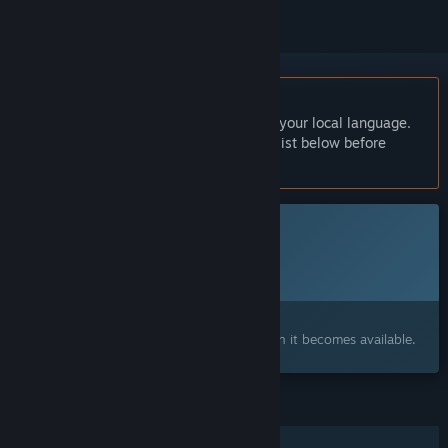
English language not supported
This product does not have support for your local language.
Please review the supported language list below before
purchasing
This game is not yet available on Steam
Planned Release Date:
2026
Interested?
Add to your wishlist and get notified when it becomes available.
FEATURES
Single-player