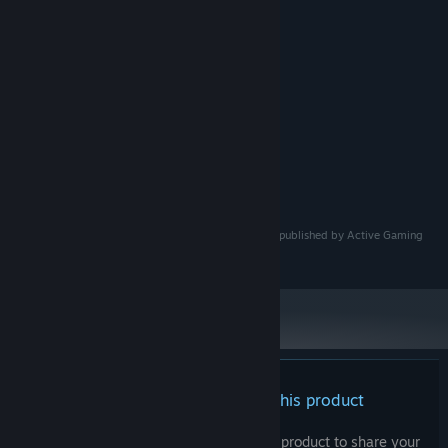
設定資料集を追加
System Requirements
MINIMUM:
Windows 10
OS:
Intel Core i7-6650U
PROCESSOR:
16 GB RAM
MEMORY:
Iris Graphics 540
GRAPHICS:
500 MB available space
STORAGE:
© minatonezumi All rights reserved. Licensed to and published by Active Gaming
Media Inc.
There are no reviews for this product
You can write your own review for this product to share your