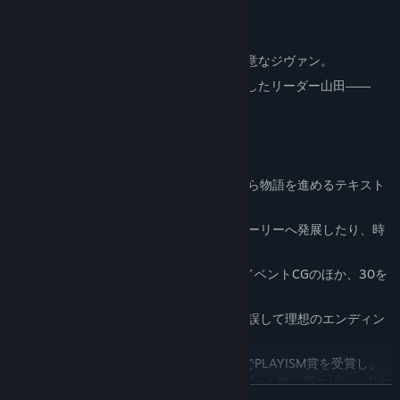
魔王退治へ向かう勇者一行
癒し魔法が得意なシェイラ。攻撃魔術が得意なジヴァン。
そして代々の勇者の血を引く、物理に特化したリーダー山田――
山田……？
ゲームの特徴
次々と現れるおかしな選択肢を選びながら物語を進めるテキスト
アドベンチャーゲーム
選んだ選択肢によって予想もしないストーリーへ発展したり、時
にはエンディングへ直行する事も……？
2000枚を超える圧倒的なボリュームのイベントCGのほか、30を
超えるエンディングを収録
任意のタイミングでセーブ可能、試行錯誤して理想のエンディン
グを目指そう
ニコニコ自作ゲームフェス新人賞2020でPLAYISM賞を受賞し、
2023年1月24日に初公開されたフリーゲーム版に新エピソードや
READ MORE